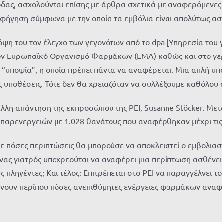
 μόδας, ασχολούνται επίσης με άρθρα σχετικά με αναφερόμενε
αφήγηση σύμφωνα με την οποία τα εμβόλια είναι απολύτως ασ
όψη του τον έλεγχο των γεγονότων από το dpa [Υπηρεσία του
ν Ευρωπαϊκό Οργανισμό Φαρμάκων (EMA) καθώς και στο γερμα
 “υποψία”, η οποία πρέπει πάντα να αναφέρεται. Μια απλή υπο
ς υποθέσεις. Τότε δεν θα χρειαζόταν να συλλέξουμε καθόλου α
 άλλη απάντηση της εκπροσώπου της PEI, Susanne Stöcker. Με
ν παρενεργειών με 1.028 θανάτους που αναφέρθηκαν μέχρι τις 
Σε πόσες περιπτώσεις θα μπορούσε να αποκλειστεί ο εμβολιασμ
νας γιατρός υποχρεούται να αναφέρει μια περίπτωση ασθένει
 πληγέντες; Και τέλος: Επιτρέπεται στο PEI να παραγγέλνει το
δείχνουν περίπου πόσες ανεπιθύμητες ενέργειες φαρμάκων ανα