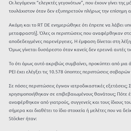
Οι λεγόμενοι “ελεγκτές γεγονότων”, που έχουν γίνει της
τουλάχιστον όταν δεν εξυπηρετούν πλήρως την επίσημη 
Ακόμη και το RT DE ενημερώθηκε ότι έπρεπε να λάβει υπ
μεταφραστή]. Όλες οι περιπτώσεις που αναφέρθηκαν στο
αποδεδειγμένες παρενέργειες. Η έμφαση δίνεται στη λέξη
Όμως γίνεται δυσάρεστο όταν κανείς δεν ερευνά αυτές τι
Το ότι όμως αυτό ακριβώς συμβαίνει, προκύπτει από μια
PEI έχει ελέγξει τις 10.578 ύποπτες περιπτώσεις σοβαρώ
Σε πόσες περιπτώσεις έγιναν ιατροδικαστικές εξετάσεις; 
χρησιμοποιήθηκαν σε επιβεβαιωμένους θανάτους; Πότε έ
αναφέρθηκαν από γιατρούς, συγγενείς και τους ίδιους τους
σήμερα και διαθέτει το ίδιο στοιχεία ή μελέτες που να 
Stöcker ήταν: