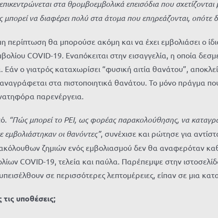
επικεντρώνεται στα θρομβοεμβολικά επεισόδια που σχετίζονται 
ας μπορεί να διαφέρει πολύ στα άτομα που επηρεάζονται, οπότε δ
σιμη περίπτωση θα μπορούσε ακόμη και να έχει εμβολιάσει ο ί
ολίου COVID-19. Εναπόκειται στην εισαγγελία, η οποία δεσμε
. Εάν ο γιατρός καταχωρίσει “φυσική αιτία θανάτου”, αποκλεί
ι αναγράφεται στα πιστοποιητικά θανάτου. Το μόνο πράγμα π
ανατηφόρα παρενέργεια.
τό.
“Πώς μπορεί το PEI, ως φορέας παρακολούθησης, να καταγράψ
ε εμβολιάστηκαν οι θανόντες”
, συνέχισε και ρώτησε για αντίστ
επακόλουθων ζημιών ενός εμβολιασμού δεν θα αναφερόταν καθ
λίων COVID-19, τελεία και παύλα. Παρέπεμψε στην ιστοσελίδα
 υπεισέλθουν σε περισσότερες λεπτομέρειες, είπαν σε μια κα
 τις υποθέσεις;