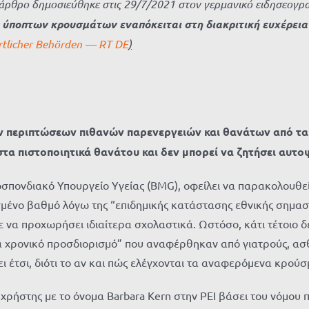
άρθρο δημοσιεύθηκε στις 29/7/2021 στον γερμανικό ειδησεογραφ
ύποπτων κρουσμάτων εναπόκειται στη διακριτική ευχέρεια
rtlicher Behörden — RT DE
)
ων περιπτώσεων πιθανών παρενεργειών και θανάτων από τα 
στα πιστοποιητικά θανάτου και δεν μπορεί να ζητήσει αυτοψ
ο Ομοσπονδιακό Υπουργείο Υγείας (BMG), οφείλει να παρακολου
ρισμένο βαθμό λόγω της “επιδημικής κατάστασης εθνικής σημ
πε να προχωρήσει ιδιαίτερα σχολαστικά. Ωστόσο, κάτι τέτοιο δ
τά χρονικό προσδιορισμό” που αναφέρθηκαν από γιατρούς, ασθ
ι έτσι, διότι το αν και πώς ελέγχονται τα αναφερόμενα κρούσ
 χρήστης με το όνομα Barbara Kern στην PEI βάσει του νόμου