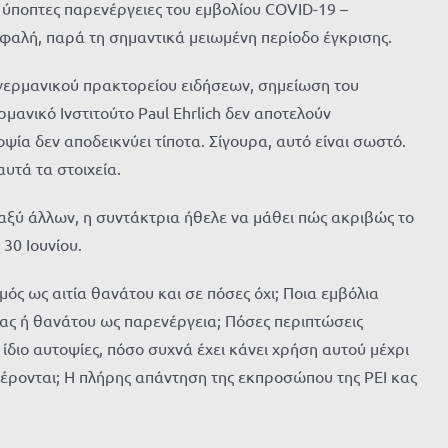
ς ύποπτες παρενέργειες του εμβολίου COVID-19 –
φαλή, παρά τη σημαντικά μειωμένη περίοδο έγκρισης.
 γερμανικού πρακτορείου ειδήσεων, σημείωση του
νικό Ινστιτούτο Paul Ehrlich δεν αποτελούν
ψία δεν αποδεικνύει τίποτα. Σίγουρα, αυτό είναι σωστό.
υτά τα στοιχεία.
ταξύ άλλων, η συντάκτρια ήθελε να μάθει πώς ακριβώς το
30 Ιουνίου.
ός ως αιτία θανάτου και σε πόσες όχι; Ποια εμβόλια
ας ή θανάτου ως παρενέργεια; Πόσες περιπτώσεις
 ίδιο αυτοψίες, πόσο συχνά έχει κάνει χρήση αυτού μέχρι
φέρονται; Η πλήρης απάντηση της εκπροσώπου της PEI κας