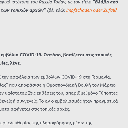
ικό ιστότοπο του Russia Today, με τον τίτλο
‘‘Βλάβη από
 των τοπικών αρχών’’
(βλ. εδώ:
Impfschaden oder Zufall?
εμβόλια COVID-19. Ωστόσο, βασίζεται στις τοπικές
ίες, λένε.
θεί την ασφάλεια των εμβολίων COVID-19 στη Γερμανία.
ασίας” που αποφάσισε η Ομοσπονδιακή Βουλή τον Μάρτιο
εν υφίσταται: Στις εκθέσεις του, απαριθμεί μόνο “ύποπτες
ενείς ή συγγενείς. Το αν ο εμβολιασμός ήταν πραγματικά
ματα αφήνεται στις τοπικές αρχές.
 περί ελευθερίας της πληροφόρησης μέσω της