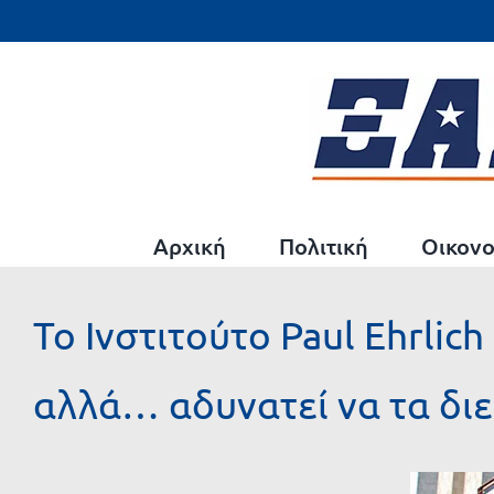
Μετάβαση
στο
περιεχόμενο
Αρχική
Πολιτική
Οικονο
Το Ινστιτούτο Paul Ehrli
αλλά… αδυνατεί να τα δι
Προβολή