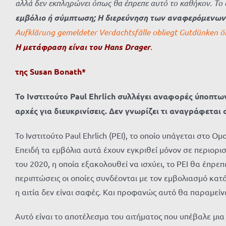
αλλά δεν εκπληρώνει όπως θα έπρεπε αυτό το καθήκον. Το 
εμβόλιο ή σύμπτωση; Η διερεύνηση των αναφερόμενων 
Aufklärung gemeldeter Verdachtsfälle obliegt Gutdünken ö
Η
μετάφραση
είναι
του
Hans Drager
.
της
Susan
Bonath
*
Το Ινστιτούτο Paul Ehrlich συλλέγει αναφορές ύποπτ
αρχές για διευκρινίσεις. Δεν γνωρίζει τι αναγράφεται 
Το Ινστιτούτο Paul Ehrlich (PEI), το οποίο υπάγεται στ
Επειδή τα εμβόλια αυτά έχουν εγκριθεί μόνον σε περιο
του 2020, η οποία εξακολουθεί να ισχύει, το PEI θα έπρε
περιπτώσεις οι οποίες συνδέονται με τον εμβολιασμό κα
η αιτία δεν είναι σαφές. Και προφανώς αυτό θα παραμείνε
Αυτό είναι το αποτέλεσμα του αιτήματος που υπέβαλε μια