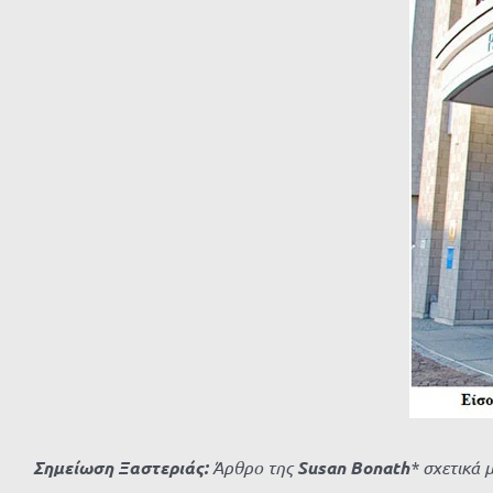
μεγαλύτερης
εικόνας
Σημείωση Ξαστεριάς:
Άρθρο της
Susan Bonath
* σχετικά 