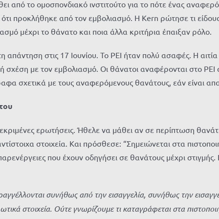
άθει από το ομοσπονδιακό ινστιτούτο για το πότε ένας αναφερ
 ότι προκλήθηκε από τον εμβολιασμό. Η Kern ρώτησε τι είδου
ασμό μέχρι το θάνατο και ποια άλλα κριτήρια έπαιξαν ρόλο.
απάντηση στις 17 Ιουνίου. Το PEI ήταν πολύ ασαφές. Η αιτία
 σχέση με τον εμβολιασμό. Οι θάνατοι αναφέρονται στο PEI α
φα σχετικά με τους αναφερόμενους θανάτους, εάν είναι απ
άτου
εκριμένες ερωτήσεις. Ήθελε να μάθει αν σε περίπτωση θανά
αντίστοιχα στοιχεία. Και πρόσθεσε: “Σημειώνεται στα πιστοποι
 παρενέργειες που έχουν οδηγήσει σε θανάτους μέχρι στιγμής.
παραγγέλλονται συνήθως από την εισαγγελία, συνήθως την εισαγγ
ωτικά στοιχεία. Ούτε γνωρίζουμε τι καταγράφεται στα πιστοπο