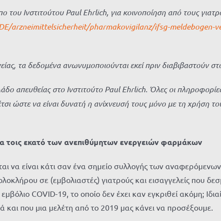
ο του Ινστιτούτου Paul Ehrlich, για κοινοποίηση από τους γιατ
/arzneimittelsicherheit/pharmakovigilanz/ifsg-meldebogen-ve
ίας, τα δεδομένα ανωνυμοποιούνται εκεί πριν διαβιβαστούν στο 
λάδο απευθείας στο Ινστιτούτο Paul Ehrlich. Όλες οι πληροφορί
σι ώστε να είναι δυνατή η ανίχνευσή τους μόνο με τη χρήση το
ένα τοις εκατό των ανεπιθύμητων ενεργειών φαρμάκων
ται να είναι κάτι σαν ένα σημείο συλλογής των αναφερόμενων
ξ ολοκλήρου σε (εμβολιαστές) γιατρούς και εισαγγελείς που δε
μβόλιο COVID-19, το οποίο δεν έχει καν εγκριθεί ακόμη; Ιδι
ιά και που μια μελέτη από το 2019 μας κάνει να προσέξουμε.