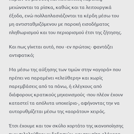
μειώνονται τα ρίσκα, καθώς και τα λειτουργικά
έξοδα, ενώ πολλαπλασιάζονται τα κέρδη μέσω του
μη αντισταθμιζόμενου με παροχή εισοδήματος
πληθωρισμού και του περιορισμού έτσι της ζήτησης.
Και πως γίνεται αυτό, που -εν πρώτοις- φαντάζει
αντιφατικό;
Μα μέσω της αύξησης των τιμών στην «αγορά» που
πρέπει να παραμένει «ελεύθερη» και χωρίς
παρεμβάσεις από τα πάνω, ή ελέγχους από
διάφορους κρατικούς μηχανισμούς -που πλέον έχουν
καταστεί τα απόλυτα υποχείρια-, αφήνοντας την να
αυτορυθμίζεται μέσω της «αοράτου» χειρός.
Έτσι έχουμε και τον σκύλο χορτάτο της ικανοποίησης
των φιλελεύθερων δοξασιών, και την πίτα ολάκερη