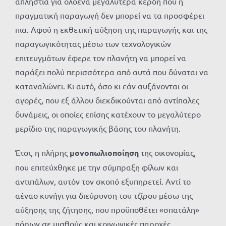
απληστία για ολοένα μεγαλύτερα κέρδη που η
πραγματική παραγωγή δεν μπορεί να τα προσφέρει
πια. Αφού η εκθετική αύξηση της παραγωγής και της
παραγωγικότητας μέσω των τεχνολογικών
επιτευγμάτων έφερε τον πλανήτη να μπορεί να
παράξει πολύ περισσότερα από αυτά που δύναται να
καταναλώνει. Κι αυτό, όσο κι εάν αυξάνονται οι
αγορές, που εξ άλλου διεκδικούνται από αντίπαλες
δυνάμεις, οι οποίες επίσης κατέχουν το μεγαλύτερο
μερίδιο της παραγωγικής βάσης του πλανήτη.
Έτσι, η πλήρης
μονοπωλιοποίηση
της οικονομίας,
που επιτεύχθηκε με την σύμπραξη φίλων και
αντιπάλων, αυτόν τον σκοπό εξυπηρετεί. Αντί το
αέναο κυνήγι για διεύρυνση του τζίρου μέσω της
αύξησης της ζήτησης, που προϋποθέτει «σπατάλη»
πόρων σε μισθούς και κοινωνικές παροχές,