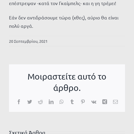
επέστρεψαν -κατά τον Γκαίμπελς- και η γη τρέμει!
Εάν δεν αντιδράσουμε τώρα (χθες), αύριο θα είναι
πολύ αργά.
20 Σεπτεμβρίου, 2021
Μοιραστείτε αυτό το
άρθρο.
Facebook
Twitter
Reddit
LinkedIn
WhatsApp
Tumblr
Pinterest
Vk
Xing
Email
Σχετικά Άρθρα