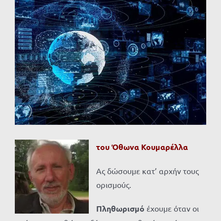
Προβολή
μεγαλύτερης
εικόνας
του Όθωνα Κουμαρέλλα
Ας δώσουμε κατ’ αρχήν τους
ορισμούς.
Πληθωρισμό
έχουμε όταν οι