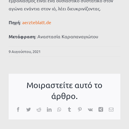
εμβολιασμός είναι ένα ουσιαστικό συστατικό στον
αγώνα ενάντια στον ιό, λέει διευκρινίζοντας.
Πηγή
:
aerzteblatt.de
Μετάφραση
: Αναστασία Καραπαναγιώτου
9 Αυγούστου, 2021
Μοιραστείτε αυτό το
άρθρο.
Facebook
Twitter
Reddit
LinkedIn
WhatsApp
Tumblr
Pinterest
Vk
Xing
Email