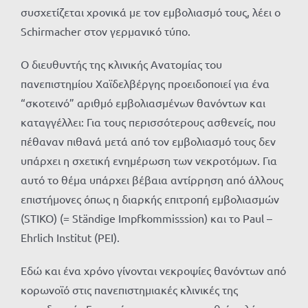
συσχετίζεται χρονικά με τον εμβολιασμό τους, λέει ο
Schirmacher στον γερμανικό τύπο.
Ο διευθυντής της κλινικής Ανατομίας του
πανεπιστημίου Χαϊδελβέργης προειδοποιεί για ένα
“σκοτεινό” αριθμό εμβολιασμένων θανόντων και
καταγγέλλει: Για τους περισσότερους ασθενείς, που
πέθαναν πιθανά μετά από τον εμβολιασμό τους δεν
υπάρχει η σχετική ενημέρωση των νεκροτόμων. Για
αυτό το θέμα υπάρχει βέβαια αντίρρηση από άλλους
επιστήμονες όπως η διαρκής επιτροπή εμβολιασμών
(STIKO) (= Ständige Impfkommisssion) και το Paul –
Ehrlich Institut (PEI).
Εδώ και ένα χρόνο γίνονται νεκροψίες θανόντων από
κορωνοϊό στις πανεπιστημιακές κλινικές της