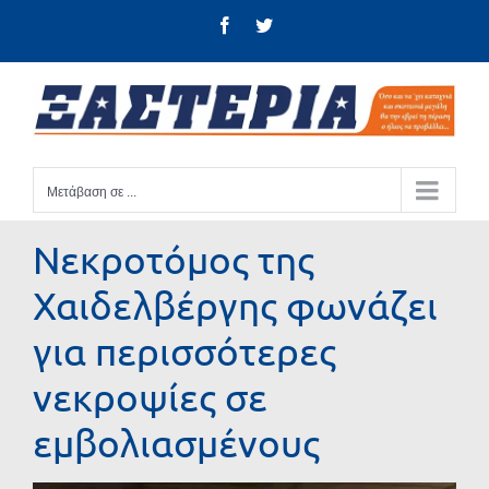
Μετάβαση
Facebook
Twitter
στο
περιεχόμενο
Μετάβαση σε ...
Νεκροτόμος της
Χαιδελβέργης φωνάζει
για περισσότερες
νεκροψίες σε
εμβολιασμένους