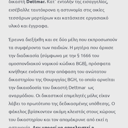
δικαστή
Dettmar.
Κατ΄ εντολήν της εισαγγελίας,
εισέβαλλε ταυτόχρονα η αστυνομία στις οικίες
τεσσάρων μαρτύρων και κατάσχεσε εργασιακό
υλικό και έγγραφα.
Έρευνα διεξήχθη και σε δύο μέλη που εκπροσωπούν
τα συμφέροντα των παιδιών. Η μητέρα που άρχισε
την διαδικασία (σύμφωνα με την § 1666 του
ομοσπονδιακού νομικού κώδικα ΒGΒ), πρόσφατα
κινήθηκε ενάντια στην απόφαση του ανώτατου
δικαστηρίου της Θουριγγίας BGH, το οποίο αρνείται
την δικαιοδοσία του δικαστή Dettmar ως
αναρμόδιου. Οι δικαστικοί επιμελητές μόλις είχαν
λάβει το πρωτότυπο της δεδικασμένης υπόθεσης. Ο
φάκελος βρίσκονταν ακόμη κλειστός στους χώρους
του δικαστηρίου και τον απομάκρυνε από εκεί η
αστυνομία.
Δεν μπορεί να αποκλειστεί η