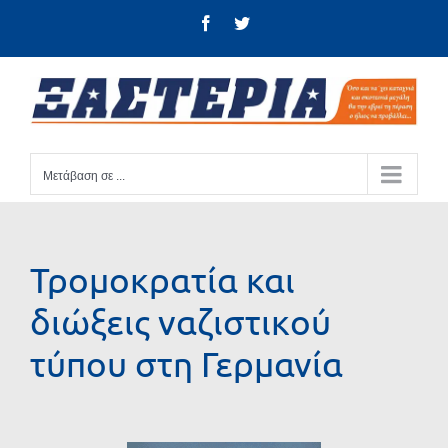
Μετάβαση
Facebook
Twitter
στο
περιεχόμενο
Μετάβαση σε ...
Τρομοκρατία και
διώξεις ναζιστικoύ
τύπου στη Γερμανία