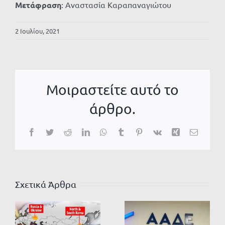
Μετάφραση
: Αναστασία Καραπαναγιώτου
2 Ιουλίου, 2021
Μοιραστείτε αυτό το
άρθρο.
Facebook
Twitter
Reddit
LinkedIn
WhatsApp
Tumblr
Pinterest
Vk
Xing
Email
Σχετικά Άρθρα