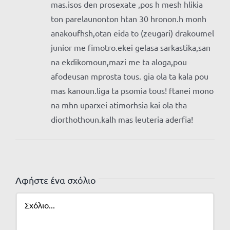
mas.isos den prosexate ,pos h mesh hlikia
ton parelaunonton htan 30 hronon.h monh
anakoufhsh,otan eida to (zeugari) drakoumel
junior me fimotro.ekei gelasa sarkastika,san
na ekdikomoun,mazi me ta aloga,pou
afodeusan mprosta tous. gia ola ta kala pou
mas kanoun.liga ta psomia tous! ftanei mono
na mhn uparxei atimorhsia kai ola tha
diorthothoun.kalh mas leuteria aderfia!
Αφήστε ένα σχόλιο
Σχόλιο