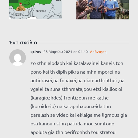
Ένα σχόλιο
spiros
28 Μαρτίου 2021 σε 04:40
- Απάντηση
zo sthn alodaph kai katalavainei kaneis ton
pono kai th diplh pikra na mhn mporei na
antidrasei,na fonaxei,na diamarthrhthei ,na
vgalei ta sunaisthhmata,pou etsi kiallios oi
(karagiozhdes) frontizoun me kathe
{koroido-io} na katapnhxoun.eida thn
parelash se video kai eklaiga me ligmous gia
osa kanoun sthn patrida mou.sumfono
apoluta gia thn perifronhsh tou stratou