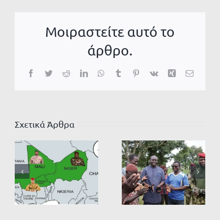
Μοιραστείτε αυτό το
άρθρο.
Facebook
Twitter
Reddit
LinkedIn
WhatsApp
Tumblr
Pinterest
Vk
Xing
Email
Σχετικά Άρθρα