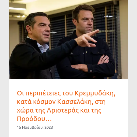
Οι περιπέτειες του Κρεμμυδάκη,
κατά κόσμον Κασσελάκη, στη
χώρα της Αριστεράς και της
Προόδου…
15 Νοεμβρίου, 2023