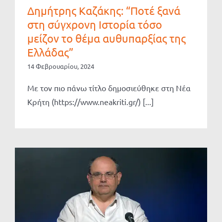
Δημήτρης Καζάκης: “Ποτέ ξανά
στη σύγχρονη Ιστορία τόσο
μείζον το θέμα αυθυπαρξίας της
Ελλάδας”
14 Φεβρουαρίου, 2024
Με τον πιο πάνω τίτλο δημοσιεύθηκε στη Νέα
Κρήτη (https://www.neakriti.gr/) [...]