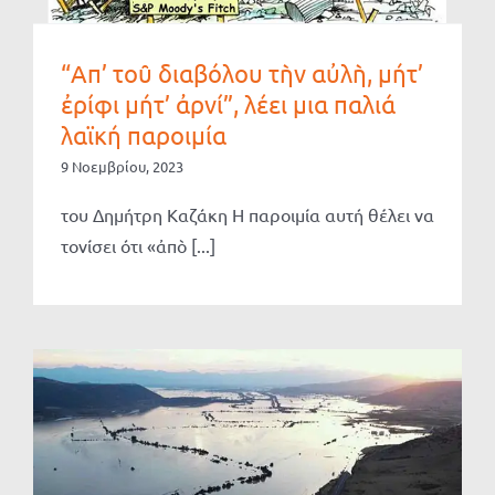
“Απ’ τοῦ διαβόλου τὴν αὐλὴ, μήτ’
ἐρίφι μήτ’ ἀρνί”, λέει μια παλιά
λαϊκή παροιμία
9 Νοεμβρίου, 2023
του Δημήτρη Καζάκη Η παροιμία αυτή θέλει να
τονίσει ότι «ἀπὸ [...]