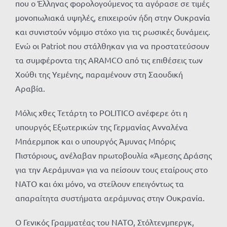
που ο Έλληνας φορολογούμενος τα αγόρασε σε τιμές
μονοπωλιακά υψηλές, επιχειρούν ήδη στην Ουκρανία
και συνιστούν νόμιμο στόχο για τις ρωσικές δυνάμεις.
Ενώ οι Patriot που στάλθηκαν για να προστατεύσουν
τα συμφέροντα της ARAMCO από τις επιθέσεις των
Χούθι της Υεμένης, παραμένουν στη Σαουδική
Αραβία.
Μόλις χθες Τετάρτη το POLITICO ανέφερε ότι η
υπουργός Εξωτερικών της Γερμανίας Ανναλένα
Μπάερμποκ και ο υπουργός Άμυνας Μπόρις
Πιστόριους, ανέλαβαν πρωτοβουλία «Άμεσης Δράσης
για την Αεράμυνα» για να πείσουν τους εταίρους στο
ΝΑΤΟ και όχι μόνο, να στείλουν επειγόντως τα
απαραίτητα συστήματα αεράμυνας στην Ουκρανία.
Ο Γενικός Γραμματέας του ΝΑΤΟ, Στόλτενμπεργκ,