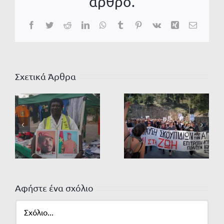
άρθρο.
Facebook
Twitter
Reddit
LinkedIn
WhatsApp
Tumblr
Pinterest
Vk
Xing
Email
Σχετικά Άρθρα
Αφήστε ένα σχόλιο
Σχόλιο