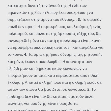
κατέστησε δυνατή την άνοδό της. Η ελίτ των
μηχανικών της Silicon Valley έχει υποχρέωση να
συμμετάσχει στην άμυνα του έθνους…
3
. Το δωρεάν
email δεν αρκεί. Η παρακμή μιας κουλτούρας ή ενός
πολιτισμού, και μάλιστα της άρχουσας τάξης του, θα
συγχωρεθεί μόνο εάν αυτή η κουλτούρα είναι ικανή
να προσφέρει οικονομική ανάπτυξη και ασφάλεια για
το κοινό.
4
. Τα όρια της ήπιας δύναμης, της ρητορικής
και μόνο, έχουν αποκαλυφθεί. Η ικανότητα των
ελεύθερων και δημοκρατικών κοινωνιών να
επικρατήσουν απαιτεί κάτι περισσότερο από ηθική
έκκληση. Απαιτεί σκληρή ισχύ και η σκληρή ισχύς σε
αυτόν τον αιώνα θα βασίζεται σε λογισμικό.
5.
Το
ερώτημα δεν είναι αν θα κατασκευαστούν όπλα
τεχνητής νοημοσύνης. Είναι ποιος θα τα
κατασκευάσει και για ποιο σκοπό. Οι αντίπαλοί μας