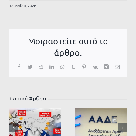
18 Μαΐου, 2026
Μοιραστείτε αυτό το
άρθρο.
Facebook
Twitter
Reddit
LinkedIn
WhatsApp
Tumblr
Pinterest
Vk
Xing
Email
Σχετικά Άρθρα