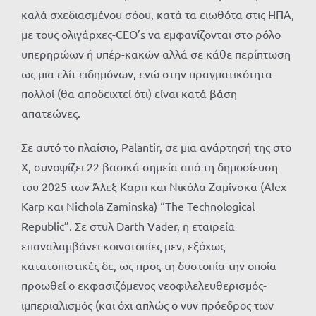
καλά σχεδιασμένου σόου, κατά τα ειωθότα στις ΗΠΑ,
με τους ολιγάρχες-CEO’s να εμφανίζονται στο ρόλο
υπερηρώων ή υπέρ-κακών αλλά σε κάθε περίπτωση
ως μια ελίτ ειδημόνων, ενώ στην πραγματικότητα
πολλοί (θα αποδειχτεί ότι) είναι κατά βάση
απατεώνες.
Σε αυτό το πλαίσιο, Palantir, σε μια ανάρτησή της στο
X, συνοψίζει 22 βασικά σημεία από τη δημοσίευση
του 2025 των Άλεξ Καρπ και Νικόλα Ζαμίνσκα (Alex
Karp και Nichola Zaminska) “The Technological
Republic”. Σε στυλ Darth Vader, η εταιρεία
επαναλαμβάνει κοινοτοπίες μεν, εξόχως
κατατοπιστικές δε, ως προς τη δυστοπία την οποία
προωθεί ο εκφασιζόμενος νεοφιλελευθερισμός-
ιμπεριαλισμός (και όχι απλώς ο νυν πρόεδρος των