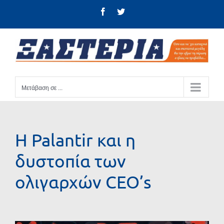
Μετάβαση
Facebook
Twitter
στο
περιεχόμενο
Μετάβαση σε ...
Η Palantir και η
δυστοπία των
ολιγαρχών CEO’s