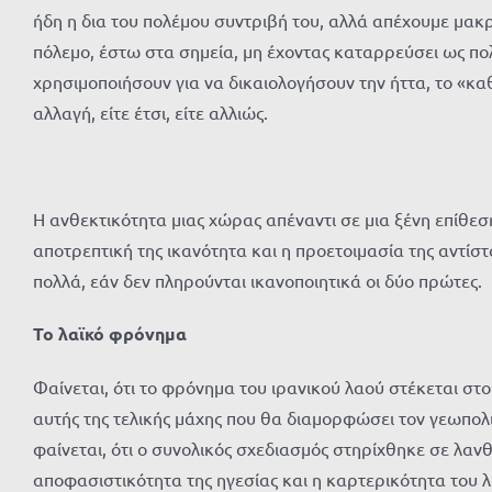
ήδη η δια του πολέμου συντριβή του, αλλά απέχουμε μακρά
πόλεμο, έστω στα σημεία, μη έχοντας καταρρεύσει ως π
χρησιμοποιήσουν για να δικαιολογήσουν την ήττα, το «κ
αλλαγή, είτε έτσι, είτε αλλιώς.
Η ανθεκτικότητα μιας χώρας απέναντι σε μια ξένη επίθεσ
αποτρεπτική της ικανότητα και η προετοιμασία της αντίστ
πολλά, εάν δεν πληρούνται ικανοποιητικά οι δύο πρώτες.
Το λαϊκό φρόνημα
Φαίνεται, ότι το φρόνημα του ιρανικού λαού στέκεται στ
αυτής της τελικής μάχης που θα διαμορφώσει τον γεωπολιτ
φαίνεται, ότι ο συνολικός σχεδιασμός στηρίχθηκε σε λανθ
αποφασιστικότητα της ηγεσίας και η καρτερικότητα του 