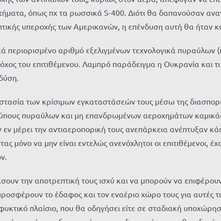
στήματα, όπως πχ τα ρωσσικά S-400. Διότι θα δαπανούσαν αν
τικής υπεροχής των Αμερικανών, η επένδυση αυτή θα ήταν κυ
 περιορισμένο αριθμό εξελιγμένων τεχνολογικά πυραύλων (πρ
τόχος του επιτιθέμενου. Λαμπρό παράδειγμα η Ουκρανία και τι
δύση.
ροστασία των κρίσιμων εγκαταστάσεών τους μέσω της διασπορά
τύπους πυραύλων και μη επανδρωμένων αεροχημάτων καμικάζι
ουν εν μέρει την αντιαεροπορική τους ανεπάρκεια ανέπτυξαν κ
ς μόνο να μην είναι εντελώς ανενόχλητοι οι επιτιθέμενοι, έχ
ν.
σουν την αποτρεπτική τους ισχύ και να μπορούν να επιφέρου
ροσφέρουν το έδαφος και τον εναέριο χώρο τους για αυτές τις
φυκτικό πλαίσιο, που θα οδηγήσει είτε σε σταδιακή υποχώρ