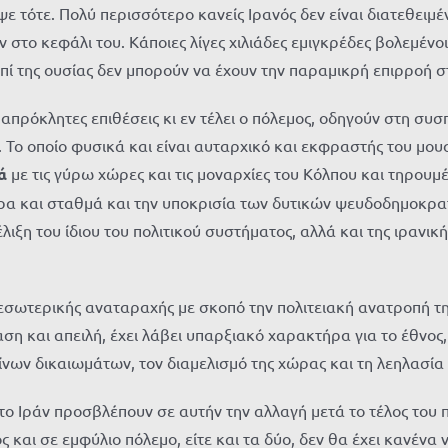
ψε τότε. Πολύ περισσότερο κανείς Ιρανός δεν είναι διατεθειμέ
 στο κεφάλι του. Κάποιες λίγες χιλιάδες εμιγκρέδες βολεμένοι
ί της ουσίας δεν μπορούν να έχουν την παραμικρή επιρροή σ
 απρόκλητες επιθέσεις κι εν τέλει ο πόλεμος, οδηγούν στη συ
Το οποίο φυσικά και είναι αυταρχικό και εκφραστής του μου
κά
με τις γύρω χώρες και τις μοναρχίες του Κόλπου και τηρουμ
α και σταθμά και την υποκρισία των δυτικών ψευδοδημοκρατιώ
ιξη του ίδιου του πολιτικού συστήματος, αλλά και της ιρανικ
σωτερικής αναταραχής με σκοπό την πολιτειακή ανατροπή της 
βαση και απειλή, έχει λάβει υπαρξιακό χαρακτήρα για το έθνο
ων δικαιωμάτων, τον διαμελισμό της χώρας και τη λεηλασί
ο Ιράν προσβλέπουν σε αυτήν την αλλαγή μετά το τέλος του 
άος και σε εμφύλιο πόλεμο, είτε και τα δύο, δεν θα έχει κανέ