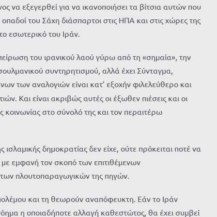
νος να εξεγερθεί για να ικανοποιήσει τα βίτσια αυτών που
 οπαδοί του Σάχη διάσπαρτοι στις ΗΠΑ και στις χώρες της
το εσωτερικό του Ιράν.
σπείρωση του ιρανικού λαού γύρω από τη «σημαία», την
σουλμανικού συντηρητισμού, αλλά έχει Σύνταγμα,
ένων των αναλογιών είναι κατ’ εξοχήν φιλελεύθερο και
ν. Και είναι ακριβώς αυτές οι έξωθεν πιέσεις και οι
ής κοινωνίας στο σύνολό της και τον περαιτέρω
ισλαμικής δημοκρατίας δεν είχε, ούτε πρόκειται ποτέ να
ς, με εμφανή τον σκοπό των επιτιθέμενων
α των πλουτοπαραγωγικών της πηγών.
πολέμου και τη θεωρούν αναπόφευκτη. Εάν το Ιράν
να νόημα η οποιαδήποτε αλλαγή καθεστώτος, θα έχει συμβεί