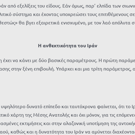
ν από εξελίξεις του είδους. Εάν όμως, παρ’ ελπίδα των σιωνισ
ολιτικό σύστημα και έχοντας υποχρεώσει τους επιτιθέμενους
αθεστώς» θα βγει εξαιρετικά ενισχυμένο, με τον λαό απόλυτ
Η ανθεκτικότητα του Ιράν
η έχει να κάνει με δύο βασικές παραμέτρους. Η πρώτη παράμετ
ασης στην ξένη επιβουλή. Υπάρχει και μια τρίτη παράμετρος, 
ο υψηλότερο δυνατό επίπεδο και ταυτόχρονα φαίνεται, ότι το 
ικό χάρτη της Μέσης Ανατολής και όχι μόνον, για τις επόμενε
ασμένες εκτιμήσεις και στην αλαζονική υποτίμηση της αντοχής
λαού, καθώς και η δυνατότητα του Ιράν να αμύνεται διαχέοντ