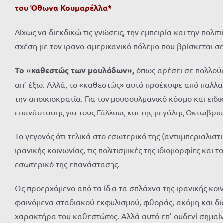
του Όθωνα Κουμαρέλλα*
Δίχως να διεκδικώ τις γνώσεις, την εμπειρία και την πο
σχέση με τον ιρανο-αμερικανικό πόλεμο που βρίσκεται σ
Το «καθεστώς των μουλάδων»,
όπως αρέσει σε πολλούς 
απ’ έξω. Αλλά, το «καθεστώς» αυτό προέκυψε από παλλα
την αποικιοκρατία. Για τον μουσουλμανικό κόσμο και ειδικ
επανάστασης για τους Γάλλους και της μεγάλης Οκτωβρια
Το γεγονός ότι τελικά στο εσωτερικό της (αντιιμπεριαλιστ
ιρανικής κοινωνίας, τις πολιτισμικές της ιδιομορφίες κα
εσωτερικό της επανάστασης.
Ως προερχόμενο από τα ίδια τα σπλάχνα της ιρανικής κοι
φαινόμενα σταδιακού εκφυλισμού, φθοράς, ακόμη και δια
χαρακτήρα του καθεστώτος. Αλλά αυτό επ’ ουδενί σημαίνει