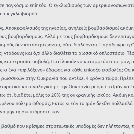
σε παγκόσμιο επίπεδο. Ο εγκλωβισμός των αμερικανοσιωνιστώ
τα απεγκλωβισμού.
ς. Αποκεφαλισμός της ηγεσίας, ανηλεείς βομβαρδισμοί ακόμη
τους βομβαρδισμούς. Αλλά με τους βομβαρδισμούς δεν επιτυγ
ισμούς δεν καταστρέφονται, ούτε διαλύονται. Παράδειγμα η
, ντρόουνς και ό,τι άλλο διαθέτει το ρωσσικό οπλοστάσιο. Τ
και χερσαία εισβολή. Γιατί λοιπόν να καταρρεύσει το Ιράν, π
 κι ένα «αφιλόξενο» έδαφος για κάθε επίδοξο εισβολέα; Θα κ
ρωσσικών στην Ουκρανία που αντέχει 4 χρόνια τώρα; Πρέπει ν
εωρητικά και αναλογικά με την Ουκρανία μπορεί το Ιράν να έχ
ω ότι διαθέτει μόλις το 20% της ουκρανικής ισχύος. Ακόμη και
μένου πόλεμο φθοράς; Εκτός κι εάν το Ιράν δεχθεί πολλαπλά 
 να μην τη σκεπτόμαστε καν.
θμό που κρίσιμες στρατιωτικές υποδομές δεν πλήττονται, του