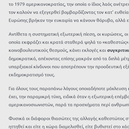
το 1979 αμερικανοκρατίας, την οποία ο ίδιος λαός ανέτρε
τον καλούν να εξεγερθεί βομβαρδίζοντας τον κατ’ ευθείαν
Ευρώπης βρήκαν την ευκαιρία να κάνουν θόρυβο, αλλά επ
Αντίθετα η συστηματική εξωτερική πίεση, οι κυρώσεις, οι
οποία εκφράζει και κρατά σταθερά ψηλά το «καθεστώς». 
κοινοβουλευτικούς θεσμούς, κάνει εκλογές και
συγκριτι
δημοκρατικό, απέχοντας επίσης μακράν από τα διπλά μέτρ
υπαρξιακοί κίνδυνοι που αποτρέπουν την προοδευτική εξέλ
εκδημοκρατισμό τους.
Για όλους τους παραπάνω λόγους οποιαδήποτε μόχλευση ε
έχει, την παραμικρή τύχη, ειδικά όταν η εξωτερική επέμ
αμερικανοσιωνιστών, παρά τα προσχήματα περί ανθρωπίν
Φυσικά οι διάφοροι θιασώτες της αλλαγής καθεστώτος στ
ηττηθεί και είτε η χώρα διαμελισθεί, είτε βυθιστεί στο χ