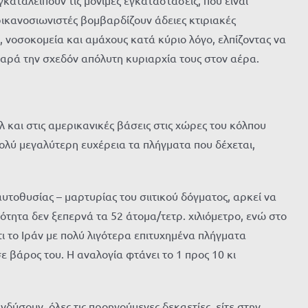
καταλείπουν τις μόνιμες εγκαταστάσεις, που είναι
ικανοσιωνιστές βομβαρδίζουν άδειες κτιριακές
 νοσοκομεία και αμάχους κατά κύριο λόγο, ελπίζοντας να
αρά την σχεδόν απόλυτη κυριαρχία τους στον αέρα.
 και στις αμερικανικές βάσεις στις χώρες του κόλπου
πολύ μεγαλύτερη ευχέρεια τα πλήγματα που δέχεται,
υτοθυσίας – μαρτυρίας του σιιτικού δόγματος, αρκεί να
τητα δεν ξεπερνά τα 52 άτομα/τετρ. χιλιόμετρο, ενώ στο
τι το Ιράν με πολύ λιγότερα επιτυχημένα πλήγματα
 βάρος του. Η αναλογία φτάνει το 1 προς 10 κι
δύσουν, όλες τις προηγούμενες δεκαετίες, είτε στην