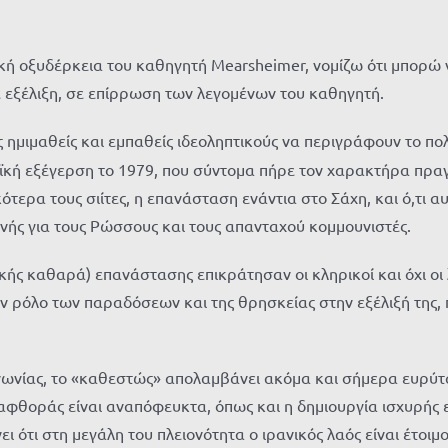
λιτική οξυδέρκεια του καθηγητή Mearsheimer, νομίζω ότι μπο
ε εξέλιξη, σε επίρρωση των λεγομένων του καθηγητή.
ημιμαθείς και εμπαθείς ιδεοληπτικούς να περιγράφουν το πολ
ϊκή εξέγερση το 1979, που σύντομα πήρε τον χαρακτήρα πραγ
ότερα τους σιίτες, η επανάσταση ενάντια στο Σάχη, και ό,τι α
νής για τους Ρώσσους και τους απανταχού κομμουνιστές.
ικής καθαρά) επανάστασης επικράτησαν οι κληρικοί και όχι οι λ
ι τον ρόλο των παραδόσεων και της θρησκείας στην εξέλιξή τη
νωνίας, το «καθεστώς» απολαμβάνει ακόμα και σήμερα ευρύτα
φθοράς είναι αναπόφευκτα, όπως και η δημιουργία ισχυρής 
 ότι στη μεγάλη του πλειονότητα ο ιρανικός λαός είναι έτοιμ