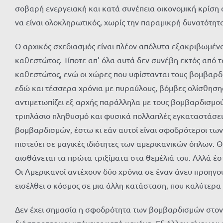
σοβαρή ενεργειακή και κατά συνέπεια οικονομική κρίση 
να είναι ολοκληρωτικός, χωρίς την παραμικρή δυνατότη
Ο αρχικός σχεδιασμός είναι πλέον απόλυτα εξακριβωμένο
καθεστώτος. Τίποτε απ’ όλα αυτά δεν συνέβη εκτός από 
καθεστώτος, ενώ οι χώρες που υφίστανται τους βομβαρδ
εδώ και τέσσερα χρόνια με πυραύλους, βόμβες ολίσθησης
αντιμετωπίζει εξ αρχής παράλληλα με τους βομβαρδισμούς 
τριπλάσιο πληθυσμό και φυσικά πολλαπλές εγκαταστάσεις
βομβαρδισμών, έστω κι εάν αυτοί είναι σφοδρότεροι των 
πιστεύει σε μαγικές ιδιότητες των αμερικανικών όπλων. Θ
αισθάνεται τα πρώτα τριξίματα στα θεμέλιά του. Αλλά έστ
Οι Αμερικανοί αντέχουν δύο χρόνια σε έναν άνευ προηγου
εισέλθει ο κόσμος σε μια άλλη κατάσταση, που καλύτερα
Δεν έχει σημασία η σφοδρότητα των βομβαρδισμών στον βα