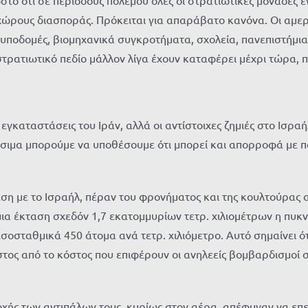
στό ότι σε περιόδους πολέμου όλες οι στρατιωτικές μονάδες εγ
χώρους διασποράς. Πρόκειται για απαράβατο κανόνα. Οι αμερ
υποδομές, βιομηχανικά συγκροτήματα, σχολεία, πανεπιστήμια,
ρατιωτικό πεδίο μάλλον λίγα έχουν καταφέρει μέχρι τώρα, π
καταστάσεις του Ιράν, αλλά οι αντίστοιχες ζημιές στο Ισραήλ
 βάσιμα μπορούμε να υποθέσουμε ότι μπορεί και απορροφά με 
ση με το Ισραήλ, πέραν του φρονήματος και της κουλτούρας α
α έκταση σχεδόν 1,7 εκατομμυρίων τετρ. χιλιομέτρων η πυκνό
εσοσταθμικά 450 άτομα ανά τετρ. χιλιόμετρο. Αυτό σημαίνει ό
τος από το κόστος που επιφέρουν οι ανηλεείς βομβαρδισμοί σε
οχής των αντιπάλων τους, κυρίως στον αέρα, απέφυγαν να επεν