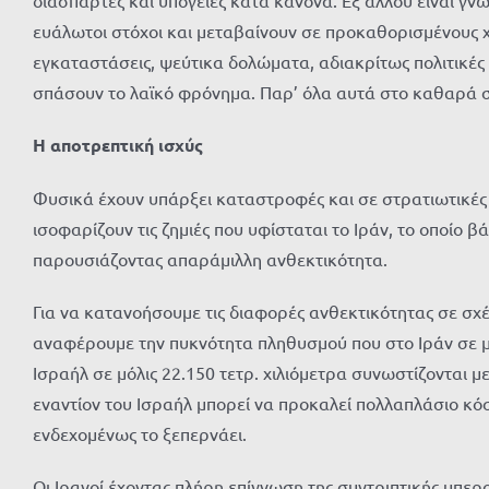
διάσπαρτες και υπόγειες κατά κανόνα. Εξ άλλου είναι γνω
ευάλωτοι στόχοι και μεταβαίνουν σε προκαθορισμένους 
εγκαταστάσεις, ψεύτικα δολώματα, αδιακρίτως πολιτικές 
σπάσουν το λαϊκό φρόνημα. Παρ’ όλα αυτά στο καθαρά στ
Η αποτρεπτική ισχύς
Φυσικά έχουν υπάρξει καταστροφές και σε στρατιωτικές εγ
ισοφαρίζουν τις ζημιές που υφίσταται το Ιράν, το οποίο
παρουσιάζοντας απαράμιλλη ανθεκτικότητα.
Για να κατανοήσουμε τις διαφορές ανθεκτικότητας σε σχέ
αναφέρουμε την πυκνότητα πληθυσμού που στο Ιράν σε μι
Ισραήλ σε μόλις 22.150 τετρ. χιλιόμετρα συνωστίζονται μ
εναντίον του Ισραήλ μπορεί να προκαλεί πολλαπλάσιο κόσ
ενδεχομένως το ξεπερνάει.
Οι Ιρανοί έχοντας πλήρη επίγνωση της συντριπτικής υπερ