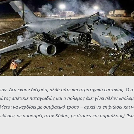
άν. Δεν έχουν διέξοδο, αλλά ούτε και στρατηγική επιτυχίας.
Ο σ
ώτος απέτυχε παταγωδώς και ο πόλεμος έχει γίνει πλέον «πόλεμο
άζεται να κερδίσει με συμβατικό τρόπο – αρκεί να επιβιώσει και 
θέσεις σε υποδομές στον Κόλπο, με drones και πυραύλους). Έχει