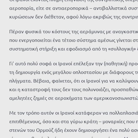
αεροπορία, είτε σε αντιαεροπορικά – αντιβαλλιστικά συ
κυρώσεων δεν διέθεταν, αφού λόγω ακριβώς της συντριπ
Πέραν φυσικά του κόστους της αεράμυνας με αναγκαστικά
που ενεργοποιείται ένα τέτοιο σύστημα αμέσως γίνεται σ
συστηματική στήριξη και εφοδιασμό από τη «συλλογική» 
Γι’ αυτό πολύ σοφά οι Ιρανοί επέλεξαν την (παθητική) π
τη δημιουργία ενός μεγάλου οπλοστασίου με διάφορους 
πλήγματα. Βέβαια, φαίνεται, ότι οι Ιρανοί για να καλύψ
και η καταστροφή τους δεν τους πολυνοιάζει, προσπαθώντα
αμελητέες ζημιές σε αεροχήματα των αμερικανοσιωνιστώ
Με τον τρόπο αυτόν οι Ιρανοί κατάφεραν να πολλαπλασιά
επιτιθέμενους, όσο και στα γύρω κράτη – μοναρχίες που π
στενών του Ορμούζ ήδη έχουν δημιουργήσει ένα πολύ ασ