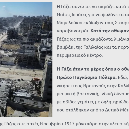
Η Γάζα συνέχισε να ακμάζει κατά
Ναΐτες Ιππότες για να φυλάνε τα 
Μαμελούκοι
εκδίωξαν τους Σταυρο
καραβανσεράι
.
Κατά την οθωμαν
Γάζας ως τα πιο ακμάζοντα λιμάνια
βαμβάκι της Γαλιλαίας και τα πορ
περιφερειακό κέντρο.
Η Γάζα ήταν το μέρος όπου ο ο
Πρώτο Παγκόσμιο Πόλεμο.
Εδώ, 
νικήσει τους Βρετανούς στην Καλλ
μια μικτή βρετανική, ινδική δύναμ
με οβίδες γεμάτες με δηλητηριώδε
που στάλθηκαν από το Δυτικό Μέτω
ης Γάζας στις αρχές Νοεμβρίου 1917 μόνο χάρη στην πλευρική