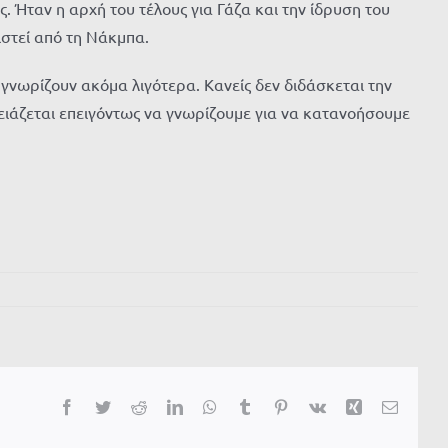
. Ήταν η αρχή του τέλους για Γάζα και την ίδρυση του
στεί από τη
Νάκμπα
.
ι γνωρίζουν ακόμα λιγότερα. Κανείς δεν διδάσκεται την
ρειάζεται επειγόντως να γνωρίζουμε για να κατανοήσουμε
Facebook
Twitter
Reddit
LinkedIn
WhatsApp
Tumblr
Pinterest
Vk
Xing
Email