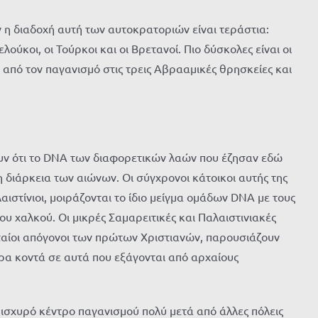
 η διαδοχή αυτή των αυτοκρατοριών είναι τεράστια:
ελούκοι
, οι Τούρκοι και οι Βρετανοί. Πιο δύσκολες είναι οι
 από τον παγανισμό στις τρεις
Αβρααμικές
θρησκείες και
υν ότι το DNA των διαφορετικών λαών που έζησαν εδώ
 διάρκεια των αιώνων. Οι σύγχρονοι κάτοικοι αυτής της
λαιστίνιοι, μοιράζονται το ίδιο μείγμα ομάδων DNA με τους
ου χαλκού. Οι μικρές Σαμαρειτικές και Παλαιστινιακές
ευταίοι απόγονοι των πρώτων Χριστιανών, παρουσιάζουν
τερα κοντά σε αυτά που εξάγονται από αρχαίους
ισχυρό κέντρο παγανισμού πολύ μετά από άλλες πόλεις