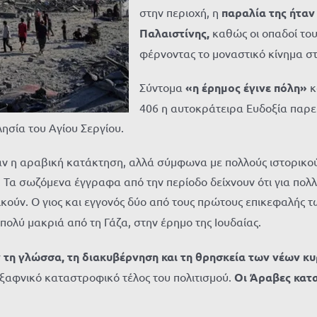
στην περιοχή, η
παραλία της ήταν
Παλαιστίνης,
καθώς οι οπαδοί του
φέρνοντας το μοναστικό κίνημα στ
Σύντομα
«
η έρημος έγινε π
όλη
»
κ
406 η αυτοκράτειρα Ευδοξία παρεί
λησία του Αγίου Σεργίου.
ταν η αραβική κατάκτηση, αλλά σύμφωνα με πολλούς ιστορικού
 Τα σωζόμενα έγγραφα από την περίοδο δείχνουν ότι για πολλά
κούν. Ο γιος και
εγγονός
δύο από τους πρώτους επικεφαλής τ
ι πολύ μακριά από τη Γάζα, στην έρημο της Ιουδαίας.
ν τη γλώσσα, τη διακυβέρνηση και τη θρησκεία των νέων κυ
 ξαφνικό καταστροφικό τέλος του πολιτισμού.
Οι Άραβες κατα