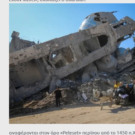
αναφέρονται στον όρο
«
Peleset
»
περίπου από το 1450 π.Χ