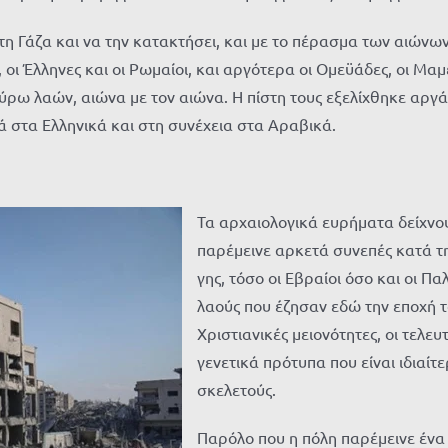
η Γάζα και να την κατακτήσει, και με το πέρασμα των αιώνων
, οι Έλληνες και οι Ρωμαίοι, και αργότερα οι
Ομεϋάδες
, οι
Μαμ
γύρω λαών,
αιώνα με τον αιώνα. Η πίστη τους εξελίχθηκε αργά
ά
στα Ελληνικά και στη συνέχεια στα Αραβικά.
Τα αρχαιολογικά ευρήματα δείχνο
παρέμεινε αρκετά συνεπές κατά τη
γης, τόσο οι Εβραίοι όσο και οι Πα
λαούς που έζησαν εδώ την εποχή τ
Χριστιανικές μειονότητες, οι τελ
γενετικά πρότυπα που είναι ιδιαί
σκελετούς.
Παρόλο που η πόλη παρέμεινε ένα 