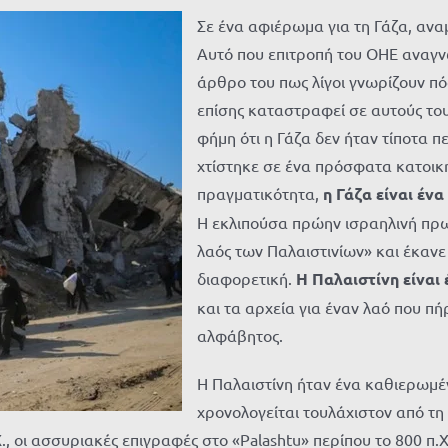
Σε ένα αφιέρωμα για τη Γάζα, αν
Αυτό που επιτροπή του ΟΗΕ αναγνω
άρθρο του πως λίγοι γνωρίζουν πό
επίσης καταστραφεί σε αυτούς το
φήμη ότι η Γάζα δεν ήταν τίποτα
χτίστηκε σε ένα πρόσφατα κατοικη
πραγματικότητα,
η Γάζα είναι έν
Η εκλιπούσα πρώην ισραηλινή π
λαός των Παλαιστινίων
» και έκαν
διαφορετική.
Η Παλαιστίνη είναι
και τα αρχεία για έναν λαό που πή
αλφάβητος.
Η Παλαιστίνη ήταν ένα καθιερωμέν
χρονολογείται τουλάχιστον από τη 2
., οι ασσυριακές επιγραφές στο
«
Palashtu
»
περίπου το 800 π.Χ