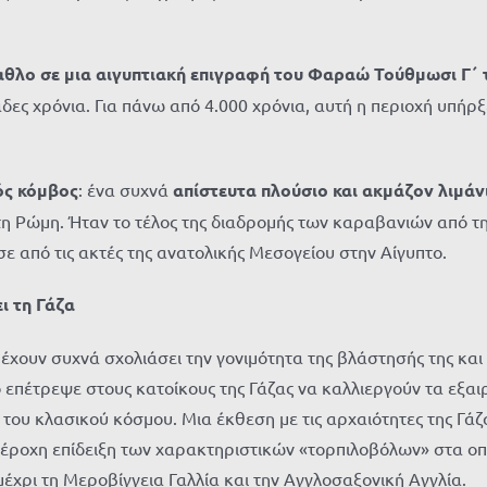
αθλο σε μια αιγυπτιακή επιγραφή του Φαραώ
Τούθμωσι
Γ΄ 
άδες χρόνια. Για πάνω από 4.000 χρόνια, αυτή η περιοχή υπήρξ
ός κόμβος
: ένα συχνά
απίστευτα πλούσιο και ακμάζον λιμάν
τη
Ρώμη
. Ήταν το τέλος της διαδρομής των καραβανιών από 
ε από τις ακτές της ανατολικής Μεσογείου στην
Αίγυ
π
το
.
ει
τη Γάζα
 έχουν συχνά σχολιάσει την
γονιμότητ
α της βλάστησής της και
ό επέτρεψε στους κατοίκους της Γάζας να καλλιεργούν τα εξα
του κλασικού κόσμου. Μια έκθεση με τις αρχαιότητες της Γάζ
πέροχη επίδειξη των χαρα
κτηριστικών
«
τορ
π
ιλο
β
όλων
»
στα οπ
μέχρι τη
Μεροβίγγεια
Γαλλία και την Αγγλοσαξονική Αγγλία.