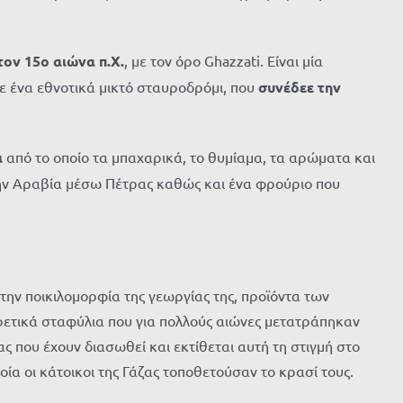
τον 15ο αιώνα π.Χ.
, με τον όρο
Ghazzati
. Είναι μία
ε ένα
εθνοτικά
μικτό σταυροδρόμι, που
συνέδεε την
ι
από το οποίο τα μπαχα
ρικά
,
το
θυμί
αμα, τα α
ρώμ
ατα και
την Αραβία μέσω Πέτρας καθώς και ένα φρούριο που
 την ποικιλομορφία της γεωργίας της, προϊόντα των
ιρετικά σταφύλια που για πολλούς αιώνες μετατράπηκαν
ας που έχουν διασωθεί και εκτίθεται αυτή τη στιγμή στο
οία οι κάτοικοι της Γάζας τοποθετούσαν το κρασί τους.