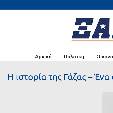
Μετάβαση
στο
περιεχόμενο
Αρχική
Πολιτική
Οικονο
Η ιστορία της Γάζας – Έν
Προβολή
μεγαλύτερης
εικόνας