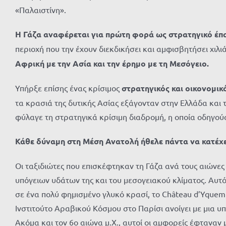
«Παλαιστίνη».
Η Γάζα αναφέρεται για πρώτη φορά ως στρατηγικό έπ
περιοχή που την έχουν διεκδικήσει και αμφισβητήσει χιλι
Αφρική με την Ασία και την έρημο με τη Μεσόγειο.
Υπήρξε επίσης ένας κρίσιμος
στρατηγικός και οικονομικ
τα
κρ
α
σιά
της
δυτικής
Ασί
ας εξάγονταν στην Ελλάδα και 
φύλαγε τη στρατηγικά κρίσιμη διαδρομή, η οποία οδηγούσ
Κάθε δύναμη στη Μέση Ανατολή ήθελε πάντα να κα
τέχ
Οι τα
ξιδιώτες
π
ου
επισκέφτηκαν τη Γάζα ανά τους αιώνες
υπ
όγειων
υδάτων της και του μεσογειακού κλίματος. Αυτ
σε ένα πολύ φημισμένο
γλυκό
κρασί, το Ch
âteau
d’Yquem
Ινστιτούτο Αραβικού Κόσμου στο Παρίσι ανοίγει με μια υ
Ακόμα και τον 6ο αιώνα μ.Χ., αυτοί οι αμφορείς έφταναν 