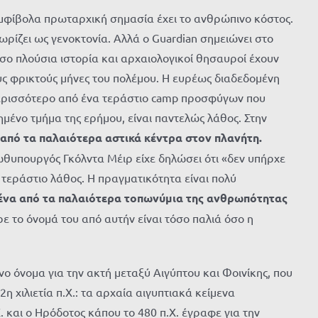
αμφίβολα πρωταρχική σημασία έχει το ανθρώπινο κόστος.
ρίζει ως γενοκτονία. Αλλά ο Guardian σημειώνει στο
σο πλούσια ιστορία και αρχαιολογικοί θησαυροί έχουν
υς φρικτούς μήνες του πολέμου. Η ευρέως διαδεδομένη
 περισσότερο από ένα τεράστιο camp προσφύγων που
μένο τμήμα της ερήμου, είναι παντελώς λάθος. Στην
α από τα παλαιότερα αστικά κέντρα στον πλανήτη.
ρωθυπουργός
Γκόλντα
Μέιρ
είχε δηλώσει ότι
«
δεν υπήρχε
ε τεράστιο λάθος. Η
πραγματικότητα είναι πολύ
 ένα από τα παλαιότερα τοπωνύμια της ανθρωπότητας
ρε το όνομά του από αυτήν είναι τόσο παλιά όσο η
ο όνομα για την ακτή μεταξύ Αιγύπτου και Φοινίκης, που
η χιλιετία π.Χ.: τα αρχαία αιγυπτιακά κείμενα
. και ο Ηρόδοτος κάπου το 480 π.Χ. έγραφε για την