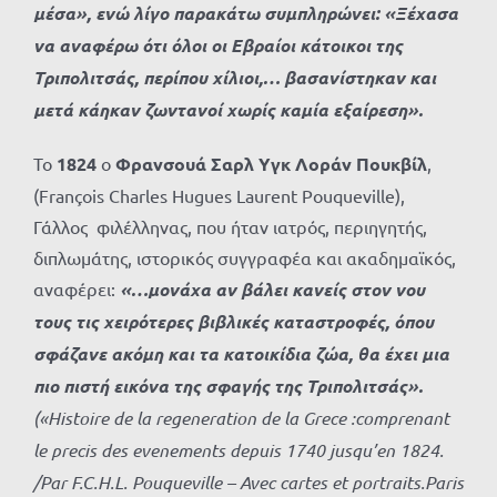
μέσα», ενώ λίγο παρακάτω συμπληρώνει: «Ξέχασα
να αναφέρω ότι όλοι οι Εβραίοι κάτοικοι της
Τριπολιτσάς, περίπου χίλιοι,… βασανίστηκαν και
μετά κάηκαν ζωντανοί χωρίς καμία εξαίρεση».
Το
1824
ο
Φρανσουά Σαρλ Υγκ Λοράν Πουκβίλ
,
(François Charles Hugues Laurent Pouqueville),
Γάλλος φιλέλληνας, που ήταν ιατρός, περιηγητής,
διπλωμάτης, ιστορικός συγγραφέα και ακαδημαϊκός,
αναφέρει:
«…μονάχα αν βάλει κανείς στον νου
τους τις χειρότερες βιβλικές καταστροφές, όπου
σφάζανε ακόμη και τα κατοικίδια ζώα, θα έχει μια
πιο πιστή εικόνα της σφαγής της Τριπολιτσάς».
(«Histoire de la regeneration de la Grece :comprenant
le precis des evenements depuis 1740 jusqu’en 1824.
/Par F.C.H.L. Pouqueville – Avec cartes et portraits.Paris