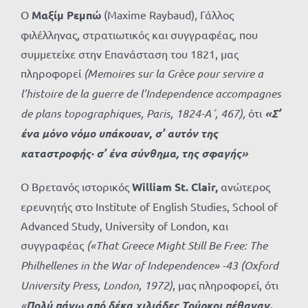
Ο
Μαξίμ Ρεμπώ
(Maxime Raybaud), Γάλλος
φιλέλληνας, στρατιωτικός και συγγραφέας, που
συμμετείχε στην Επανάσταση του 1821, μας
πληροφορεί
(Memoires sur la Grè
ce
pour
servire
a
l
’
histoire
de
la
guerre
de
l
’
Independence
accompagnes
de
plans
topographiques
,
Paris
, 1824-Α΄, 467),
ότι
«Σ’
ένα μόνο νόμο υπάκουαν, σ’ αυτόν της
καταστροφής· σ’ ένα σύνθημα, της σφαγής»
Ο Βρετανός ιστορικός
William St. Clair,
ανώτερος
ερευνητής στο Institute of English Studies, School of
Advanced Study, University of London, και
συγγραφέας
(«That Greece Might Still Be Free: The
Philhellenes in the War of Independence» -43 (Oxford
University Press, London, 1972)
, μας πληροφορεί, ότι
«
Πολύ
πάνω
από
δέκα
χιλιάδες
Τούρκοι
πέθαναν
.