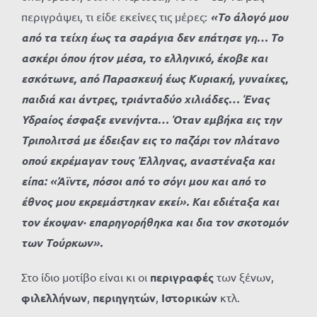
περιγράψει, τι είδε εκείνες τις μέρες:
«Το άλογό μου
από τα τείχη έως τα σαράγια δεν επάτησε γη… Το
ασκέρι όπου ήτον μέσα, το ελληνικό, έκοβε και
εσκότωνε, από Παρασκευή έως Κυριακή, γυναίκες,
παιδιά και άντρες, τριάνταδύο χιλιάδες… Ένας
Υδραίος έσφαξε ενενήντα… Όταν εμβήκα εις την
Τριπολιτσά με έδειξαν εις το παζάρι τον πλάτανο
οπού εκρέμαγαν τους Έλληνας, αναστέναξα και
είπα: «Άϊντε, πόσοι από το σόγι μου και από το
έθνος μου εκρεμάστηκαν εκεί». Και εδιέταξα και
τον έκοψαν· επαρηγορήθηκα και δια τον σκοτομόν
των Τούρκων».
Στο ίδιο μοτίβο είναι κι οι
περιγραφές
των ξένων,
φιλελλήνων
,
περιηγητών
,
Ιστορικών
κτλ.