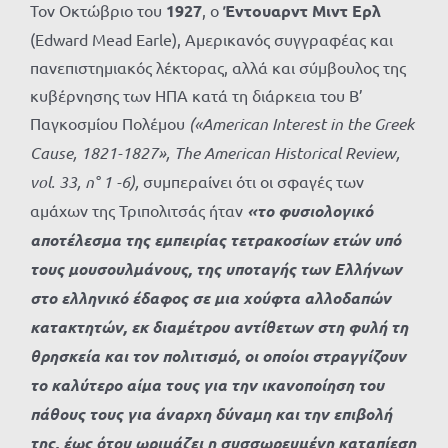
Τον Οκτώβριο του
1927
, ο
Έντουαρντ Μιντ Ερλ
(Edward Mead Earle), Αμερικανός συγγραφέας και
πανεπιστημιακός λέκτορας, αλλά και σύμβουλος της
κυβέρνησης των ΗΠΑ κατά τη διάρκεια του Β’
Παγκοσμίου Πολέμου
(«
American
Interest
in
the
Greek
Cause
, 1821-1827»,
The
American
Historical
Review
,
vol
. 33,
n
° 1 -6),
συμπεραίνει ότι οι σφαγές των
αμάχων της Τριπολιτσάς ήταν
«το φυσιολογικό
αποτέλεσμα της εμπειρίας τετρακοσίων ετών υπό
τους μουσουλμάνους, της υποταγής των Ελλήνων
στο ελληνικό έδαφος σε μια χούφτα αλλοδαπών
κατακτητών, εκ διαμέτρου αντίθετων στη φυλή τη
θρησκεία και τον πολιτισμό, οι οποίοι στραγγίζουν
το καλύτερο αίμα τους για την ικανοποίηση του
πάθους τους για άναρχη δύναμη και την επιβολή
της, έως ότου ωριμάζει η συσσωρευμένη καταπίεση