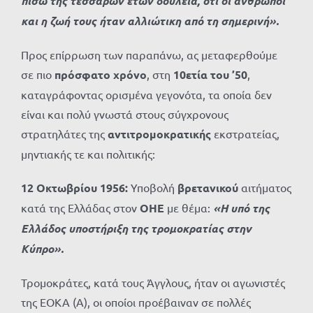
πίσω της τεσσάρων ετών δουλεία, ότι οι άνθρωποι
και η ζωή τους ήταν αλλιώτικη από τη σημερινή».
Προς επίρρωση των παραπάνω, ας μεταφερθούμε
σε πιο
πρόσφατο χρόνο
, στη
10ετία του ’50
,
καταγράφοντας ορισμένα γεγονότα, τα οποία δεν
είναι και πολύ γνωστά στους σύγχρονους
στρατηλάτες της
αντιτρομοκρατικής
εκστρατείας,
μηντιακής τε και πολιτικής:
12 Οκτωβρίου 1956:
Υποβολή
βρετανικού
αιτήματος
κατά της Ελλάδας στον
ΟΗΕ
με θέμα:
«Η υπό της
Ελλάδος υποστήριξη της τρομοκρατίας στην
Κύπρο».
Τρομοκράτες, κατά τους Άγγλους, ήταν οι αγωνιστές
της ΕΟΚΑ (Α), οι οποίοι προέβαιναν σε πολλές