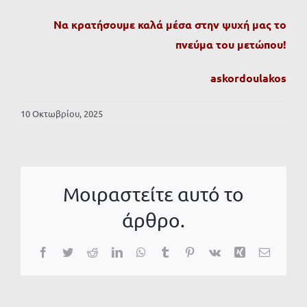
Να κρατήσουμε καλά μέσα στην ψυχή μας το
πνεύμα του μετώπου!
askordoulakos
10 Οκτωβρίου, 2025
Μοιραστείτε αυτό το
άρθρο.
Facebook
Twitter
Reddit
LinkedIn
WhatsApp
Tumblr
Pinterest
Vk
Xing
Email