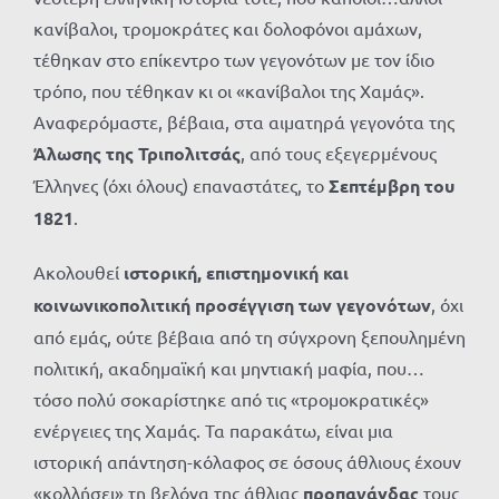
κανίβαλοι, τρομοκράτες και δολοφόνοι αμάχων,
τέθηκαν στο επίκεντρο των γεγονότων με τον ίδιο
τρόπο, που τέθηκαν κι οι «κανίβαλοι της Χαμάς».
Αναφερόμαστε, βέβαια, στα αιματηρά γεγονότα της
Άλωσης της Τριπολιτσάς
, από τους εξεγερμένους
Έλληνες (όχι όλους) επαναστάτες, το
Σεπτέμβρη του
1821
.
Ακολουθεί
ιστορική, επιστημονική και
κοινωνικοπολιτική προσέγγιση των γεγονότων
, όχι
από εμάς, ούτε βέβαια από τη σύγχρονη ξεπουλημένη
πολιτική, ακαδημαϊκή και μηντιακή μαφία, που…
τόσο πολύ σοκαρίστηκε από τις «τρομοκρατικές»
ενέργειες της Χαμάς. Τα παρακάτω, είναι μια
ιστορική απάντηση-κόλαφος σε όσους άθλιους έχουν
«κολλήσει» τη βελόνα της άθλιας
προπαγάνδας
τους