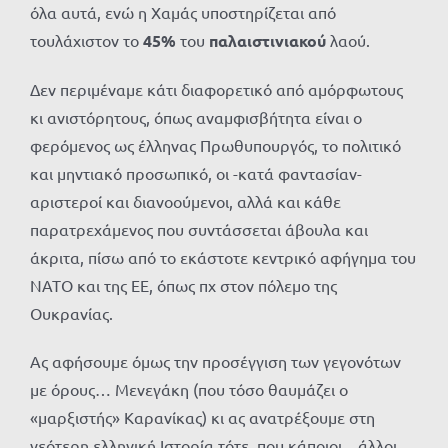
όλα αυτά, ενώ η Χαμάς υποστηρίζεται από
τουλάχιστον το
45%
του
παλαιστινιακού
λαού.
Δεν περιμέναμε κάτι διαφορετικό από αμόρφωτους
κι ανιστόρητους, όπως αναμφισβήτητα είναι ο
φερόμενος ως έλληνας Πρωθυπουργός, το πολιτικό
και μηντιακό προσωπικό, οι -κατά φαντασίαν-
αριστεροί και διανοούμενοι, αλλά και κάθε
παρατρεχάμενος που συντάσσεται άβουλα και
άκριτα, πίσω από το εκάστοτε κεντρικό αφήγημα του
ΝΑΤΟ και της ΕΕ, όπως πχ στον πόλεμο της
Ουκρανίας.
Ας αφήσουμε όμως την προσέγγιση των γεγονότων
με όρους… Μενεγάκη (που τόσο θαυμάζει ο
«μαρξιστής» Καρανίκας) κι ας ανατρέξουμε στη
νεότερη ελληνική Ιστορία τότε, που κάποιοι…άλλοι