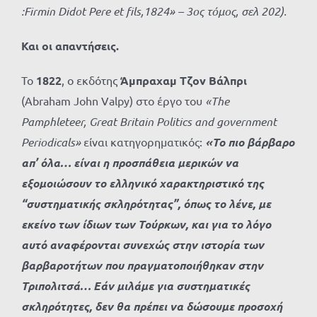
:Firmin Didot Pere et fils,1824» – 3
ος
τόμος
,
σελ
202).
Και οι απαντήσεις.
Το
1822
, ο εκδότης
Άμπραχαμ Τζον Βάλπρι
(Abraham John Valpy) στο έργο του
«
The
Pamphleteer
,
Great
Britain
Politics
and
government
Periodicals
»
είναι κατηγορηματικός:
«Το πιο βάρβαρο
απ’ όλα… είναι η προσπάθεια μερικών να
εξομοιώσουν το ελληνικό χαρακτηριστικό της
“συστηματικής σκληρότητας”, όπως το λένε, με
εκείνο των ίδιων των Τούρκων, και για το λόγο
αυτό αναφέρονται συνεχώς στην ιστορία των
βαρβαροτήτων που πραγματοποιήθηκαν στην
Τριπολιτσά… Εάν μιλάμε για συστηματικές
σκληρότητες, δεν θα πρέπει να δώσουμε προσοχή