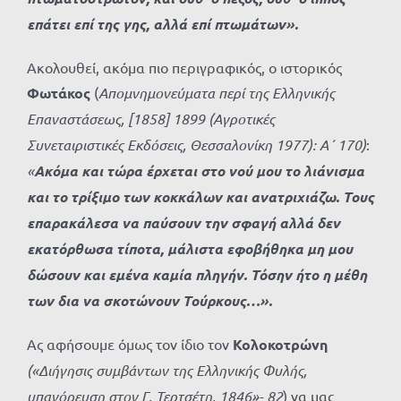
επάτει επί της γης, αλλά επί πτωμάτων».
Ακολουθεί, ακόμα πιο περιγραφικός, ο ιστορικός
Φωτάκος
(
Απομνημονεύματα περί της Ελληνικής
Επαναστάσεως, [1858] 1899 (Αγροτικές
Συνεταιριστικές Εκδόσεις, Θεσσαλονίκη 1977): Α΄ 170)
:
«
Ακόμα και τώρα έρχεται στο νού μου το λιάνισμα
και το τρίξιμο των κοκκάλων και ανατριχιάζω. Τους
επαρακάλεσα να παύσουν την σφαγή αλλά δεν
εκατόρθωσα τίποτα, μάλιστα εφοβήθηκα μη μου
δώσουν και εμένα καμία πληγήν. Τόσην ήτο η μέθη
των δια να σκοτώνουν Τούρκους…».
Ας αφήσουμε όμως τον ίδιο τον
Κολοκοτρώνη
(«Διήγησις συμβάντων της Ελληνικής Φυλής,
υπαγόρευση στον Γ. Τερτσέτη, 1846»- 82
) να μας