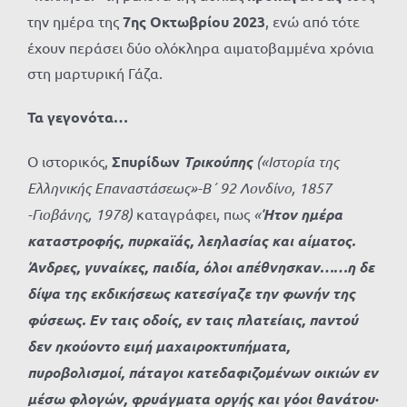
την ημέρα της
7ης Οκτωβρίου 2023
, ενώ από τότε
έχουν περάσει δύο ολόκληρα αιματοβαμμένα χρόνια
στη μαρτυρική Γάζα.
Τα γεγονότα…
Ο ιστορικός,
Σπυρίδων
Τρικούπης
(«Ιστορία της
Ελληνικής Επαναστάσεως»-Β΄ 92 Λονδίνο, 1857
-Γιοβάνης, 1978)
καταγράφει, πως
«
Ήτον ημέρα
καταστροφής, πυρκαϊάς, λεηλασίας και αίματος.
Άνδρες, γυναίκες, παιδία, όλοι απέθνησκαν……η δε
δίψα της εκδικήσεως κατεσίγαζε την φωνήν της
φύσεως. Εν ταις οδοίς, εν ταις πλατείαις, παντού
δεν ηκούοντο ειμή μαχαιροκτυπήματα,
πυροβολισμοί, πάταγοι κατεδαφιζομένων οικιών εν
μέσω φλογών, φρυάγματα οργής και γόοι θανάτου·