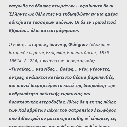
εστρώθη το έδαφος πτωμάτων… εφαίνοντο δε οι
Έλληνες ως θέλοντες να εκδικηθώσιν εν μια ημέρα
αδικήματα τεσσάρων αιώνων. Οι δε εν Τριπολιτσά
Εβραίοι… όλοι κατεστράφησαν».
Ο επίσης ιστορικός,
Ιωάννης Φιλήμων
(«Δοκίμιον
Ιστορικόν περί της Ελληνικής Επαναστάσεως, 1859-
1861» -Δ΄ 224)
τυγχάνει πιο περιγραφικός:
«Γυναίκες… νεανίδες… βρέφη… νέοι, γέροντες,
άντρες, ανάμικτοι κατέκειντο θέαμα βαρυπενθές,
και οιονεί διεμαρτύροντο κατά της διαιρούσης την
ανθρωπότητα πολιτικής τυραννίας και
θρησκευτικής ετεροδοξίας. Ιδίως δε η εκ της πύλης
των Καλαβρύτων μέχρι του σατραπείου λεωφόρος
από λιθοστρώτου μετεσχηματίσθη, ιν’ είπωμεν, εις
πτωματόστρωτον, και ουθ’ ο πεζός, ουθ’ ο ίππος