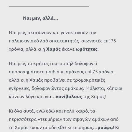
__________________________________
Ναι μεν, αλλά…
Ναι μεν, σκοτώνουν και γενοκτονούν τον
παλαιστινιακό λαό οι κατακτητές- σιωνιστές επί 75
χρόνια, αλλά κι η
Χαμάς
έκανε
ωμότητες
.
Ναι μεν, το κράτος του Ισραήλ δολοφονεί
απροσχημάτιστα παιδιά κι αμάχους επί 75 χρόνια,
αλλά κι η Χαμάς προβαίνει σε τρομοκρατικές
ενέργειες, δολοφονώντας αμάχους. Μάλιστα, κάποιοι
κάνουν λόγο και για…
κανίβαλους
της Χαμάς!
Κι όλα αυτά, ενώ εδώ και πολύ καιρό, τα
περισσότερα «τεκμήρια» των σφαγών αμάχων από
τη Χαμάς έχουν αποδειχθεί κι επισήμως…
μούφα
! Κι