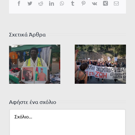
Facebook
Twitter
Reddit
LinkedIn
WhatsApp
Tumblr
Pinterest
Vk
Xing
Email
Σχετικά Άρθρα
Αφήστε ένα σχόλιο
Σχόλιο