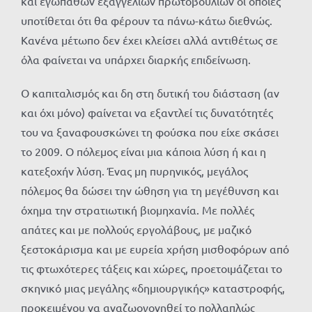
και εγωπαθών εξαγγελιών πρωτοβουλιών οι οποίες
υποτίθεται ότι θα φέρουν τα πάνω-κάτω διεθνώς.
Κανένα μέτωπο δεν έχει κλείσει αλλά αντιθέτως σε
όλα φαίνεται να υπάρχει διαρκής επιδείνωση.
Ο καπιταλισμός και δη στη δυτική του διάσταση (αν
και όχι μόνο) φαίνεται να εξαντλεί τις δυνατότητές
του να ξαναφουσκώνει τη φούσκα που είχε σκάσει
το 2009. Ο πόλεμος είναι μια κάποια λύση ή και η
κατεξοχήν λύση. Ένας μη πυρηνικός, μεγάλος
πόλεμος θα δώσει την ώθηση για τη μεγέθυνση και
όχημα την στρατιωτική βιομηχανία. Με πολλές
απάτες και με πολλούς εργολάβους, με μαζικό
ξεστοκάρισμα και με ευρεία χρήση μισθοφόρων από
τις φτωχότερες τάξεις και χώρες, προετοιμάζεται το
σκηνικό μιας μεγάλης «δημιουργικής» καταστροφής,
προκειμένου να αναζωογονηθεί το πολλαπλώς