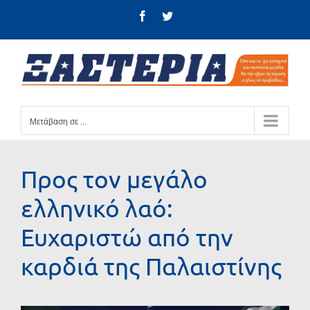
Μετάβαση
Facebook
Twitter
στο
περιεχόμενο
Μετάβαση σε ...
Προς τον μεγάλο
ελληνικό λαό:
Ευχαριστώ από την
καρδιά της Παλαιστίνης