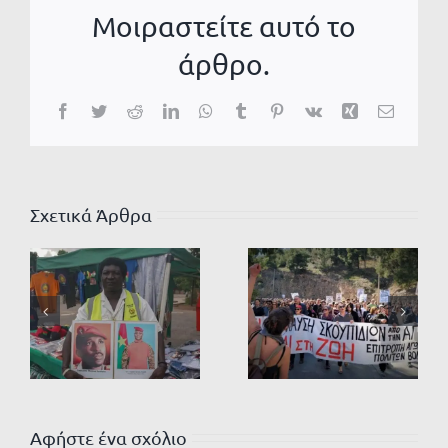
Μοιραστείτε αυτό το
άρθρο.
Facebook
Twitter
Reddit
LinkedIn
WhatsApp
Tumblr
Pinterest
Vk
Xing
Email
Σχετικά Άρθρα
Αφήστε ένα σχόλιο