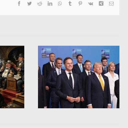
Facebook
Twitter
Reddit
LinkedIn
WhatsApp
Tumblr
Pinterest
Vk
Xing
Email