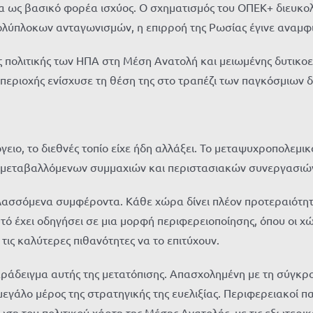
ία ως βασικό φορέα ισχύος. Ο σχηματισμός του ΟΠΕΚ+ διευκο
πολύπλοκων ανταγωνισμών, η επιρροή της Ρωσίας έγινε αναμφ
ύς πολιτικής των ΗΠΑ στη Μέση Ανατολή και μειωμένης δυτικ
περιοχής ενίσχυσε τη θέση της στο τραπέζι των παγκόσμιων δ
ειο, το διεθνές τοπίο είχε ήδη αλλάξει. Το μεταψυχροπολεμι
ο μεταβαλλόμενων συμμαχιών και περιστασιακών συνεργασιώ
σσόμενα συμφέροντα. Κάθε χώρα δίνει πλέον προτεραιότητα 
 έχει οδηγήσει σε μια μορφή περιφερειοποίησης, όπου οι χώρ
τις καλύτερες πιθανότητες να το επιτύχουν.
παράδειγμα αυτής της μετατόπισης. Απασχολημένη με τη σύγκ
λο μέρος της στρατηγικής της ευελιξίας. Περιφερειακοί παί
η του πολιτικού χάρτη της Μέσης Ανατολής, με τις εξωτερικ