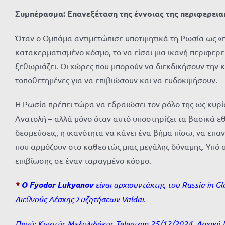
Συμπέρασμα: Επανεξέταση της έννοιας της περιφερει
Όταν ο Ομπάμα αντιμετώπισε υποτιμητικά τη Ρωσία ως «π
κατακερματισμένο κόσμο, το να είσαι μια ικανή περιφερ
ξεθωριάζει. Οι χώρες που μπορούν να διεκδικήσουν την κυ
τοποθετημένες για να επιβιώσουν και να ευδοκιμήσουν.
Η Ρωσία πρέπει τώρα να εδραιώσει τον ρόλο της ως κυρ
Ανατολή – αλλά μόνο όταν αυτό υποστηρίζει τα βασικά εθ
δεσμεύσεις, η ικανότητα να κάνει ένα βήμα πίσω, να επα
που αρμόζουν στο καθεστώς μιας μεγάλης δύναμης. Υπό α
επιβίωσης σε έναν ταραγμένο κόσμο.
*
Ο Fyodor Lukyanov
είναι αρχισυντάκτης του Russia in G
Διεθνούς Λέσχης Συζητήσεων Valdai.
Πηγή: Κωστής Μελολιδάκης
Telegram 25/12/2024
. Αρχική