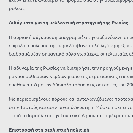
ρόλους.
Διδάγματα για τη μελλοντική στρατηγική της Ρωσίας
Η συριακή σύγκρουση υπογραμμίζει την αυξανόμενη ση
εμφυλίου πολέμου της περιελάμβανε πολύ λιγότερη εξωτ
διαδραμάτιζαν σημαντικό ρόλο νωρίτερα, οι τελευταίες ε
Η αδυναμία της Ρωσίας να διατηρήσει την προηγούμενη ε
μακροπρόθεσμων κερδών μέσω της στρατιωτικής επιτυχίας
έμαθαν αυτό με τον δύσκολο τρόπο στις δεκαετίες του 20
Με περιορισμένους πόρους και ανταγωνιζόμενες προτεραι
στην Ταρτούς καταστεί αναπόφευκτη, η Μόσχα πρέπει να 
– από το Ισραήλ και την Τουρκική Δημοκρατία μέχρι τα κ
Επιστροφή στη ρεαλιστική πολιτική