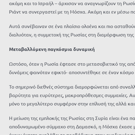
ακόμη και το Ισραήλ – άρχισαν να αναγνωρίζουν τη Ρωσ
Ριάντ να συνεργαστεί με τη Μόσχα. Ακόμη και εν μέσω 
Αυτά συνέβαιναν σε ένα πλαίσιο ολοένα και πιο ασταθο
διαλυόταν, η συμμετοχή της Ρωσίας στη διαμόρφωση της 
Μεταβαλλόμενη παγκόσμια δυναμική
Ωστόσο, όταν η Ρωσία έφτασε στο μετασοβιετικό της απόγ
δυνάμεις φαινόταν εφικτό- αποσυντέθηκε σε έναν κόσμ
Το σημερινό διεθνές σύστημα διαμορφώνεται από συναλλα
βαρύτητα για ευρύτερες, μακροπρόθεσμες συμμαχίες. Αυτό
μόνο το μεγαλύτερο συμφέρον στην επίλυσή της αλλά και 
Η μείωση της εμπλοκής της Ρωσίας στη Συρία είναι ένα 
αποδυναμωμένο σύμμαχο στη Δαμασκό, η Μόσχα έχασε μεγά
έχουν έκτοτε αναλάβει το προβάδισμα στην αναδιαμόρφωσ