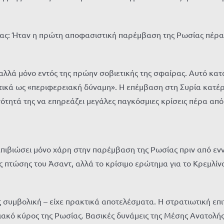
ς: Ήταν η πρώτη αποφασιστική παρέμβαση της Ρωσίας πέραν τ
αλλά μόνο εντός της πρώην σοβιετικής της σφαίρας. Αυτό κατ
κά ως «περιφερειακή δύναμη». Η επέμβαση στη Συρία κατέρρ
ότητά της να επηρεάζει μεγάλες παγκόσμιες κρίσεις πέρα από
πιβιώσει μόνο χάρη στην παρέμβαση της Ρωσίας πριν από ενν
ς πτώσης του Άσαντ, αλλά το κρίσιμο ερώτημα για το Κρεμλίνο 
συμβολική – είχε πρακτικά αποτελέσματα. Η στρατιωτική επ
ακό κύρος της Ρωσίας. Βασικές δυνάμεις της Μέσης Ανατολής 