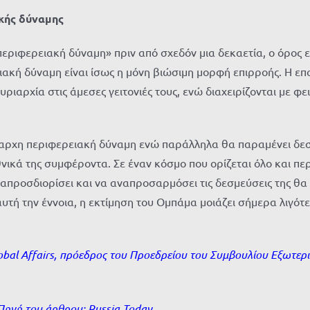
ακής δύναμης
εριφερειακή δύναμη» πριν από σχεδόν μια δεκαετία, ο όρος ε
ειακή δύναμη είναι ίσως η μόνη βιώσιμη μορφή επιρροής. Η 
ριαρχία στις άμεσες γειτονιές τους, ενώ διαχειρίζονται με φε
ίαρχη περιφερειακή δύναμη ενώ παράλληλα θα παραμένει δεσ
νικά της συμφέροντα. Σε έναν κόσμο που ορίζεται όλο και πε
ναπροσδιορίσει και να αναπροσαρμόσει τις δεσμεύσεις της θα 
υτή την έννοια, η εκτίμηση του Ομπάμα μοιάζει σήμερα λιγότ
lobal Affairs, πρόεδρος του Προεδρείου του Συμβουλίου Εξωτερι
 Πηγή του άρθρου:
Russia Today
.