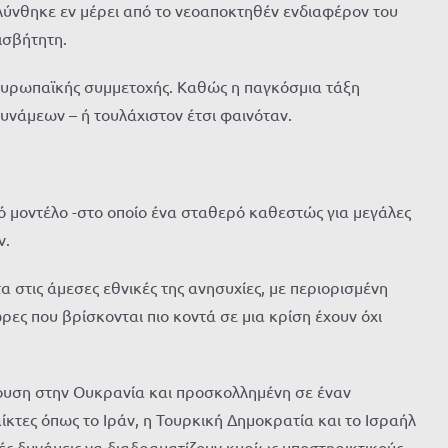
λύνθηκε εν μέρει από το νεοαποκτηθέν ενδιαφέρον του
ισβήτητη.
οευρωπαϊκής συμμετοχής. Καθώς η παγκόσμια τάξη
υνάμεων – ή τουλάχιστον έτσι φαινόταν.
κό μοντέλο -στο οποίο ένα σταθερό καθεστώς για μεγάλες
ν.
στις άμεσες εθνικές της ανησυχίες, με περιορισμένη
ες που βρίσκονται πιο κοντά σε μια κρίση έχουν όχι
ρουση στην Ουκρανία και προσκολλημένη σε έναν
κτες όπως το Ιράν, η Τουρκική Δημοκρατία και το Ισραήλ
ές δυνάμεις να διαδραματίζουν κυρίως υποστηρικτικούς