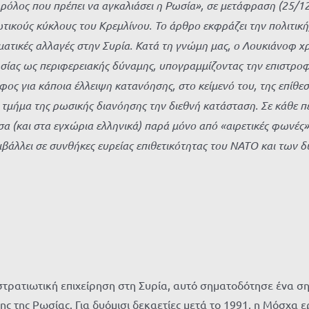
ο ρόλος που πρέπει να αγκαλιάσει η Ρωσία», σε μετάφραση (25/1
ικούς κύκλους του Κρεμλίνου. Το άρθρο εκφράζει την πολιτική,
ατικές αλλαγές στην Συρία. Κατά τη γνώμη μας, ο Λουκιάνοφ χρ
ωσίας ως περιφερειακής δύναμης, υπογραμμίζοντας την επιστρο
φος για κάποια έλλειψη κατανόησης, στο κείμενό του, της επίθε
 τμήμα της ρωσικής διανόησης την διεθνή κατάσταση. Σε κάθε π
α (και στα εγχώρια ελληνικά) παρά μόνο από «αιρετικές φωνές»
βάλλει σε συνθήκες ευρείας επιθετικότητας του ΝΑΤΟ και των δυ
 στρατιωτική επιχείρηση στη Συρία, αυτό σηματοδότησε ένα σ
ς της Ρωσίας. Για δυόμισι δεκαετίες μετά το 1991, η Μόσχα 