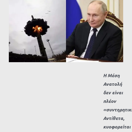
Προβολή
μεγαλύτερης
εικόνας
Η Μέση
Ανατολή
δεν είναι
πλέον
«συντηρητικ
Αντίθετα,
κυοφορείται