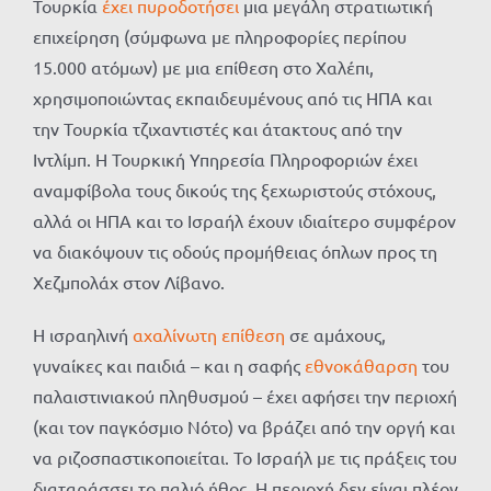
Τουρκία
έχει πυροδοτήσει
μια μεγάλη στρατιωτική
επιχείρηση (σύμφωνα με πληροφορίες περίπου
15.000 ατόμων) με μια επίθεση στο Χαλέπι,
χρησιμοποιώντας εκπαιδευμένους από τις ΗΠΑ και
την Τουρκία τζιχαντιστές και άτακτους από την
Ιντλίμπ. Η Τουρκική Υπηρεσία Πληροφοριών έχει
αναμφίβολα τους δικούς της ξεχωριστούς στόχους,
αλλά οι ΗΠΑ και το Ισραήλ έχουν ιδιαίτερο συμφέρον
να διακόψουν τις οδούς προμήθειας όπλων προς τη
Χεζμπολάχ στον Λίβανο.
Η ισραηλινή
αχαλίνωτη επίθεση
σε αμάχους,
γυναίκες και παιδιά – και η σαφής
εθνοκάθαρση
του
παλαιστινιακού πληθυσμού – έχει αφήσει την περιοχή
(και τον παγκόσμιο Νότο) να βράζει από την οργή και
να ριζοσπαστικοποιείται. Το Ισραήλ με τις πράξεις του
διαταράσσει το παλιό ήθος. Η περιοχή δεν είναι πλέον