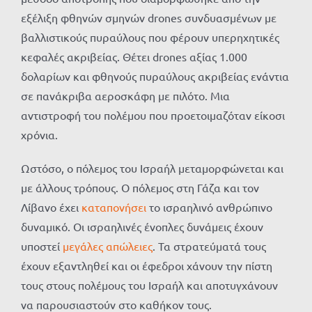
εξέλιξη φθηνών σμηνών drones συνδυασμένων με
βαλλιστικούς πυραύλους που φέρουν υπερηχητικές
κεφαλές ακριβείας. Θέτει drones αξίας 1.000
δολαρίων και φθηνούς πυραύλους ακριβείας ενάντια
σε πανάκριβα αεροσκάφη με πιλότο. Μια
αντιστροφή του πολέμου που προετοιμαζόταν είκοσι
χρόνια.
Ωστόσο, ο πόλεμος του Ισραήλ μεταμορφώνεται και
με άλλους τρόπους. Ο πόλεμος στη Γάζα και τον
Λίβανο έχει
καταπονήσει
το ισραηλινό ανθρώπινο
δυναμικό. Οι ισραηλινές ένοπλες δυνάμεις έχουν
υποστεί
μεγάλες απώλειες
. Τα στρατεύματά τους
έχουν εξαντληθεί και οι έφεδροι χάνουν την πίστη
τους στους πολέμους του Ισραήλ και αποτυγχάνουν
να παρουσιαστούν στο καθήκον τους.