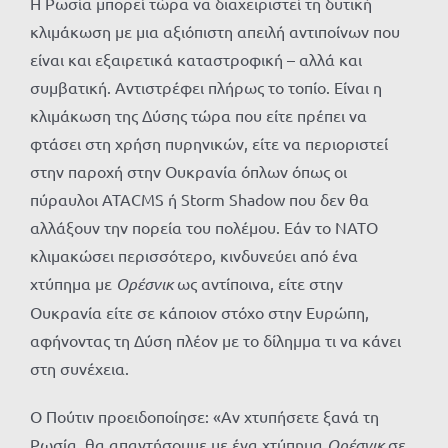
Η Ρωσία μπορεί τώρα να διαχειριστεί τη δυτική
κλιμάκωση με μια αξιόπιστη απειλή αντιποίνων που
είναι και εξαιρετικά καταστροφική – αλλά και
συμβατική. Αντιστρέφει πλήρως το τοπίο. Είναι η
κλιμάκωση της Δύσης τώρα που είτε πρέπει να
φτάσει στη χρήση πυρηνικών, είτε να περιοριστεί
στην παροχή στην Ουκρανία όπλων όπως οι
πύραυλοι ATACMS ή Storm Shadow που δεν θα
αλλάξουν την πορεία του πολέμου. Εάν το ΝΑΤΟ
κλιμακώσει περισσότερο, κινδυνεύει από ένα
χτύπημα με
Ορέσνικ
ως αντίποινα, είτε στην
Ουκρανία είτε σε κάποιον στόχο στην Ευρώπη,
αφήνοντας τη Δύση πλέον με το δίλημμα τι να κάνει
στη συνέχεια.
Ο Πούτιν προειδοποίησε: «Αν χτυπήσετε ξανά τη
Ρωσία, θα απαντήσουμε με ένα χτύπημα
Ορέσνικ
σε