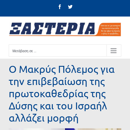
Μετάβαση
Facebook
Twitter
στο
περιεχόμενο
Μετάβαση σε ...
Ο Μακρύς Πόλεμος για
την επιβεβαίωση της
πρωτοκαθεδρίας της
Δύσης και του Ισραήλ
αλλάζει μορφή