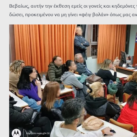
Βεβαίως, αυτήν την έκθεση εμείς οι γονείς και κηδεμόνες
δώσει, προκειμένου να μη γίνει «φέιγ βολάν» όπως μας 