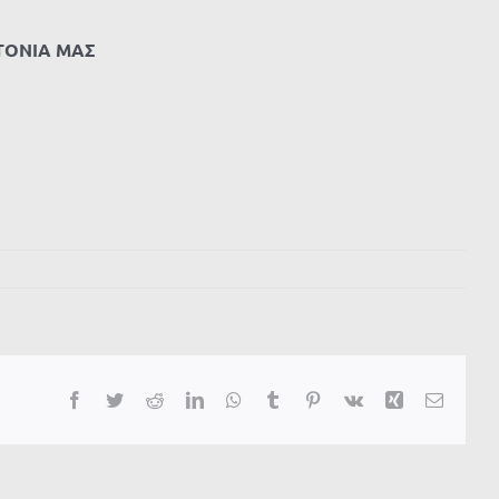
ΙΤΟΝΙΑ ΜΑΣ
Facebook
Twitter
Reddit
LinkedIn
WhatsApp
Tumblr
Pinterest
Vk
Xing
Email