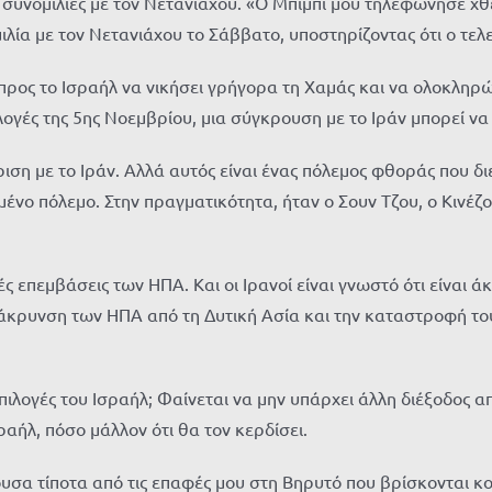
συνομιλίες με τον Νετανιάχου. «Ο Μπίμπι μου τηλεφώνησε χθ
λία με τον Νετανιάχου το Σάββατο, υποστηρίζοντας ότι ο τελ
 προς το Ισραήλ να νικήσει γρήγορα τη Χαμάς και να ολοκληρώ
λογές της 5ης Νοεμβρίου, μια σύγκρουση με το Ιράν μπορεί ν
ση με το Ιράν. Αλλά αυτός είναι ένας πόλεμος φθοράς που δι
νο πόλεμο. Στην πραγματικότητα, ήταν ο Σουν Τζου, ο Κινέζο
ς επεμβάσεις των ΗΠΑ. Και οι Ιρανοί είναι γνωστό ότι είναι ά
κρυνση των ΗΠΑ από τη Δυτική Ασία και την καταστροφή του 
επιλογές του Ισραήλ; Φαίνεται να μην υπάρχει άλλη διέξοδος α
ραήλ, πόσο μάλλον ότι θα τον κερδίσει.
υσα τίποτα από τις επαφές μου στη Βηρυτό που βρίσκονται κο