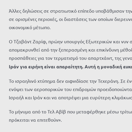
Άλλες δηλώσεις σε στρατιωτικό επίπεδο υποβάθμισαν την 
σε ορισμένες περιοχές, οι διαστάσεις των οποίων διερευ
οικονομικό μέτωπο.
Ο Τζαβάντ Ζαρίφ, πρώην υπουργός Εξωτερικών και νυν στ
απομακρυνθεί από την ξεπερασμένη και επικίνδυνη μέθοδό 
προσπάθειες για τον τερματισμό του απαρτχάιντ, της γενοκ
Ιράν για ειρήνη είναι απαραίτητη. Αυτή η μοναδική ευκα
Το ισραηλινό χτύπημα δεν αιφνιδίασε την Τεχεράνη. Σε έ
ενόψει των αεροπορικών του επιδρομών προειδοποιώντας 
Ισραήλ και Ιράν και να αποτρέψει μια ευρύτερη κλιμάκω
Το μήνυμα από το Τελ Αβίβ που μεταφέρθηκε μέσω τρίτων 
πρόκειται να επιτεθούν».