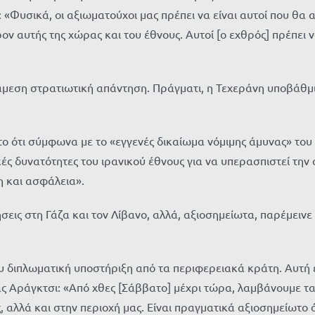
 «Φυσικά, οι αξιωματούχοι μας πρέπει να είναι αυτοί που θα 
ρον αυτής της χώρας και του έθνους. Αυτοί [ο εχθρός] πρέπει 
 άμεση στρατιωτική απάντηση. Πράγματι, η Τεχεράνη υποβάθμι
 ότι σύμφωνα με το «εγγενές δικαίωμα νόμιμης άμυνας» του
ικές δυνατότητες του ιρανικού έθνους για να υπερασπιστεί τη
η και ασφάλεια».
σεις στη Γάζα και τον Λίβανο, αλλά, αξιοσημείωτα, παρέμειν
 διπλωματική υποστήριξη από τα περιφερειακά κράτη. Αυτή ε
ς Αράγκτσι: «Από χθες [Σάββατο] μέχρι τώρα, λαμβάνουμε τα
αλλά και στην περιοχή μας. Είναι πραγματικά αξιοσημείωτο ότ