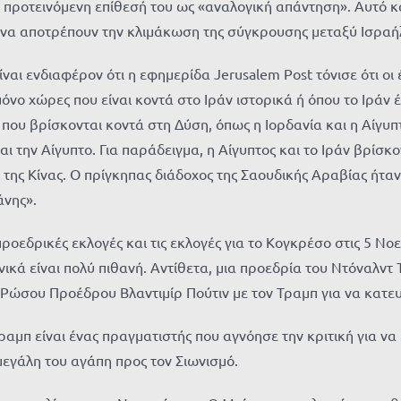
προτεινόμενη επίθεσή του ως «αναλογική απάντηση». Αυτό κα
 να αποτρέπουν την κλιμάκωση της σύγκρουσης μεταξύ Ισραήλ
ίναι ενδιαφέρον ότι η εφημερίδα Jerusalem Post τόνισε ότι οι
όνο χώρες που είναι κοντά στο Ιράν ιστορικά ή όπου το Ιράν έ
 που βρίσκονται κοντά στη Δύση, όπως η Ιορδανία και η Αίγυ
αι την Αίγυπτο. Για παράδειγμα, η Αίγυπτος και το Ιράν βρίσκο
της Κίνας. Ο πρίγκηπας διάδοχος της Σαουδικής Αραβίας ήταν
άνης».
ροεδρικές εκλογές και τις εκλογές για το Κογκρέσο στις 5 Ν
κά είναι πολύ πιθανή. Αντίθετα, μια προεδρία του Ντόναλντ 
Ρώσου Προέδρου Βλαντιμίρ Πούτιν με τον Τραμπ για να κατευν
ραμπ είναι ένας πραγματιστής που αγνόησε την κριτική για να
μεγάλη του αγάπη προς τον Σιωνισμό.