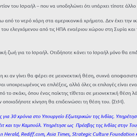
τίον του Ισραήλ – που να υποδηλώνει ότι υπάρχει τίποτε άλλ
ω από το νερό χάρη στα αμερικανικά χρήματα. Δεν έχει την ικ
 του ελεγχόμενου από τις ΗΠΑ εναέριου χώρου στη Συρία και
 ζωή για το Ισραήλ. Οτιδήποτε κάνει το Ισραήλ μόνο θα επιδ
κι αν γίνει θα φέρει σε μειονεκτική θέση, συχνά αποφασιστι
αι υποχρεωμένος να επιλέξεις, αλλά όλες οι επιλογές είναι ενα
ό το σκάκι, όπου ένας παίκτης τίθεται σε μειονεκτική θέση λ
αν οποιαδήποτε κίνηση θα επιδεινώσει τη θέση του. (ΣτΜ).
 για 30 χρόνια στο Υπουργείο Εξωτερικών της Ινδίας. Υπηρέτησ
ιτ και την Καμπούλ. Υπηρέτησε ως Πρέσβης της Ινδίας στην Του
an
Herald,
Rediff.
com,
Asia
Times,
Strategic
Culture
Foundation 