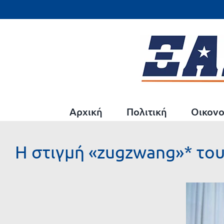
Μετάβαση
στο
περιεχόμενο
Αρχική
Πολιτική
Οικονο
Η στιγμή «zugzwang»* του
Προβολή
μεγαλύτερης
εικόνας