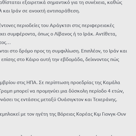
θίσταται εξαιρετικά σημαντικό για τη συνέχεια, καθώς
 και Ιράν σε ανοιχτή αντιπαράθεση.
 έντονες περιοδείες του Αράγκτσι στις περιφερειακές
χει συμφέροντα, όπως ο Λίβανος ή το Ιράκ. Αντίθετα,
πτος…
νται στο δρόμο προς τη συμφιλίωση. Επιπλέον, το Ιράν και
 επίσης στο Κάιρο αυτή την εβδομάδα, δείχνοντας πώς
οεμβρίου στις ΗΠΑ. Σε περίπτωση προεδρίας της Καμάλα
Τραμπ μπορεί να προμηνύει μια δύσκολη περίοδο 4 ετών,
άσει τις εντάσεις μεταξύ Ουάσιγκτον και Τεχεράνης.
 εμπλακεί με τον ηγέτη της Βόρειας Κορέας Κιμ Γιονγκ-Ουν