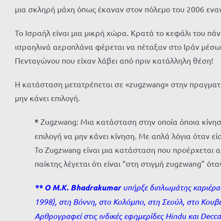
μια σκληρή μάχη όπως έκαναν στον πόλεμο του 2006 εναν
Το Ισραήλ είναι μια μικρή χώρα. Κρατά το κεφάλι του πάν
ισραηλινά αεροπλάνα φέρεται να πέταξαν στο Ιράν μέσω
Πενταγώνου που είχαν λάβει από πριν κατάλληλη θέση!
Η κατάσταση μετατρέπεται σε «zugzwang» στην πραγματική
μην κάνει επιλογή.
*
Zugzwang: Μια κατάσταση στην οποία όποια κίνηση 
επιλογή να μην κάνει κίνηση. Με απλά λόγια όταν είσ
Το Zugzwang είναι μια κατάσταση που προέρχεται απ
παίκτης λέγεται ότι είναι “στη στιγμή zugzwang” ότ
** Ο M.K. Bhadrakumar
υπήρξε διπλωμάτης καριέρας
1998), στη Βόννη, στο Κολόμπο, στη Σεούλ, στο Κουβέ
Αρθρογραφεί στις ινδικές εφημερίδες
Hindu και
Decc