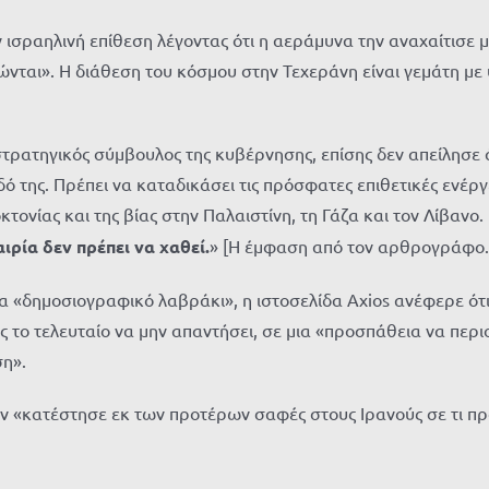
ισραηλινή επίθεση λέγοντας ότι η αεράμυνα την αναχαίτισε μ
νώνται». Η διάθεση του κόσμου στην Τεχεράνη είναι γεμάτη μ
ρατηγικός σύμβουλος της κυβέρνησης, επίσης δεν απείλησε άμ
της. Πρέπει να καταδικάσει τις πρόσφατες επιθετικές ενέργει
τονίας και της βίας στην Παλαιστίνη, τη Γάζα και τον Λίβανο.
ιρία δεν πρέπει να χαθεί.
» [Η έμφαση από τον αρθρογράφο.
να «δημοσιογραφικό λαβράκι», η ιστοσελίδα Axios ανέφερε ότ
το τελευταίο να μην απαντήσει, σε μια «προσπάθεια να περι
ση».
«κατέστησε εκ των προτέρων σαφές στους Ιρανούς σε τι πρόκει