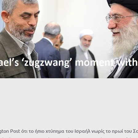
on Post ότι το ήπιο χτύπημα του Ισραήλ νωρίς το πρωί του 