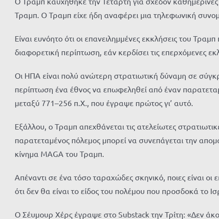
Ο Τραμπ καυχήθηκε την Τετάρτη για σχεδόν καθημερινές 
Τραμπ. Ο Τραμπ είχε ήδη αναφέρει μια τηλεφωνική συνομι
Είναι ευνόητο ότι οι επανειλημμένες εκκλήσεις του Τραμπ
διαφορετική περίπτωση, εάν κερδίσει τις επερχόμενες εκ
Οι ΗΠΑ είναι πολύ ανώτερη στρατιωτική δύναμη σε σύγκρι
περίπτωση ένα έθνος να επωφεληθεί από έναν παρατεταμέ
μεταξύ 771–256 π.Χ., που έγραψε πρώτος γι’ αυτό.
Εξάλλου, ο Τραμπ απεχθάνεται τις ατελείωτες στρατιωτικέ
παρατεταμένος πόλεμος μπορεί να συνεπάγεται την απομά
κίνημα MAGA του Τραμπ.
Απέναντι σε ένα τόσο ταραχώδες σκηνικό, ποιες είναι οι 
ότι δεν θα είναι το είδος του πολέμου που προσδοκά το Ισ
Ο Σέυμουρ Χέρς έγραψε στο Substack την Τρίτη: «Δεν άκο