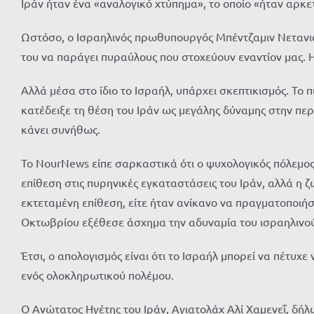
Ιράν ήταν ένα «αναλογικό χτύπημα», το οποίο «ήταν αρκε
Ωστόσο, ο Ισραηλινός πρωθυπουργός Μπέντζαμιν Νετανιάχο
του να παράγει πυραύλους που στοχεύουν εναντίον μας. Η 
Αλλά μέσα στο ίδιο το Ισραήλ, υπάρχει σκεπτικισμός. Το
κατέδειξε τη θέση του Ιράν ως μεγάλης δύναμης στην περι
κάνει συνήθως.
Το NourNews είπε σαρκαστικά ότι ο ψυχολογικός πόλεμος τ
επίθεση στις πυρηνικές εγκαταστάσεις του Ιράν, αλλά η ζ
εκτεταμένη επίθεση, είτε ήταν ανίκανο να πραγματοποιήσ
Οκτωβρίου εξέθεσε άσχημα την αδυναμία του ισραηλινο
Έτσι, ο απολογισμός είναι ότι το Ισραήλ μπορεί να πέτυχ
ενός ολοκληρωτικού πολέμου.
Ο Ανώτατος Ηγέτης του Ιράν, Αγιατολάχ Αλί Χαμενεΐ, δήλ