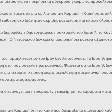
τά μέτριο για να ηρεμήσει τη σύγκρουση χωρίς να προκαλέσει
υ επέμεινε σε μια ομιλία του την Κυριακή: «Χτυπήσαμε σκληρ
επίθεση στο Ιράν ήταν ακριβής και ισχυρή και πέτυχε όλους τ
 πιο δημοφιλές ειδησεογραφικό πρακτορείο του Ισραήλ, το Καν
οχή. Ο Νετανιάχου δεν έχει δημοσιοποιήσει κανένα αξιόπιστο 
ου Ισραήλ εναντίον του Ιράν δεν λειτούργησε. Το Ισραήλ ήλπι
ωή στο Ιράν συνεχίστηκε κανονικά. Φαίνεται ότι το Ισραήλ δεν
ει μια τέτοια επιχείρηση χωρίς μεγαλύτερη αμερικανική συμμε
ύ συστήματος αεράμυνας.
ε να διεξαγάγει μια περιορισμένη επιχείρηση τα χαράματα κατά
ωσε την Κυριακή ότι «το κακό που διέπραξε το σιωνιστικό καθ