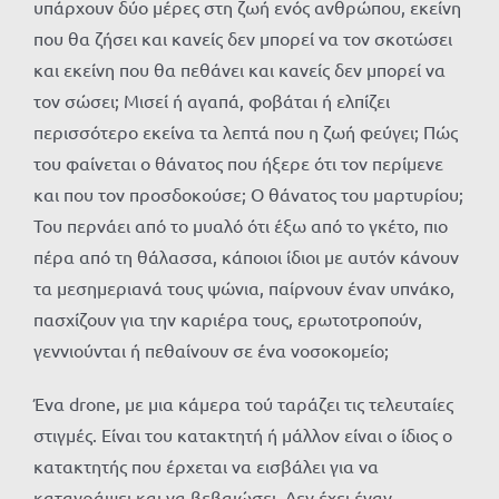
υπάρχουν δύο μέρες στη ζωή ενός ανθρώπου, εκείνη
που θα ζήσει και κανείς δεν μπορεί να τον σκοτώσει
και εκείνη που θα πεθάνει και κανείς δεν μπορεί να
τον σώσει; Μισεί ή αγαπά, φοβάται ή ελπίζει
περισσότερο εκείνα τα λεπτά που η ζωή φεύγει; Πώς
του φαίνεται ο θάνατος που ήξερε ότι τον περίμενε
και που τον προσδοκούσε; Ο θάνατος του μαρτυρίου;
Του περνάει από το μυαλό ότι έξω από το γκέτο, πιο
πέρα από τη θάλασσα, κάποιοι ίδιοι με αυτόν κάνουν
τα μεσημεριανά τους ψώνια, παίρνουν έναν υπνάκο,
πασχίζουν για την καριέρα τους, ερωτοτροπούν,
γεννιούνται ή πεθαίνουν σε ένα νοσοκομείο;
Ένα drone, με μια κάμερα τού ταράζει τις τελευταίες
στιγμές. Είναι του κατακτητή ή μάλλον είναι ο ίδιος ο
κατακτητής που έρχεται να εισβάλει για να
καταγράψει και να βεβαιώσει. Δεν έχει έναν