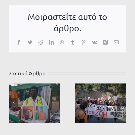
Μοιραστείτε αυτό το
άρθρο.
Facebook
Twitter
Reddit
LinkedIn
WhatsApp
Tumblr
Pinterest
Vk
Xing
Email
Σχετικά Άρθρα