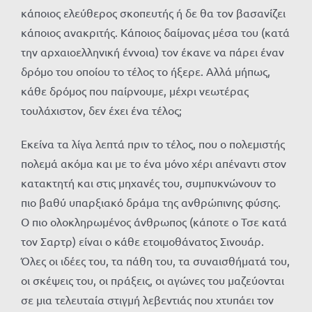
κάποιος ελεύθερος σκοπευτής ή δε θα τον βασανίζει
κάποιος ανακριτής. Κάποιος δαίμονας μέσα του (κατά
την αρχαιοελληνική έννοια) τον έκανε να πάρει έναν
δρόμο του οποίου το τέλος το ήξερε. Αλλά μήπως,
κάθε δρόμος που παίρνουμε, μέχρι νεωτέρας
τουλάχιστον, δεν έχει ένα τέλος;
Εκείνα τα λίγα λεπτά πριν το τέλος, που ο πολεμιστής
πολεμά ακόμα και με το ένα μόνο χέρι απέναντι στον
κατακτητή και στις μηχανές του, συμπυκνώνουν το
πιο βαθύ υπαρξιακό δράμα της ανθρώπινης φύσης.
Ο πιο ολοκληρωμένος άνθρωπος (κάποτε ο Τσε κατά
τον Σαρτρ) είναι ο κάθε ετοιμοθάνατος Σινουάρ.
Όλες οι ιδέες του, τα πάθη του, τα συναισθήματά του,
οι σκέψεις του, οι πράξεις, οι αγώνες του μαζεύονται
σε μια τελευταία στιγμή λεβεντιάς που χτυπάει τον