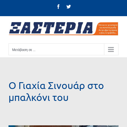
Μετάβαση
Facebook
Twitter
στο
περιεχόμενο
Μετάβαση σε ...
Ο Γιαχία Σινουάρ στο
μπαλκόνι του