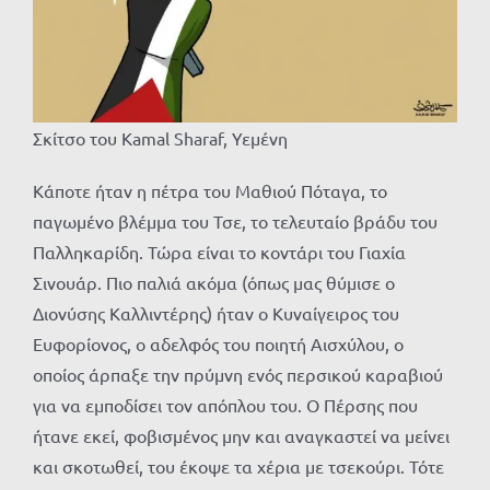
Σκίτσο του Kamal Sharaf, Υεμένη
Κάποτε ήταν η πέτρα του Μαθιού Πόταγα, το
παγωμένο βλέμμα του Τσε, το τελευταίο βράδυ του
Παλληκαρίδη. Τώρα είναι το κοντάρι του Γιαχία
Σινουάρ. Πιο παλιά ακόμα (όπως μας θύμισε ο
Διονύσης Καλλιντέρης) ήταν ο Κυναίγειρος του
Ευφορίονος, ο αδελφός του ποιητή Αισχύλου, ο
οποίος άρπαξε την πρύμνη ενός περσικού καραβιού
για να εμποδίσει τον απόπλου του. Ο Πέρσης που
ήτανε εκεί, φοβισμένος μην και αναγκαστεί να μείνει
και σκοτωθεί, του έκοψε τα χέρια με τσεκούρι. Τότε