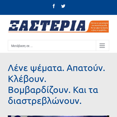
Μετάβαση
Facebook
Twitter
στο
περιεχόμενο
Μετάβαση σε ...
Λένε ψέματα. Απατούν.
Κλέβουν.
Βομβαρδίζουν. Και τα
διαστρεβλώνουν.