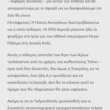
– σοβαρές συνέπειες – για αυτήν την επίθεση και θα
συνεργαστούμε με το Ισραήλ για να διασφαλίσουμε ότι
έτσι θα γίνει».
Μετάφραση: Η Νύχτα Αντιποίνων διαστρεβλώνεται
ως η αιτία πολέμου. Οι ΗΠΑ-Ισραήλ ρίχνουν ήδη το
φταίξιμο στο Ιράν για τον πιθανό επερχόμενο Μεγα-
Πόλεμο στη Δυτική Ασία.
Αυτός ο πόλεμος αποτελεί τον Άγιο των Αγίων
τουλάχιστον από τις ημέρες του καθεστώτος Τσέινι –
πριν από δύο δεκαετίες. Και όμως η Τεχεράνη, αν το
αποφασίσει, έχει ήδη ό,τι χρειάζεται για να
ισοπεδώσει το Ισραήλ. Δεν θα το κάνουν γιατί το
τίμημα που θα πληρώσουν θα ήταν αφόρητο.
Ακόμα κι αν οι Ταλμουδιστές ψυχοπαθείς και οι
Σιωνιστές νεοσυντηρητικοί πραγματοποιήσουν τελικά