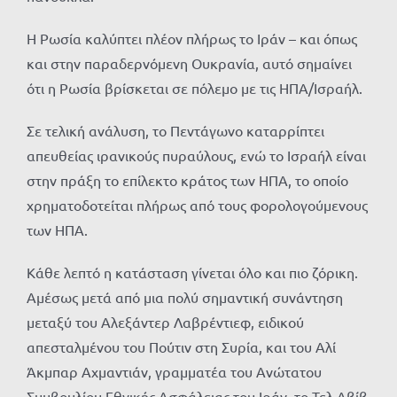
Η Ρωσία καλύπτει πλέον πλήρως το Ιράν – και όπως
και στην παραδερνόμενη Ουκρανία, αυτό σημαίνει
ότι η Ρωσία βρίσκεται σε πόλεμο με τις ΗΠΑ/Ισραήλ.
Σε τελική ανάλυση, το Πεντάγωνο καταρρίπτει
απευθείας ιρανικούς πυραύλους, ενώ το Ισραήλ είναι
στην πράξη το επίλεκτο κράτος των ΗΠΑ, το οποίο
χρηματοδοτείται πλήρως από τους φορολογούμενους
των ΗΠΑ.
Κάθε λεπτό η κατάσταση γίνεται όλο και πιο ζόρικη.
Αμέσως μετά από μια πολύ σημαντική συνάντηση
μεταξύ του Αλεξάντερ Λαβρέντιεφ, ειδικού
απεσταλμένου του Πούτιν στη Συρία, και του Αλί
Άκμπαρ Αχμαντιάν, γραμματέα του Ανώτατου
Συμβουλίου Εθνικής Ασφάλειας του Ιράν, το Τελ Αβίβ