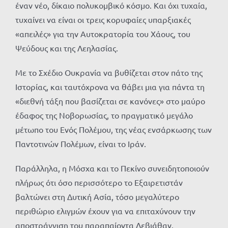
έναν νέο, δίκαιο πολυκομβικό κόσμο. Και όχι τυχαία,
τυχαίνει να είναι οι τρεις κορυφαίες υπαρξιακές
«απειλές» για την Αυτοκρατορία του Χάους, του
Ψεύδους και της Λεηλασίας.
Με το Σχέδιο Ουκρανία να βυθίζεται στον πάτο της
Ιστορίας, και ταυτόχρονα να θάβει μια για πάντα τη
«διεθνή τάξη που βασίζεται σε κανόνες» στο μαύρο
έδαφος της Νοβορωσίας, το πραγματικό μεγάλο
μέτωπο του Ενός Πολέμου, της νέας ενσάρκωσης των
Παντοτινών Πολέμων, είναι το Ιράν.
Παράλληλα, η Μόσχα και το Πεκίνο συνειδητοποιούν
πλήρως ότι όσο περισσότερο το Εξαιρετιστάν
βαλτώνει στη Δυτική Ασία, τόσο μεγαλύτερο
περιθώριο ελιγμών έχουν για να επιταχύνουν την
αποστράγγιση του παραπαίοντα Λεβιάθαν.