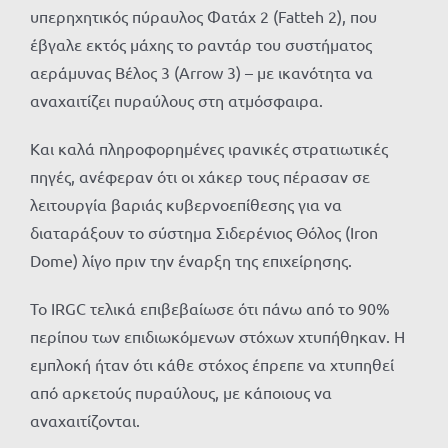
υπερηχητικός πύραυλος Φατάχ 2 (Fatteh 2), που
έβγαλε εκτός μάχης το ραντάρ του συστήματος
αεράμυνας Βέλος 3 (Arrow 3) – με ικανότητα να
αναχαιτίζει πυραύλους στη ατμόσφαιρα.
Και καλά πληροφορημένες ιρανικές στρατιωτικές
πηγές, ανέφεραν ότι οι χάκερ τους πέρασαν σε
λειτουργία βαριάς κυβερνοεπίθεσης για να
διαταράξουν το σύστημα Σιδερένιος Θόλος (Iron
Dome) λίγο πριν την έναρξη της επιχείρησης.
Το IRGC τελικά επιβεβαίωσε ότι πάνω από το 90%
περίπου των επιδιωκόμενων στόχων χτυπήθηκαν. Η
εμπλοκή ήταν ότι κάθε στόχος έπρεπε να χτυπηθεί
από αρκετούς πυραύλους, με κάποιους να
αναχαιτίζονται.