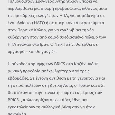
Ταλμουδιστών Σιων-νεοσυντηρητικών μπορεί να
περιλαμβάνει μια αισχρή προβοκάτσια, πιθανώς μετά
τις προεδρικές εκλογές των ΗΠΑ, για παράδειγμα σε
ένα πλοίο του ΝΑΤΟ ή σε αμερικανικά στρατεύματα
στον Περσικό Κόλπο, για να εγκλωβίσει τη νέα
κυβέρνηση στον από καιρό σχεδιασμένο πόλεμο των
ΗΠΑ ενάντια στο Ιράν. Ο Ντικ Τσέινι θα έρθει σε
οργασμό – και θα γαυγίζει.
Η σύνοδος κορυφής των BRICS στο Καζάν υπό τη
ρωσική προεδρία απέχει λιγότερο από τρεις
εβδομάδες. Σε έντονη αντίθεση με τη γενοκτονία και
τη σειρά πολέμων στη Δυτική Ασία, ο Πούτιν και ο Σι
θα στέκονται στην –ανοιχτή– πόρτα εκ μέρους των
BRICS+, καλωσορίζοντας δεκάδες έθνη που
εγκαταλείπουν τη συλλογική Δύση σαν να ήταν
πανούκλα.