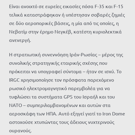
Είναι ανοιχτό σε ευρείες εικασίες πόσα F-35 και F-15
τελικά καταστράφηκαν ή υπέστησαν σοβαρές ζημιές
σε δύο αεροπορικές βάσεις, η μία από τις οποίες, η
Νεβατίμ στην έρημο Νεγκέβ, κατέστη κυριολεκτικά
ανενεργή.
Η στρατιωτική συνεννόηση Ιράν-Ρωσίας – μέρος της
συνολικής στρατηγικής εταιρικής σχέσης που
πρόκειται να υπογραφεί σύντομα – ήταν σε ισχύ. Το
IRGC χρησιμοποίησε τον πρόσφατα παρεχόμενο
ρωσικό ηλεκτρομαγνητικό παρεμβολέα για να
τυφλώσει τα συστήματα GPS του Ισραήλ και του
ΝΑΤΟ – συμπεριλαμβανομένων και αυτών στα
αεροσκάφη των ΗΠΑ. Αυτό εξηγεί γιατί το Iron Dome
αστοχούσε χτυπώντας τους άδειους νυχτερινούς
ουρανούς.