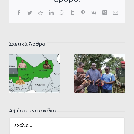
Facebook
Twitter
Reddit
LinkedIn
WhatsApp
Tumblr
Pinterest
Vk
Xing
Email
Σχετικά Άρθρα
Αφήστε ένα σχόλιο
Σχόλιο