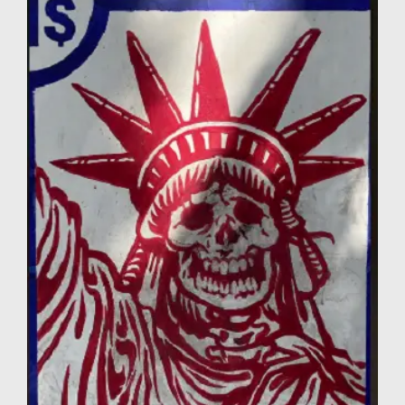
Προβολή
μεγαλύτερης
εικόνας