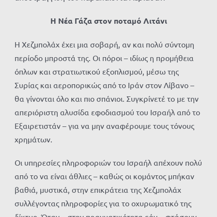
Η Νέα Γάζα στον ποταμό Λιτάνι
Η Χεζμπολάχ έχει μια σοβαρή, αν και πολύ σύντομη
περίοδο μπροστά της. Οι πόροι – ιδίως η προμήθεια
όπλων και στρατιωτικού εξοπλισμού, μέσω της
Συρίας και αεροπορικώς από το Ιράν στον Λίβανο –
θα γίνονται όλο και πιο σπάνιοι. Συγκρίνετέ το με την
απεριόριστη αλυσίδα εφοδιασμού του Ισραήλ από το
Εξαιρετιστάν – για να μην αναφέρουμε τους τόνους
χρημάτων.
Οι υπηρεσίες πληροφοριών του Ισραήλ απέχουν πολύ
από το να είναι άθλιες – καθώς οι κομάντος μπήκαν
βαθιά, μυστικά, στην επικράτεια της Χεζμπολάχ
συλλέγοντας πληροφορίες για το οχυρωματικό της
δίκτυο. Όταν – στην πραγματικότητα εάν – φτάσουν