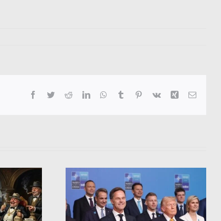
Facebook
Twitter
Reddit
LinkedIn
WhatsApp
Tumblr
Pinterest
Vk
Xing
Email