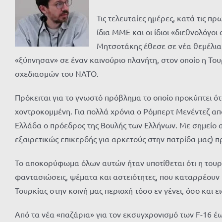
Τις τελευταίες ημέρες, κατά τις π
ίδια ΜΜΕ και οι ίδιοι «διεθνολόγο
Μητσοτάκης έθεσε σε νέα θεμέλια τι
«ξύπνησαν» σε έναν καινούριο πλανήτη, στον οποίο η Του
σχεδιασμών του ΝΑΤΟ.
Πρόκειται για το γνωστό πρόβλημα το οποίο προκύπτει ότ
χοντροκομμένη. Για πολλά χρόνια ο Ρόμπερτ Μενέντεζ απ
Ελλάδα ο πρόεδρος της Βουλής των Ελλήνων. Με σημείο αν
εξαιρετικώς επικερδής για αρκετούς στην πατρίδα μας
Το αποκορύφωμα όλων αυτών ήταν υποτίθεται ότι η τουρ
φαντασιώσεις, ψέματα και αστειότητες, που καταρρέουν 
Τουρκίας στην κοινή μας περιοχή τόσο εν γένει, όσο και 
Από τα νέα «παζάρια» για τον εκσυγχρονισμό των F-16 έως