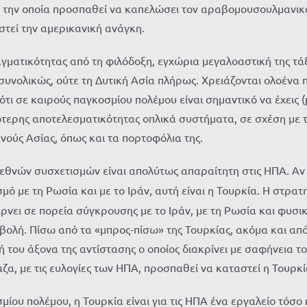
ε την οποία προσπαθεί να καπελώσει τον αραβομουσουλμανικό
ιστεί την αμερικανική ανάγκη.
γματικότητας από τη φιλόδοξη, εγχώρια μεγαλοαστική της τά
συνολικώς, ούτε τη Δυτική Ασία πλήρως. Χρειάζονται ολοένα 
 ότι σε καιρούς παγκοσμίου πολέμου είναι σημαντικό να έχεις
τερης αποτελεσματικότητας οπλικά συστήματα, σε σχέση με τις
ανούς Ασίας, όπως και τα πορτοφόλια της.
 διεθνών συσχετισμών είναι απολύτως απαραίτητη στις ΗΠΑ.
μό με τη Ρωσία και με το Ιράν, αυτή είναι η Τουρκία. Η στρα
ει σε πορεία σύγκρουσης με το Ιράν, με τη Ρωσία και φυσικά
σβολή. Πίσω από τα «μπρος-πίσω» της Τουρκίας, ακόμα και από
ή του άξονα της αντίστασης ο οποίος διακρίνει με σαφήνεια τ
ζα, με τις ευλογίες των ΗΠΑ, προσπαθεί να καταστεί η Τουρκί
μίου πολέμου, η Τουρκία είναι για τις ΗΠΑ ένα εργαλείο τόσο