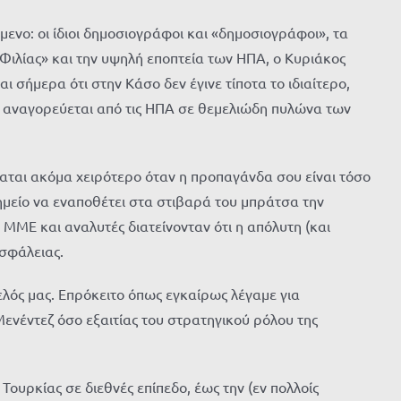
μενο: οι ίδιοι δημοσιογράφοι και «δημοσιογράφοι», τα
η Φιλίας» και την υψηλή εποπτεία των ΗΠΑ, ο Κυριάκος
ι σήμερα ότι στην Κάσο δεν έγινε τίποτα το ιδιαίτερο,
αι αναγορεύεται από τις ΗΠΑ σε θεμελιώδη πυλώνα των
σταται ακόμα χειρότερο όταν η προπαγάνδα σου είναι τόσο
μείο να εναποθέτει στα στιβαρά του μπράτσα την
ΜΜΕ και αναλυτές διατείνονταν ότι η απόλυτη (και
σφάλειας.
ός μας. Επρόκειτο όπως εγκαίρως λέγαμε για
ενέντεζ όσο εξαιτίας του στρατηγικού ρόλου της
Τουρκίας σε διεθνές επίπεδο, έως την (εν πολλοίς