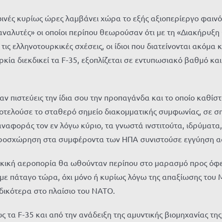
ρωινές κυρίως ώρες λαμβάνει χώρα το εξής αξιοπερίεργο φαινό
ι αναλυτές» οι οποίοι περίπου θεωρούσαν ότι με τη «Διακήρυξ
ς ελληνοτουρκικές σχέσεις, οι ίδιοι που διατείνονται ακόμα κα
ρκία διεκδικεί τα F-35, εξοπλίζεται σε εντυπωσιακό βαθμό κ
αν πιστεύεις την ίδια σου την προπαγάνδα και το οποίο καθί
οτελούσε το σταθερό σημείο διακομματικής συμφωνίας, σε ση
αφοράς τον εν λόγω κύριο, τα γνωστά ινστιτούτα, ιδρύματα, 
) προσχώρηση στα συμφέροντα των ΗΠΑ συνιστούσε εγγύηση α
κική αεροπορία θα ωθούνταν περίπου στο μαρασμό προς όφελ
με πάταγο τώρα, όχι μόνο ή κυρίως λόγω της απαξίωσης του Μ
ειδικότερα στο πλαίσιο του ΝΑΤΟ.
 τα F-35 και από την ανάδειξη της αμυντικής βιομηχανίας της 