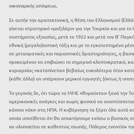
οικονομικής απόψεως.
Σε αυτήν την αρχιτεκτονική, η θέση του Ελληνισμού (Ελλ
γίνεται στρατηγικό «μαξιλάρι» για την Τουρκία και για τ
συστήματος εξουσίας, μετά το 1922 και μετά τον Β’ Παγκ
εθνική (μεγαλο)αστική τάξη και με το εγκατεστημένο μέ
σε μεταπρατικές και παρασιτικές δραστηριότητες, η βασι
προκειμένου να επιβιώνει το σημερινό κλεπτοκρατικό, κ
κυριαρχίας «καταπίνεται» βεβαίως ευκολότερα όταν κατευθ
(κάθε άλλο) αν υπάρχουν μερικοί εγγυητές (όντως ή υποτ
Το γεγονός δε, ότι τώρα τα ΜΜΕ «θυμούνται» ξανά την Το
αμερικανικές ανάγκες και χωρίς φυσικά να αναπτύσσεται
κάποιο «όχι» στις ΗΠΑ. Η κυβέρνηση τα ξέρει όλα αυτά κ
οποία υποτίθεται ότι θα αποκτήσουμε ενόσω ο βασικός σ
να υλοποιείται σε καθεστώς σιωπής. Πόλεμος εναντίον τη