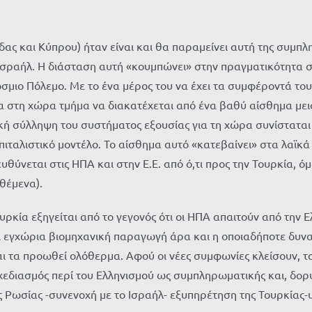
άδας και Κύπρου) ήταν είναι και θα παραμείνει αυτή της συμπ
ο Ισραήλ. Η διάσταση αυτή «κουμπώνει» στην πραγματικότητα σ
όσμιο Πόλεμο. Με το ένα μέρος του να έχει τα συμφέροντά του
σα στη χώρα τμήμα να διακατέχεται από ένα βαθύ αίσθημα μει
κή σύλληψη του συστήματος εξουσίας για τη χώρα συνίσταται 
απιταλιστικό μοντέλο. Το αίσθημα αυτό «κατεβαίνει» στα λα
ύνεται στις ΗΠΑ και στην Ε.Ε. από ό,τι προς την Τουρκία, όμ
ιθέμενα).
υρκία εξηγείται από το γεγονός ότι οι ΗΠΑ απαιτούν από την
 εγχώρια βιομηχανική παραγωγή άρα και η οποιαδήποτε δυνατ
αι τα προωθεί ολόθερμα. Αφού οι νέες συμφωνίες κλείσουν, 
χεδιασμός περί του Ελληνισμού ως συμπληρωματικής και, δορ
ς Ρωσίας -συνενοχή με το Ισραήλ- εξυπηρέτηση της Τουρκίας-υ