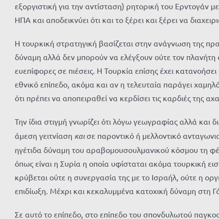
εξοργιστική για την αντίσταση) ρητορική του Ερντογάν μ
ΗΠΑ και αποδεικνύει ότι και το ξέρει και ξέρει να διαχειρ
Η τουρκική στρατηγική βασίζεται στην ανάγνωση της πρα
δύναμη αλλά δεν μπορούν να ελέγξουν ούτε τον πλανήτη 
ευεπίφορες σε πιέσεις. Η Τουρκία επίσης έχει κατανοήσει
εθνικό επίπεδο, ακόμα και αν η τελευταία παράγει χαμηλό
ότι πρέπει να αποπειραθεί να κερδίσει τις καρδιές της αχ
Την ίδια στιγμή γνωρίζει ότι λόγω γεωγραφίας αλλά και
άμεση γειτνίαση
και
σε παροντικό ή μελλοντικό ανταγωνισ
ηγέτιδα δύναμη του αραβομουσουλμανικού κόσμου τη φέρν
όπως είναι η Συρία η οποία υφίσταται ακόμα τουρκική ει
κρύβεται ούτε η συνεργασία της με το Ισραήλ, ούτε η οργ
επιδίωξη. Μέχρι και κεκαλυμμένα κατοχική δύναμη στη Γά
Σε αυτό το επίπεδο, στο επίπεδο του σπονδυλωτού παγκοσ