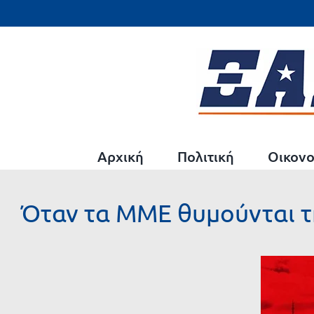
Μετάβαση
στο
περιεχόμενο
Αρχική
Πολιτική
Οικονο
Όταν τα ΜΜΕ θυμούνται 
Προβολή
μεγαλύτερης
εικόνας