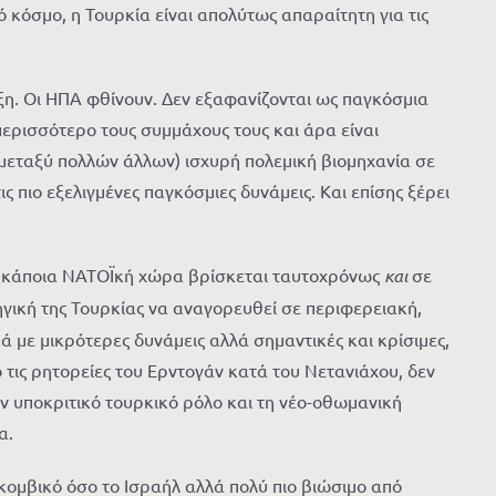
 κόσμο, η Τουρκία είναι απολύτως απαραίτητη για τις
ξη. Οι ΗΠΑ φθίνουν. Δεν εξαφανίζονται ως παγκόσμια
περισσότερο τους συμμάχους τους και άρα είναι
 (μεταξύ πολλών άλλων) ισχυρή πολεμική βιομηχανία σε
 πιο εξελιγμένες παγκόσμιες δυνάμεις. Και επίσης ξέρει
 Αν κάποια ΝΑΤΟΪκή χώρα βρίσκεται ταυτοχρόνως
και
σε
τηγική της Τουρκίας να αναγορευθεί σε περιφερειακή,
 με μικρότερες δυνάμεις αλλά σημαντικές και κρίσιμες,
 τις ρητορείες του Ερντογάν κατά του Νετανιάχου, δεν
ον υποκριτικό τουρκικό ρόλο και τη νέο-οθωμανική
α.
 κομβικό όσο το Ισραήλ αλλά πολύ πιο βιώσιμο από