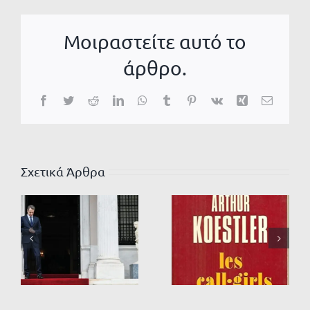
Μοιραστείτε αυτό το
άρθρο.
Facebook
Twitter
Reddit
LinkedIn
WhatsApp
Tumblr
Pinterest
Vk
Xing
Email
Σχετικά Άρθρα