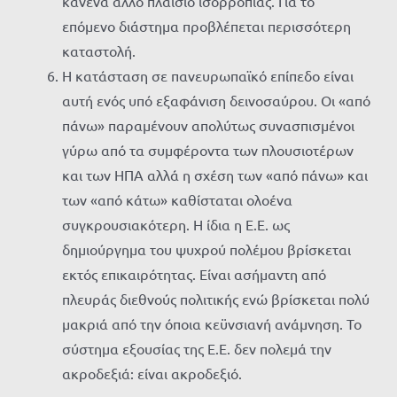
κανένα άλλο πλαίσιο ισορροπίας. Για το
επόμενο διάστημα προβλέπεται περισσότερη
καταστολή.
Η κατάσταση σε πανευρωπαϊκό επίπεδο είναι
αυτή ενός υπό εξαφάνιση δεινοσαύρου. Οι «από
πάνω» παραμένουν απολύτως συνασπισμένοι
γύρω από τα συμφέροντα των πλουσιοτέρων
και των ΗΠΑ αλλά η σχέση των «από πάνω» και
των «από κάτω» καθίσταται ολοένα
συγκρουσιακότερη. Η ίδια η Ε.Ε. ως
δημιούργημα του ψυχρού πολέμου βρίσκεται
εκτός επικαιρότητας. Είναι ασήμαντη από
πλευράς διεθνούς πολιτικής ενώ βρίσκεται πολύ
μακριά από την όποια κεϋνσιανή ανάμνηση. Το
σύστημα εξουσίας της Ε.Ε. δεν πολεμά την
ακροδεξιά: είναι ακροδεξιό.