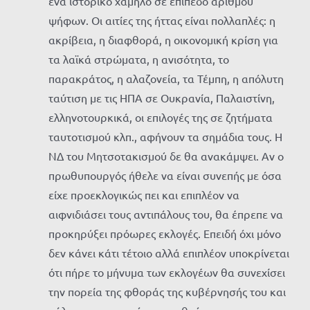
ένα ιστορικό χαμηλό σε επίπεδο αριθμού
ψήφων. Οι αιτίες της ήττας είναι πολλαπλές: η
ακρίβεια, η διαφθορά, η οικονομική κρίση για
τα λαϊκά στρώματα, η ανισότητα, το
παρακράτος, η αλαζονεία, τα Τέμπη, η απόλυτη
ταύτιση με τις ΗΠΑ σε Ουκρανία, Παλαιστίνη,
ελληνοτουρκικά, οι επιλογές της σε ζητήματα
ταυτοτισμού κλπ., αφήνουν τα σημάδια τους. Η
ΝΔ του Μητσοτακισμού δε θα ανακάμψει. Αν ο
πρωθυπουργός ήθελε να είναι συνεπής με όσα
είχε προεκλογικώς πει και επιπλέον να
αιφνιδιάσει τους αντιπάλους του, θα έπρεπε να
προκηρύξει πρόωρες εκλογές. Επειδή όχι μόνο
δεν κάνει κάτι τέτοιο αλλά επιπλέον υποκρίνεται
ότι πήρε το μήνυμα των εκλογέων θα συνεχίσει
την πορεία της φθοράς της κυβέρνησής του και