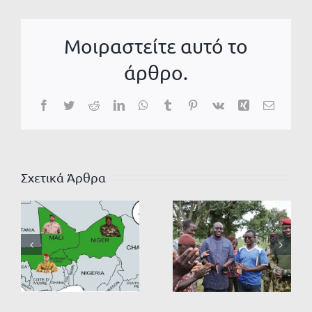
Μοιραστείτε αυτό το
άρθρο.
Facebook
Twitter
Reddit
LinkedIn
WhatsApp
Tumblr
Pinterest
Vk
Xing
Email
Σχετικά Άρθρα