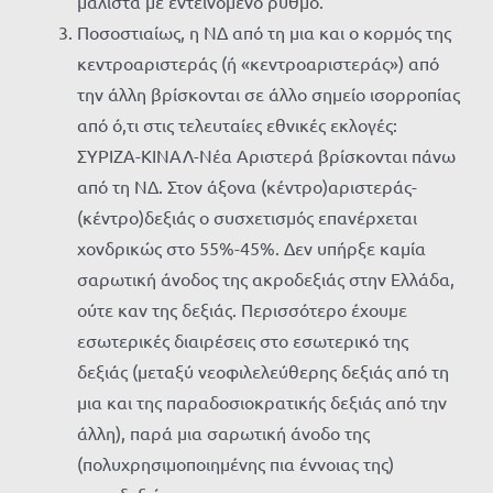
μάλιστα με εντεινόμενο ρυθμό.
Ποσοστιαίως, η ΝΔ από τη μια και ο κορμός της
κεντροαριστεράς (ή «κεντροαριστεράς») από
την άλλη βρίσκονται σε άλλο σημείο ισορροπίας
από ό,τι στις τελευταίες εθνικές εκλογές:
ΣΥΡΙΖΑ-ΚΙΝΑΛ-Νέα Αριστερά βρίσκονται πάνω
από τη ΝΔ. Στον άξονα (κέντρο)αριστεράς-
(κέντρο)δεξιάς ο συσχετισμός επανέρχεται
χονδρικώς στο 55%-45%. Δεν υπήρξε καμία
σαρωτική άνοδος της ακροδεξιάς στην Ελλάδα,
ούτε καν της δεξιάς. Περισσότερο έχουμε
εσωτερικές διαιρέσεις στο εσωτερικό της
δεξιάς (μεταξύ νεοφιλελεύθερης δεξιάς από τη
μια και της παραδοσιοκρατικής δεξιάς από την
άλλη), παρά μια σαρωτική άνοδο της
(πολυχρησιμοποιημένης πια έννοιας της)