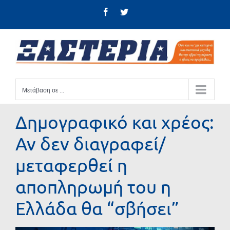
Μετάβαση
Facebook
Twitter
στο
περιεχόμενο
Μετάβαση σε ...
Δημογραφικό και χρέος:
Αν δεν διαγραφεί/
μεταφερθεί η
αποπληρωμή του η
Ελλάδα θα “σβήσει”