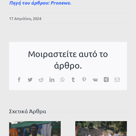
Πηγή του άρθρου:
Pronews
.
17 Απριλίου, 2024
Μοιραστείτε αυτό το
άρθρο.
Facebook
Twitter
Reddit
LinkedIn
WhatsApp
Tumblr
Pinterest
Vk
Xing
Email
Σχετικά Άρθρα