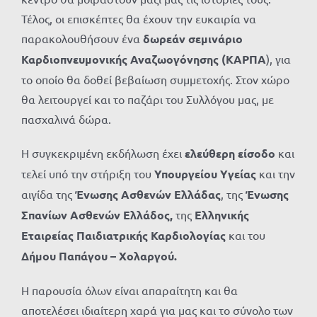
Τέλος, οι επισκέπτες θα έχουν την ευκαιρία να
παρακολουθήσουν ένα
δωρεάν σεμινάριο
Καρδιοπνευμονικής Αναζωογόνησης (ΚΑΡΠΑ
), για
το οποίο θα δοθεί βεβαίωση συμμετοχής. Στον χώρο
θα λειτουργεί και το παζάρι του Συλλόγου μας, με
πασχαλινά δώρα.
Η συγκεκριμένη εκδήλωση έχει
ελεύθερη είσοδο
και
τελεί υπό την στήριξη του
Υπουργείου Υγείας
και την
αιγίδα της
Ένωσης Ασθενών Ελλάδας
, της
Ένωσης
Σπανίων Ασθενών Ελλάδος,
της
Ελληνικής
Εταιρείας Παιδιατρικής Καρδιολογίας
και του
Δήμου Παπάγου – Χολαργού.
Η παρουσία όλων είναι απαραίτητη και θα
αποτελέσει ιδιαίτερη χαρά για μας και το σύνολο των