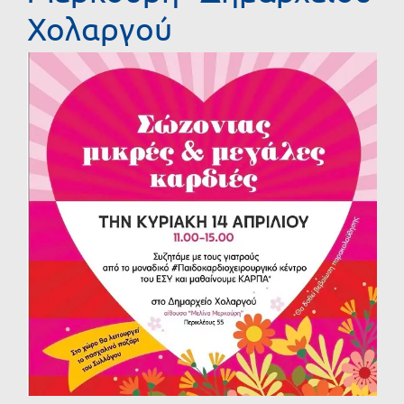
Χολαργού
Προβολή
μεγαλύτερης
εικόνας