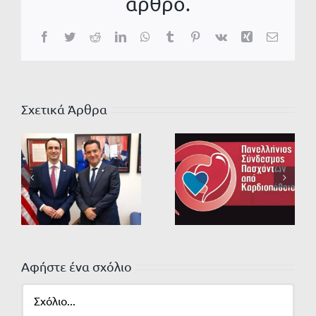
άρθρο.
Facebook
Twitter
Reddit
LinkedIn
WhatsApp
Tumblr
Pinterest
Vk
Xing
Email
Σχετικά Άρθρα
Αφήστε ένα σχόλιο
Σχόλιο