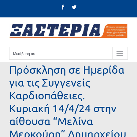
Μετάβαση
Facebook
Twitter
στο
περιεχόμενο
Μετάβαση σε ...
Πρόσκληση σε Ημερίδα
για τις Συγγενείς
Καρδιοπάθειες.
Κυριακή 14/4/24 στην
αίθουσα “Μελίνα
Μερκούρη” Δημαρχείου