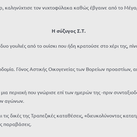
ρ, καληνύχτισε τον νυχτοφύλακα καθώς έβγαινε από το Μέγα
Η σύζυγος Σ.Τ.
 δυο γουλιές από το ουίσκι που ήδη κρατούσε στο χέρι της, π
εοδομία. Γόνος Αστικής Οικογενείας των Βορείων προαστίων, α
 μια περιοχή που γνώρισε επί των ημερών της -πριν συνταξιο
ών αγώνων.
ις δικές της Τραπεζικές καταθέσεις, «διευκολύνοντας κατατ
ές παραβάσεις.