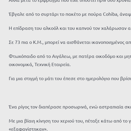
Έβγαλε από το συρτάρι το πακέτο με πούρα Cohiba, άναψε
Η επίδραση του αλκοόλ και του καπνού τον χαλάρωσαν 
Σε 73 πια ο Κ.Μ., μπορεί να αισθάνεται ικανοποιημένος απ
Φτωχόπαιδο από το Αιγάλεω, με πατέρα οικοδόμο και μητ
οικονομικά, Τεχνική Εταιρεία.
Για μια στιγμή το μάτι του έπεσε στο ημερολόγιο που βρ
Ένα ρίγος τον διαπέρασε προσωρινά, ενώ αστραπιαία σκ
Με μια βίαιη κίνηση του χεριού του, πέταξε κάτω από το 
«εξαφανίστηκαν».