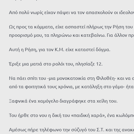
Από πολύ νωρίς είχαν πάψει να τον απασχολούν οι ιδεολογ
Ως προς τα κόμματα, είχε ασπαστεί πλήρως την Ρήση του
προορισμό μου, τα πληρώνω και κατεβαίνω. Για άλλον πρ
Αυτή η Ρήση, για τον Κ.Μ. είχε καταστεί δόγμα.
Έριξε μια ματιά στο ρολόι του, πλησίαζε 12.
Να πάει σπίτι του -μια μονοκατοικία στη Φιλοθέη- και ν
από τα φοιτητικά τους χρόνια, με κατάληξη στο γάμο- ήτ
Ξαφνικά ένα χαμόγελο διαγράφηκε στα χείλη του.
Του ήρθε στο νου η δική του «παιδική χαρά», ένα κωλόμ
Αμέσως πήρε τηλέφωνο την σύζυγό του Σ.Τ. και της ανακ