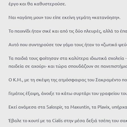
έργο και θα καθυστερούσε.
Ναι «αγάπη μου» του είπε εκείνη γεμάτη «κατανόηση».
Το παιχνίδι ήταν σικέ και από τις δύο πλευρές, αλλά το έ
Αυτό που συντηρούσε τον γάμο τους ήταν το «ζωτικό ψεύ
Τα παιδιά τους φοίτησαν στα καλύτερα ιδιωτικά σχολεία -
παιδεία σε αχούρι- και τώρα σπουδάζουν σε πανεπιστήμι
Ο Κ.Μ., με τη σκέψη της ατμόσφαιρας του Σακραμέντο που 
Γεμάτος έξαψη, άνοιξε το κάτω συρτάρι του γραφείου του
Εκεί ανάμεσα στα Salospir, τα Maxuntin, τα Plavix, υπήρχαν
Έβαλε το κουτί με τα Cialis στην μέσα δεξιά τσέπη του 