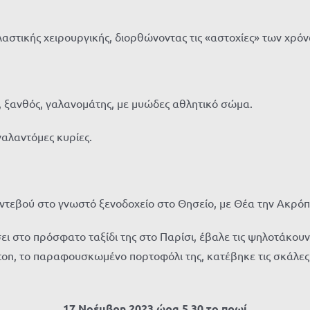
λαστικής χειρουργικής, διορθώνοντας τις «αστοχίες» των χρό
, ξανθός, γαλανομάτης, με μυώδες αθλητικό σώμα.
γαλαντόμες κυρίες.
αντεβού στο γνωστό ξενοδοχείο στο Θησείο, με Θέα την Ακρόπ
ει στο πρόσφατο ταξίδι της στο Παρίσι, έβαλε τις ψηλοτάκου
itton, το παραφουσκωμένο πορτοφόλι της, κατέβηκε τις σκάλες
17 Νοέμβρη 2023 ώρα 5.30 το πρωί