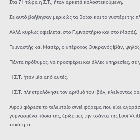
Στα 71 τώρα η Σ.Τ., ήταν αρκετά καλοστεκούμενη.
Σε αυτό βοήθησαν μερικώς τα Botox και το νυστέρι της π
Αλλά κυρίως οφείλεται στο Γυμναστήριο και στο Μασάζ.
Γυμναστής και Μασέρ, ο υπέροχος Ουκρανός Ιβάν, ψηλός
Πάντα πρόθυμος, να προσφέρει και άλλες υπηρεσίες, σε 
Η Σ.Τ. ήταν μία από αυτές.
Η Σ.Τ. πληκτρολόγησε τον αριθμό του Ιβάν, κλείνοντας ρ
Αφού φόρεσε το τελευταίο σινιέ φόρεμα που είχε αγοράσ
γυμνασμένα πόδια της, έριξε μες την τσάντα της Loui Vu
ταχύτητα.