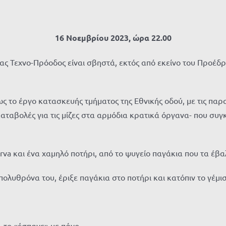
16 Νοεμβρίου 2023, ώρα 22.00
ας Τεχνο-Πρόοδος είναι σβηστά, εκτός από εκείνο του Προέδ
το έργο κατασκευής τμήματος της Εθνικής οδού, με τις παρακ
καταβολές για τις μίζες στα αρμόδια κρατικά όργανα- που συ
rva και ένα χαμηλό ποτήρι, από το ψυγείο παγάκια που τα έβ
λυθρόνα του, έριξε παγάκια στο ποτήρι και κατόπιν το γέμισ
, το «έσπαγε» με πάγο.