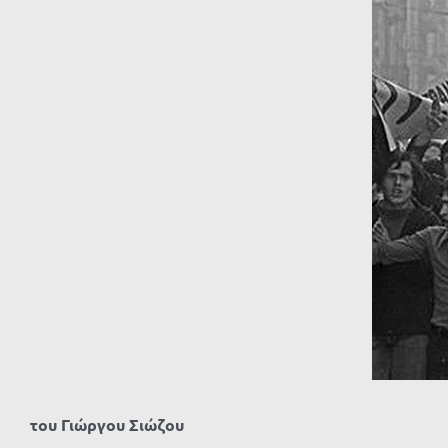
μεγαλύτερης
εικόνας
του Γιώργου Σιώζου