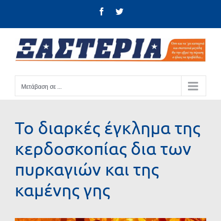
Μετάβαση
Facebook
Twitter
στο
περιεχόμενο
Μετάβαση σε ...
Το διαρκές έγκλημα της
κερδοσκοπίας δια των
πυρκαγιών και της
καμένης γης