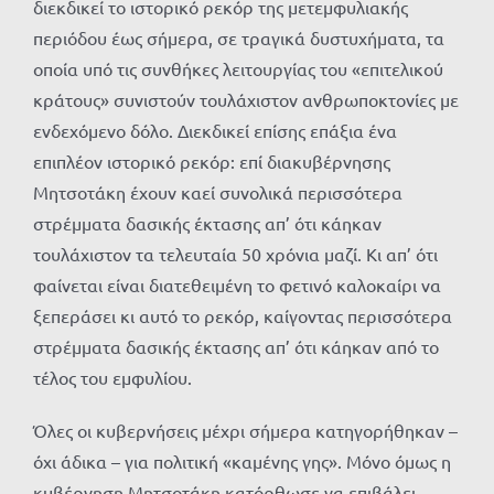
διεκδικεί το ιστορικό ρεκόρ της μετεμφυλιακής
περιόδου έως σήμερα, σε τραγικά δυστυχήματα, τα
οποία υπό τις συνθήκες λειτουργίας του «επιτελικού
κράτους» συνιστούν τουλάχιστον ανθρωποκτονίες με
ενδεχόμενο δόλο. Διεκδικεί επίσης επάξια ένα
επιπλέον ιστορικό ρεκόρ: επί διακυβέρνησης
Μητσοτάκη έχουν καεί συνολικά περισσότερα
στρέμματα δασικής έκτασης απ’ ότι κάηκαν
τουλάχιστον τα τελευταία 50 χρόνια μαζί. Κι απ’ ότι
φαίνεται είναι διατεθειμένη το φετινό καλοκαίρι να
ξεπεράσει κι αυτό το ρεκόρ, καίγοντας περισσότερα
στρέμματα δασικής έκτασης απ’ ότι κάηκαν από το
τέλος του εμφυλίου.
Όλες οι κυβερνήσεις μέχρι σήμερα κατηγορήθηκαν –
όχι άδικα – για πολιτική «καμένης γης». Μόνο όμως η
κυβέρνηση Μητσοτάκη κατόρθωσε να επιβάλει