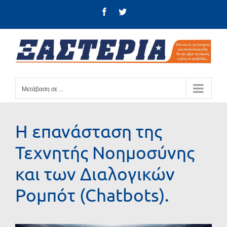
Μετάβαση
Facebook
Twitter
στο
περιεχόμενο
Μετάβαση σε ...
Η επανάσταση της
Τεχνητής Νοημοσύνης
και των Διαλογικών
Ρομπότ (Chatbots).