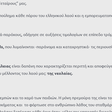
εταίρους” μας.
ξεπούλημα κάθε πόρου του ελληνικού λαού και η εμπορευματοπ
ά-παρόχους, οδήγησε σε αυξήσεις τιμολογίων σε επίπεδο τρό
ds
,
που λυμαίνονται -παράνομα και καταχρηστικά- τις περιουσί
άλειας
είναι δαπάνη που χαρακτηρίζεται περιττή και αποφεύγ
υ μέλλοντος του λαού μας:
τη
ς νεολαίας.
πών και το χαμό των παιδιών. Η μόνη πρεμούρα της είναι το 
υστυχήματος και το φόρτωσε στο ανθρώπινο λάθος του σταθμάρ
 θράσος ξεπέρασε κάθε όριο όταν, μέλος της επιτροπής διερεύ