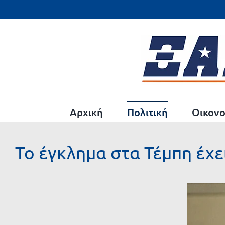
Μετάβαση
στο
περιεχόμενο
Αρχική
Πολιτική
Οικονο
Το έγκλημα στα Τέμπη έχ
Προβολή
μεγαλύτερης
εικόνας