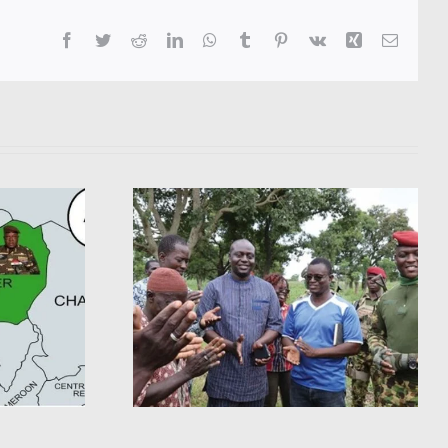
Facebook
Twitter
Reddit
LinkedIn
WhatsApp
Tumblr
Pinterest
Vk
Xing
Email