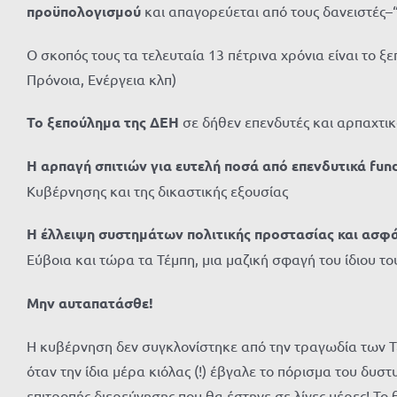
προϋπολογισμού
και απαγορεύεται από τους δανειστές–“
Ο σκοπός τους τα τελευταία 13 πέτρινα χρόνια είναι το 
Πρόνοια, Ενέργεια κλπ)
Το ξεπούλημα της ΔΕΗ
σε δήθεν επενδυτές και αρπαχτικ
Η αρπαγή σπιτιών για ευτελή ποσά από επενδυτικά
fun
Κυβέρνησης και της δικαστικής εξουσίας
Η έλλειψη συστημάτων πολιτικής προστασίας και ασφ
Εύβοια και τώρα τα Τέμπη, μια μαζική σφαγή του ίδιου το
Μην αυταπατάσθε!
Η κυβέρνηση δεν συγκλονίστηκε από την τραγωδία των Τεμ
όταν την ίδια μέρα κιόλας (!) έβγαλε το πόρισμα του δ
επιτροπής διερεύνησης που θα έστηνε σε λίγες μέρες! Το