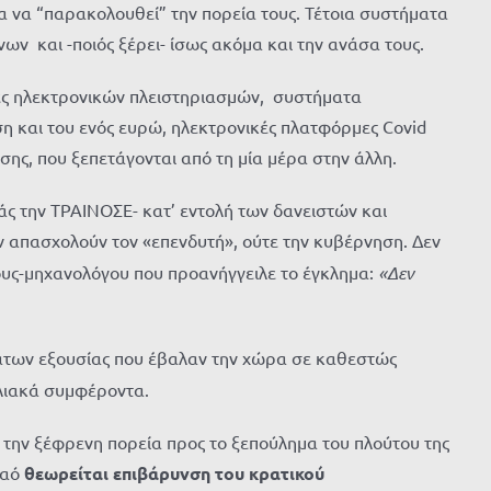
α να “παρακολουθεί” την πορεία τους. Τέτοια συστήματα
ν και -ποιός ξέρει- ίσως ακόμα και την ανάσα τους.
μες ηλεκτρονικών πλειστηριασμών, συστήματα
 και του ενός ευρώ, ηλεκτρονικές πλατφόρμες Covid
ης, που ξεπετάγονται από τη μία μέρα στην άλλη.
άς την ΤΡΑΙΝΟΣΕ- κατ’ εντολή των δανειστών και
 απασχολούν τον «επενδυτή», ούτε την κυβέρνηση. Δεν
ους-μηχανολόγου που προανήγγειλε το έγκλημα:
«Δεν
μάτων εξουσίας που έβαλαν την χώρα σε καθεστώς
ωλιακά συμφέροντα.
ε την ξέφρενη πορεία προς το ξεπούλημα του πλούτου της
λαό
θεωρείται επιβάρυνση του κρατικού