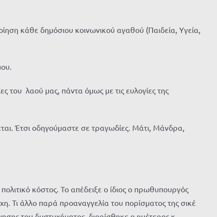
οίηση κάθε δημόσιου κοινωνικού αγαθού (Παιδεία, Υγεία,
μου.
ες του λαού μας, πάντα όμως με τις ευλογίες της
εται. Έτσι οδηγούμαστε σε τραγωδίες. Μάτι, Μάνδρα,
πολιτικό κόστος. Το απέδειξε ο ίδιος ο πρωθυπουργός
χη. Τι άλλο παρά προαναγγελία του πορίσματος της σικέ
νησης του δυστυχήματος, διορίσθηκε ο ημέτερος κ.