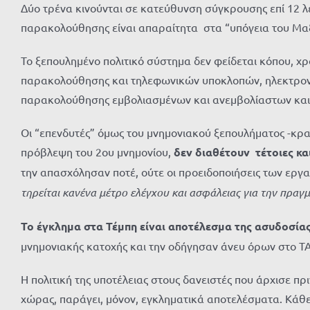
Δύο τρένα κινούνται σε κατεύθυνση σύγκρουσης επί 12 λ
παρακολούθησης είναι απαραίτητα στα “υπόγεια του Μαξί
Το ξεπουλημένο πολιτικό σύστημα δεν φείδεται κόπου, χ
παρακολούθησης και τηλεφωνικών υποκλοπών, ηλεκτρονι
παρακολούθησης εμβολιασμένων και ανεμβολίαστων και κά
Οι “επενδυτές” όμως του μνημονιακού ξεπουλήματος -κρατ
πρόβλεψη του 2ου μνημονίου,
δεν διαθέτουν τέτοιες κα
την απασχόλησαν ποτέ, ούτε οι προειδοποιήσεις των ερ
τηρείται κανένα μέτρο ελέγχου και ασφάλειας για την πρα
Το
έγκλημα στα Τέμπη είναι αποτέλεσμα της ασυδοσία
μνημονιακής κατοχής και την οδήγησαν άνευ όρων στο ΤΑΪ
Η πολιτική της υποτέλειας στους δανειστές που άρχισε π
χώρας, παράγει, μόνον, εγκληματικά αποτελέσματα. Κάθ