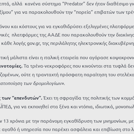
επτά, αλλά κανένα σύστημα “Predator” δεν ήταν διαθέσιμo γι
μου” για να παρακολουθούν την “πορεία” επιβατών των τρένω
ρόνου και κόστους για να εγκαθιδρύσει εξελιγμένες πλατφόρ
κές πλατφόρμες της ΑΑΔΕ που παρακολουθούν την διακίνηση
θε λογής gov.gr, της περιλάλητης ηλεκτρονικής διακυβέρνησ
ική μάλιστα είναι η ιταλική εταιρεία που αγόρασε κοψοχρονι
ινοτομίες.
Τα τρένα-νεκροφόρες που κινούνται στα τυφλά δεν
γαζομένων, ούτε η τρανταχτή πρόσφατη παραίτηση του στελέχ
γματοποίηση των δρομολογίων».
ς των “επενδυτών”.
Έχει τη σφραγίδα της πολιτικής των κομ
ΠΕΔ, για να εκποιηθεί στα ξένα και ντόπια, ιδιωτικά, μονοπ
ριν 13 χρόνια με την παράνομη εγκαθίδρυση των μνημονίων, μ
ε αγαθό ή υπηρεσία που παρέχει ασφάλεια και επιβίωση στο 