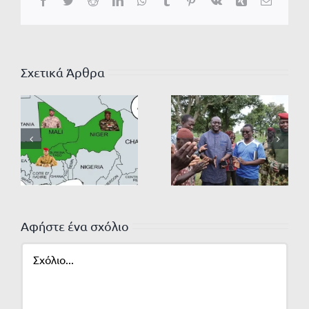
Facebook
Twitter
Reddit
LinkedIn
WhatsApp
Tumblr
Pinterest
Vk
Xing
Email
Σχετικά Άρθρα
Αφήστε ένα σχόλιο
Σχόλιο