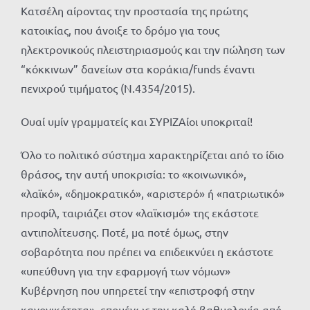
Κατσέλη αίροντας την προστασία της πρώτης
κατοικίας, που άνοιξε το δρόμο για τους
ηλεκτρονικούς πλειστηριασμούς και την πώληση των
“κόκκινων” δανείων στα κοράκια/funds έναντι
πενιχρού τιμήματος (Ν.4354/2015).
Ουαί υμίν γραμματείς και ΣΥΡΙΖΑίοι υποκριταί!
Όλο το πολιτικό σύστημα χαρακτηρίζεται από το ίδιο
θράσος, την αυτή υποκρισία: το «κοινωνικό»,
«λαϊκό», «δημοκρατικό», «αριστερό» ή «πατριωτικό»
προφίλ, ταιριάζει στον «λαϊκισμό» της εκάστοτε
αντιπολίτευσης. Ποτέ, μα ποτέ όμως, στην
σοβαρότητα που πρέπει να επιδεικνύει η εκάστοτε
«υπεύθυνη για την εφαρμογή των νόμων»
Κυβέρνηση που υπηρετεί την «επιστροφή στην
κανονικότητα», επομένως την καλή βαθμολογία από