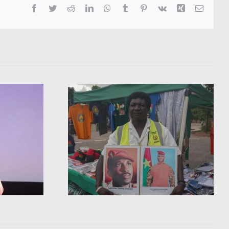
Facebook
Twitter
Reddit
LinkedIn
WhatsApp
Tumblr
Pinterest
Vk
Xing
Email