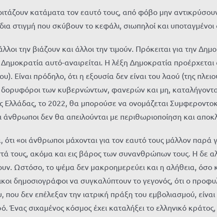
οιτάζουν κατάματα τον εαυτό τους, από φόβο μην αντικρύσου
ίδια στιγμή που σκύβουν το κεφάλι, σιωπηλοί και υποταγμένοι 
άλλοι την βιάζουν και άλλοι την τιμούν. Πρόκειται για την Δημ
ξη Δημοκρατία αυτό-αναιρείται. Η λέξη Δημοκρατία προέρχεται
υ). Είναι πρόδηλο, ότι η εξουσία δεν είναι του λαού (της πλει
ι οι δορυφόροι των κυβερνώντων, φανερών και μη, καταλήγοντας
ης Ελλάδας, το 2022, θα μπορούσε να ονομάζεται Συμφεροντοκρ
ι άνθρωποι δεν θα απειλούνται με περιθωριοποίηση και αποκ
 ότι «οι άνθρωποι μάχονται για τον εαυτό τους μάλλον παρά γι
ά τους, ακόμα και εις βάρος των συνανθρώπων τους. Η δε αλή
ψουν. Ωστόσο, το ψέμα δεν μακροημερεύει και η αλήθεια, όσο
κοι δημοσιογράφοι να συγκαλύπτουν το γεγονός, ότι ο προφυλ
υ, που δεν επέλεξαν την ιατρική πράξη του εμβολιασμού, είνα
ό. Ένας σιχαμένος κόσμος έχει καταλήξει το ελληνικό κράτος