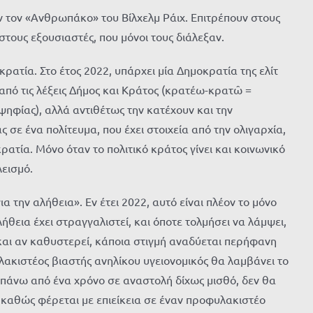
ν τον «Ανθρωπάκο» του Βίλχελμ Ράιχ. Επιτρέπουν στους
στους εξουσιαστές, που μόνοι τους διάλεξαν.
οκρατία. Στο έτος 2022, υπάρχει μία Δημοκρατία της ελίτ
 από τις λέξεις Δήμος και Κράτος (κρατέω-κρατῶ =
οψηφίας), αλλά αντιθέτως την κατέχουν και την
 σε ένα πολίτευμα, που έχει στοιχεία από την ολιγαρχία,
ατία. Μόνο όταν το πολιτικό κράτος γίνει και κοινωνικό
λεισμό.
α την αλήθεια». Εν έτει 2022, αυτό είναι πλέον το μόνο
θεια έχει στραγγαλιστεί, και όποτε τολμήσει να λάμψει,
 και αν καθυστερεί, κάποια στιγμή αναδύεται περήφανη
ακιστέος βιαστής ανηλίκου υγειονομικός θα λαμβάνει το
ι πάνω από ένα χρόνο σε αναστολή δίχως μισθό, δεν θα
, καθώς φέρεται με επιείκεια σε έναν προφυλακιστέο