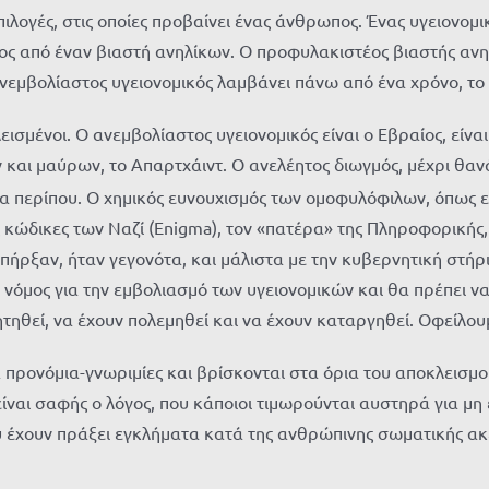
ς επιλογές, στις οποίες προβαίνει ένας άνθρωπος. Ένας υγειον
δυνος από έναν βιαστή ανηλίκων. Ο προφυλακιστέος βιαστής αν
ανεμβολίαστος υγειονομικός λαμβάνει πάνω από ένα χρόνο, το 
ισμένοι. Ο ανεμβολίαστος υγειονομικός είναι ο Εβραίος, είναι
ν και μαύρων, το Απαρτχάιντ. Ο ανελέητος διωγμός, μέχρι θα
 περίπου. Ο χημικός ευνουχισμός των ομοφυλόφιλων, όπως είχ
κώδικες των Ναζί (Enigma), τον «πατέρα» της Πληροφορικής, 
ήρξαν, ήταν γεγονότα, και μάλιστα με την κυβερνητική στήριξ
 νόμος για την εμβολιασμό των υγειονομικών και θα πρέπει να 
θεί, να έχουν πολεμηθεί και να έχουν καταργηθεί. Οφείλουμ
α προνόμια-γνωριμίες και βρίσκονται στα όρια του αποκλεισμο
ίναι σαφής ο λόγος, που κάποιοι τιμωρούνται αυστηρά για μη ε
υ έχουν πράξει εγκλήματα κατά της ανθρώπινης σωματικής ακε