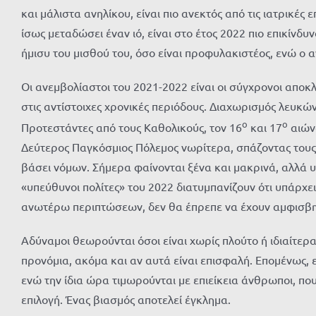
και μάλιστα ανηλίκου, είναι πιο ανεκτός από τις ιατρικέ
ίσως μεταδώσει έναν ιό, είναι στο έτος 2022 πιο επικίν
ήμισυ του μισθού του, όσο είναι προφυλακιστέος, ενώ ο 
Οι ανεμβολίαστοι του 2021-2022 είναι οι σύγχρονοι αποκλε
στις αντίστοιχες χρονικές περιόδους. Διαχωρισμός λευκώ
ο
ο
Προτεστάντες από τους Καθολικούς, τον 16
και 17
αιώνα
Δεύτερος Παγκόσμιος Πόλεμος νωρίτερα, σπάζοντας τους 
βάσει νόμων. Σήμερα φαίνονται ξένα και μακρινά, αλλά υπ
«υπεύθυνοι πολίτες» του 2022 διατυμπανίζουν ότι υπάρχει
ανωτέρω περιπτώσεων, δεν θα έπρεπε να έχουν αμφισβητη
Αδύναμοι θεωρούνται όσοι είναι χωρίς πλούτο ή ιδιαίτερ
προνόμια, ακόμα και αν αυτά είναι επισφαλή. Επομένως, ε
ενώ την ίδια ώρα τιμωρούνται με επιείκεια άνθρωποι, πο
επιλογή. Ένας βιασμός αποτελεί έγκλημα.