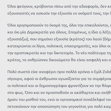
Όλοι φεύγουν, κρύβονται πίσω από την αδιαφορία, δεν κ
εξουσιαστές να ασκούν την εξουσία εν ονόματί τους, την 
Όλοι χρησιμοποιούν το όνομά της, όλοι την επικαλούνται, 
και όχι μία Δημοκρατία για όλους. Επομένως, η ίδια η λέ
εξουσιάζω), που σημαίνει εξουσία (κράτος) του λαού (δήμο
καταχρώνται οι λίγοι, πολιτικοί, επιχειρηματίες, και όλο
την αριστοκρατία και την δικτατορία. Το νέο πολίτευμα τ
κράτος, τα ανθρώπινα δικαιώματα θα είναι ασφαλή και ο
Πολύ σωστά είχε αναφέρει πριν πολλά χρόνια ο Εμίλ Ζολά,
σίγουρο, αφού οι άνθρωποι αγωνίζονται για τα συμφέροντ
οι πολιτικοί και οι δημοσιογράφοι φροντίζουν να την θά
στο φως. Όσο και αν προσπαθούν οι ακάθαρτοι και ανήθι
ήμισυ του μισθού του, ενώ οι υγειονομικοί συνάδελφοί το
πετυχαίνουν την αποσιώπηση του γεγονότος για πολύ καιρ