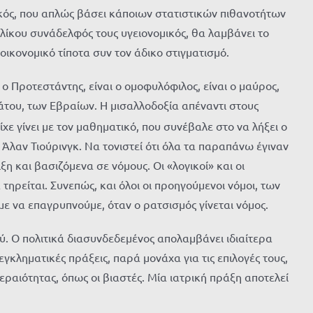
ομικός, που απλώς βάσει κάποιων στατιστικών πιθανοτήτων
ηλίκου συνάδελφός τους υγειονομικός, θα λαμβάνει το
οικονομικό τίποτα συν τον άδικο στιγματισμό.
 ο Προτεστάντης, είναι ο ομοφυλόφιλος, είναι ο μαύρος,
νάτου, των Εβραίων. Η μισαλλοδοξία απέναντι στους
ε γίνει με τον μαθηματικό, που συνέβαλε στο να λήξει ο
Άλαν Τιούρινγκ. Να τονιστεί ότι όλα τα παραπάνω έγιναν
η και βασιζόμενα σε νόμους. Οι «λογικοί» και οι
τηρείται. Συνεπώς, και όλοι οι προηγούμενοι νόμοι, των
ε να επαγρυπνούμε, όταν ο ρατσισμός γίνεται νόμος.
ύ. Ο πολιτικά διασυνδεδεμένος απολαμβάνει ιδιαίτερα
γκληματικές πράξεις, παρά μονάχα για τις επιλογές τους,
ραιότητας, όπως οι βιαστές. Μία ιατρική πράξη αποτελεί