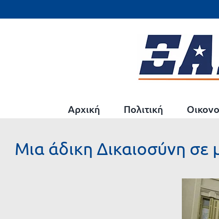
Μετάβαση
στο
περιεχόμενο
Αρχική
Πολιτική
Οικονο
Μια άδικη Δικαιοσύνη σε
Προβολή
μεγαλύτερης
εικόνας