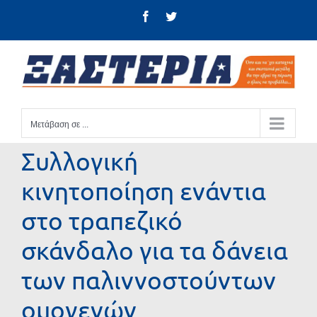
Μετάβαση
Facebook
Twitter
στο
περιεχόμενο
Μετάβαση σε ...
Συλλογική
κινητοποίηση ενάντια
στο τραπεζικό
σκάνδαλο για τα δάνεια
των παλιννοστούντων
ομογενών