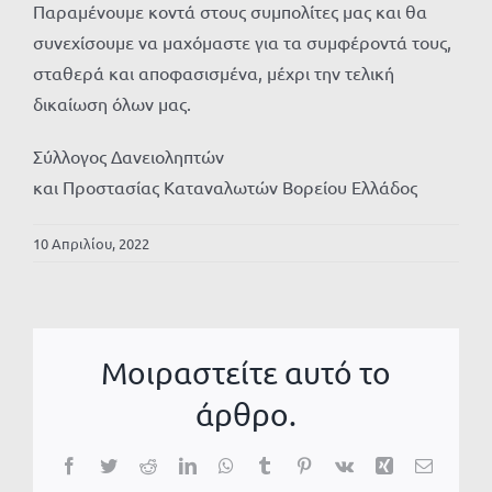
Παραμένουμε κοντά στους συμπολίτες μας και θα
συνεχίσουμε να μαχόμαστε για τα συμφέροντά τους,
σταθερά και αποφασισμένα, μέχρι την τελική
δικαίωση όλων μας.
Σύλλογος Δανειοληπτών
και Προστασίας Καταναλωτών Βορείου Ελλάδος
10 Απριλίου, 2022
Μοιραστείτε αυτό το
άρθρο.
Facebook
Twitter
Reddit
LinkedIn
WhatsApp
Tumblr
Pinterest
Vk
Xing
Email