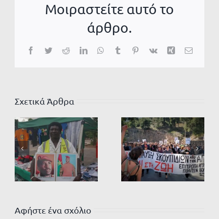
Μοιραστείτε αυτό το
άρθρο.
Facebook
Twitter
Reddit
LinkedIn
WhatsApp
Tumblr
Pinterest
Vk
Xing
Email
Σχετικά Άρθρα
Αφήστε ένα σχόλιο