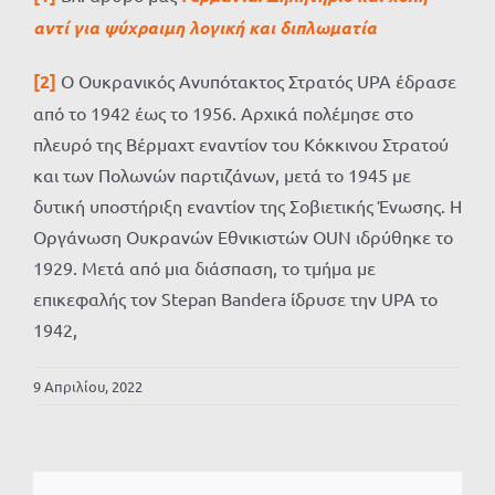
αντί για ψύχραιμη λογική και διπλωματία
[2]
Ο Ουκρανικός Ανυπότακτος Στρατός UPA έδρασε
από το 1942 έως το 1956. Αρχικά πολέμησε στο
πλευρό της Βέρμαχτ εναντίον του Κόκκινου Στρατού
και των Πολωνών παρτιζάνων, μετά το 1945 με
δυτική υποστήριξη εναντίον της Σοβιετικής Ένωσης. Η
Οργάνωση Ουκρανών Εθνικιστών OUN ιδρύθηκε το
1929. Μετά από μια διάσπαση, το τμήμα με
επικεφαλής τον Stepan Bandera ίδρυσε την UPA το
1942,
9 Απριλίου, 2022