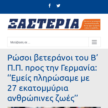
Μετάβαση
Facebook
Twitter
στο
περιεχόμενο
Μετάβαση σε ...
Ρώσοι βετεράνοι του Β’
Π.Π. προς την Γερμανία:
‘‘Εμείς πληρώσαμε με
27 εκατομμύρια
ανθρώπινες ζωές’’