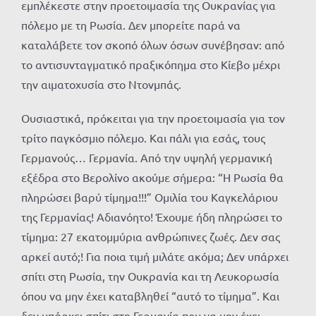
εμπλέκεστε στην προετοιμασία της Ουκρανίας για
πόλεμο με τη Ρωσία. Δεν μπορείτε παρά να
καταλάβετε τον σκοπό όλων όσων συνέβησαν: από
το αντισυνταγματικό πραξικόπημα στο Κίεβο μέχρι
την αιματοχυσία στο Ντονμπάς.
Ουσιαστικά, πρόκειται για την προετοιμασία για τον
τρίτο παγκόσμιο πόλεμο. Και πάλι για εσάς, τους
Γερμανούς… Γερμανία. Από την υψηλή γερμανική
εξέδρα στο Βερολίνο ακούμε σήμερα: “Η Ρωσία θα
πληρώσει βαρύ τίμημα!!!” Ομιλία του Καγκελάριου
της Γερμανίας! Αδιανόητο! Έχουμε ήδη πληρώσει το
τίμημα: 27 εκατομμύρια ανθρώπινες ζωές. Δεν σας
αρκεί αυτό;! Για ποια τιμή μιλάτε ακόμα; Δεν υπάρχει
σπίτι στη Ρωσία, την Ουκρανία και τη Λευκορωσία
όπου να μην έχει καταβληθεί “αυτό το τίμημα”. Και
δεν υπάρχει σπίτι στη Γερμανία που να μην έχει