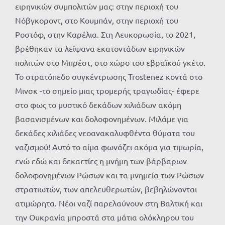
ειρηνικών συμπολιτών μας: στην περιοχή του
Νόβγκοροντ, στο Κουμπάν, στην περιοχή του
Ροστόφ, στην Καρέλια. Στη Λευκορωσία, το 2021,
βρέθηκαν τα λείψανα εκατοντάδων ειρηνικών
πολιτών στο Μπρέστ, στο χώρο του εβραϊκού γκέτο.
Το στρατόπεδο συγκέντρωσης Trostenez κοντά στο
Μινσκ -το σημείο μιας τρομερής τραγωδίας- έφερε
στο φως το μυστικό δεκάδων χιλιάδων ακόμη
βασανισμένων και δολοφονημένων. Μιλάμε για
δεκάδες χιλιάδες νεοανακαλυφθέντα θύματα του
ναζισμού! Αυτό το αίμα φωνάζει ακόμα για τιμωρία,
ενώ εδώ και δεκαετίες η μνήμη των βάρβαρων
δολοφονημένων Ρώσων και τα μνημεία των Ρώσων
στρατιωτών, των απελευθερωτών, βεβηλώνονται
ατιμώρητα. Νέοι ναζί παρελαύνουν στη Βαλτική και
την Ουκρανία μπροστά στα μάτια ολόκληρου του