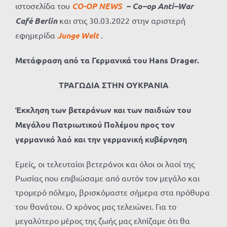
ιστοσελίδα του
CO-OP NEWS
–
Co
–
op
Anti
–
War
Caf
é
Berlin
και στις 30.03.2022 στην αριστερή
εφημερίδα
Junge
Welt
.
Μετάφραση από τα Γερμανικά του
Hans
Drager
.
ΤΡΑΓΩΔΙΑ ΣΤΗΝ ΟΥΚΡΑΝΙΑ
Έκκληση των βετεράνων και των παιδιών του
Μεγάλου Πατριωτικού Πολέμου προς τον
γερμανικό λαό και την γερμανική κυβέρνηση
Εμείς, οι τελευταίοι βετεράνοι και όλοι οι λαοί της
Ρωσίας που επιβιώσαμε από αυτόν τον μεγάλο και
τρομερό πόλεμο, βρισκόμαστε σήμερα στα πρόθυρα
του θανάτου. Ο χρόνος μας τελειώνει. Για το
μεγαλύτερο μέρος της ζωής μας ελπίζαμε ότι θα