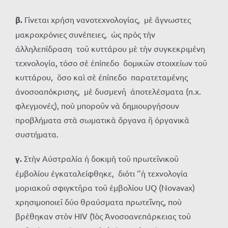
β.
Γίνεται χρήση νανοτεχνολογίας, μὲ ἄγνωστες
μακροχρόνιες συνέπειες, ὡς πρὸς τὴν
ἀλληλεπίδραση τοῦ κυττάρου μὲ τὴν συγκεκριμένη
τεχνολογία, τόσο σὲ ἐπίπεδο δομικῶν στοιχείων τοῦ
κυττάρου, ὅσο καὶ σὲ ἐπίπεδο παρατεταμένης
ἀνοσοαπόκρισης, μὲ δυσμενῆ ἀποτελέσματα (π.χ.
φλεγμονές), ποὺ μποροῦν νὰ δημιουργήσουν
προβλήματα στὰ σωματικὰ ὄργανα ἢ ὀργανικὰ
συστήματα.
γ.
Στὴν Αὐστραλία ἡ δοκιμὴ τοῦ πρωτεϊνικοῦ
ἐμβολίου ἐγκαταλείφθηκε, διότι ‘’ἡ τεχνολογία
μοριακοῦ σφιγκτῆρα τοῦ ἐμβολίου UQ (Novavax)
χρησιμοποιεῖ δύο θραύσματα πρωτεΐνης, ποὺ
βρέθηκαν στὸν HIV (Ἰὸς Ἀνοσοανεπάρκειας τοῦ