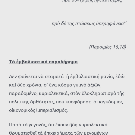
πρὸ δὲ τῆς πτώσεως ὑπερηφάνεια’’
(Παροιμίες 16,18)
Τὸ ἐμβολιαστικὸ παραλήρημα
Δὲν φαίνεται νὰ σταματᾶ ἡ ἐμβολιαστική μανία, ἐδῶ
καὶ δύο χρόνια, σ’ ἕνα κόσμο γυμνό ἀξιῶν,
παραδομένο, κυριολεκτικά, στὸν ὁλοκληρωτισμὸ τῆς
πολιτικῆς ὀρθότητας, ποὺ κυοφόρησε ὁ παγκόσμιος
οἰκονομικὸς ἰμπεριαλισμός.
Παρὰ τὸ γεγονός, ὅτι ἔχουν ἢδη κυριολεκτικὰ
θρυματισθεῖ τὰ ἐπιχειρήματα τῶν μενομένων