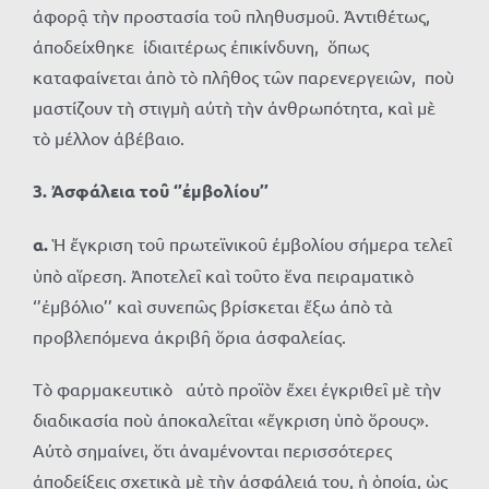
ἀφορᾷ τὴν προστασία τοῦ πληθυσμοῦ. Ἀντιθέτως,
ἀποδείχθηκε ἰδιαιτέρως ἐπικίνδυνη, ὅπως
καταφαίνεται ἀπὸ τὸ πλῆθος τῶν παρενεργειῶν, ποὺ
μαστίζουν τὴ στιγμὴ αὐτὴ τὴν ἀνθρωπότητα, καὶ μὲ
τὸ μέλλον ἀβέβαιο.
3. Ἀσφάλεια τοῦ ‘’ἐμβολίου’’
α.
Ἡ ἔγκριση τοῦ πρωτεϊνικοῦ ἐμβολίου σήμερα τελεῖ
ὑπὸ αἵρεση. Ἀποτελεῖ καὶ τοῦτο ἕνα πειραματικὸ
‘’ἐμβόλιο’’ καὶ συνεπῶς βρίσκεται ἔξω ἀπὸ τὰ
προβλεπόμενα ἀκριβῆ ὅρια ἀσφαλείας.
Τὸ φαρμακευτικὸ αὐτὸ προϊὸν ἔχει ἐγκριθεῖ μὲ τὴν
διαδικασία ποὺ ἀποκαλεῖται «ἔγκριση ὑπὸ ὅρους».
Αὐτὸ σημαίνει, ὅτι ἀναμένονται περισσότερες
ἀποδείξεις σχετικὰ μὲ τὴν ἀσφάλειά του, ἡ ὁποία, ὡς