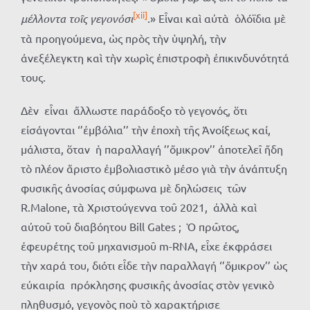
[xii]
μέλλοντα τοῖς γεγονόσι
.» Εἶναι καὶ αὐτὰ ὁλόϊδια μὲ
τὰ προηγούμενα, ὡς πρὸς τὴν ὑψηλή, τὴν
ἀνεξέλεγκτη καὶ τὴν χωρὶς ἐπιστροφὴ ἐπικινδυνότητά
τους.
Δὲν εἶναι ἄλλωστε παράδοξο τὸ γεγονός, ὅτι
εἰσάγονται ‘’ἐμβόλια’’ τὴν ἐποχὴ τῆς Ἀνοίξεως καί,
μάλιστα, ὅταν ἡ παραλλαγή ’’ὄμικρον’’ ἀποτελεῖ ἤδη
τὸ πλέον ἄριστο ἐμβολιαστικὸ μέσο γιὰ τὴν ἀνάπτυξη
φυσικῆς ἀνοσίας σύμφωνα μὲ δηλώσεις τῶν
R.Malone, τὰ Χριστούγεννα τοῦ 2021, ἀλλὰ καὶ
αὐτοῦ τοῦ διαβόητου Bill Gates ; Ὁ πρῶτος,
ἐφευρέτης τοῦ μηχανισμοῦ m-RNA, εἶχε ἐκφράσει
τὴν χαρά του, διότι εἶδε τὴν παραλλαγή ‘’ὄμικρον’’ ὡς
εὐκαιρία πρόκλησης φυσικῆς ἀνοσίας στὸν γενικὸ
πληθυσμό, γεγονὸς ποὺ τὸ χαρακτήρισε