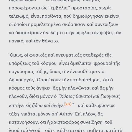
προσφέρονται ὡς ‘’ἐμβόλια’’ προστασίας, χωρίς
τελειωμό, εἶναι προϊόντα, ποὺ δημιούργησαν ἐκεῖνοι,
οἱ ὁποῖοι προμελετημένα σκόρπισαν καὶ συνεχίζουν
νὰ διασπείρουν ἀνελέητα στὴν ὑφήλιο τὸν φόβο, τὸν
πανικό, καὶ τὸν θάνατο.
Ὅμως, οἱ φυσικὲς καὶ πνευματικὲς σταθερὲς τῆς
ὑπάρξεως τοῦ κόσμου εἶναι ἀμείλικτοι φρουροὶ τῆς
παγκόσμιας τάξης, ὅπως τὴν ἐνομοθέτησεν ὁ
Δημιουργός. Ὅσοι ἔχουν τὴν ψευδαίσθηση, ὅτι ὁ
κόσμος τοὺς ἀνήκει, ἂς μὴν πλανῶνται καὶ ἂς μὴν
πλανοῦν, διότι μόνον ὁ
‘’Κύριος θανατοῖ καὶ ζωογονεῖ,
[xix]
κατάγει εἰς ᾅδου καὶ ἀνάγει
’’˙ καὶ κάθε φύσεως
τάξη νικᾶται μόνον ἀπ’ Αὐτόν. Ἐπὶ πλέον, ἂς
κατανοήσουν, ὅτι ἡ χριστοφόρος συνείδηση τοῦ
λαοῦ τοῦ Θεοῦ, οὔτε κόβεται οὔτε ράβεται κατὰ τὰ