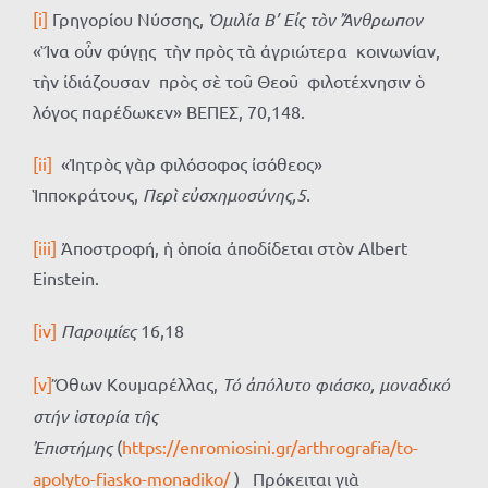
[i]
Γρηγορίου Νύσσης,
Ὁμιλία Β’ Εἰς τὸν Ἄνθρωπον
«Ἵνα οὖν φύγῃς τὴν πρὸς τὰ ἀγριώτερα κοινωνίαν,
τὴν ἰδιάζουσαν πρὸς σὲ τοῦ Θεοῦ φιλοτέχνησιν ὁ
λόγος παρέδωκεν» ΒΕΠΕΣ, 70,148.
[ii]
«Ἰητρὸς γὰρ φιλόσοφος ἰσόθεος»
Ἱπποκράτους,
Περὶ εὐσχημοσύνης,5.
[iii]
Ἀποστροφή, ἡ ὁποία ἀποδίδεται στὸν Albert
Einstein.
[iv]
Παροιμίες
16,18
[v]
Ὄθων Κουμαρέλλας,
Τό ἀπόλυτο φιάσκο, μοναδικό
στήν ἱστορία τῆς
Ἐπιστήμης
(
https://enromiosini.gr/arthrografia/to-
apolyto-fiasko-monadiko/
) Πρόκειται γιὰ