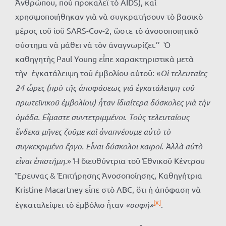
Ἀνθρώπου, ποὺ προκαλεῖ τὸ AIDS), καὶ
χρησιμοποιήθηκαν γιὰ νὰ συγκρατήσουν τὸ βασικὸ
μέρος τοῦ ἰοῦ SARS-Cov-2, ὥστε τὸ ἀνοσοποιητικὸ
σύστημα νὰ μάθει νὰ τὸν ἀναγνωρίζει.’’ Ὁ
καθηγητὴς Paul Young εἶπε χαρακτηριστικὰ μετὰ
τὴν ἐγκατάλειψη τοῦ ἐμβολίου αὐτοῦ: «
Οἱ τελευταῖες
24 ὧρες (πρὸ τῆς ἀποφάσεως γιὰ ἐγκατάλειψη τοῦ
πρωτεϊνικοῦ ἐμβολίου) ἦταν ἰδιαίτερα δύσκολες γιὰ τὴν
ὁμάδα. Εἴμαστε συντετριμμένοι. Τοὺς τελευταίους
ἕνδεκα μῆνες ζοῦμε καὶ ἀναπνέουμε αὐτὸ τὸ
συγκεκριμένο ἔργο. Εἶναι δύσκολοι καιροί. Ἀλλὰ αὐτὸ
εἶναι ἐπιστήμη
.» Ἡ διευθύντρια τοῦ Ἐθνικοῦ Κέντρου
Ἔρευνας & Ἐπιτήρησης Ἀνοσοποίησης, Καθηγήτρια
Kristine Macartney εἶπε στὸ ABC, ὅτι ἡ ἀπόφαση νὰ
[x]
ἐγκαταλείψει τὸ ἐμβόλιο ἦταν
«σοφή»
.