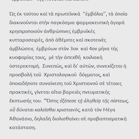
Ὡς ἐκ τούτου καὶ τὰ πρωτεϊνικά ‘’ἐμβόλια’’, τὰ ὁποῖα
διακινοῦνται στὴν παγκόσμια φαρμακευτικὴ ἀγορά
χρησιμοποιοῦν ἀνθρώπινες ἐμβρυϊκὲς
κυτταροσειρὲς, ἀπὸ ἀθέμιτες καὶ σκοτεινὲς
ἀμβλώσεις ἐμβρύων στὸν 3ον καὶ 4ον μῆνα τῆς
κυοφορίας τους, μὲ τὴν ἀπεχθῆ κοιλιακὴ
ὑστερεκτομή. Συνεπῶς, καὶ δι’ αὐτῶν, συνεχίζεται ἡ
προσβολὴ τοῦ Χριστολογικοῦ δόγματος, καὶ
ὁποιαδήποτε συναίνεση τοῦ Χριστιανοῦ σὲ τέτοιες
πρακτικές, γίνεται αἴτιο βαρειᾶς πνευματικῆς
ἔκπτωσής του.
“Ὅστις ἐξέπεσε τῇ ἀληθείᾳ τῆς πίστεως,
οὒ δύναται καλεῖσθαι χριστιανὸς,
κατὰ τὸν Μέγα
Ἀθανάσιο, δηλαδή διολισθαίνει σὲ προβαπτισματικὴ
κατάσταση.