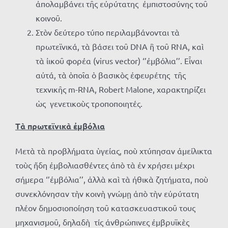
ἀπολαμβάνει τῆς εὐρύτατης ἐμπιστοσύνης τοῦ
κοινοῦ.
Στὸν δεύτερο τύπο περιλαμβάνονται τὰ
πρωτεϊνικά, τὰ βάσει τοῦ DNA ἢ τοῦ RNA, καὶ
τὰ ἰικοῦ φορέα (virus vector) ‘’ἐμβόλια’’. Εἶναι
αὐτά, τὰ ὁποῖα ὁ βασικὸς ἐφευρέτης τῆς
τεχνικῆς m-RNA, Robert Malone, χαρακτηρίζει
ὡς γενετικοὺς τροποποιητές.
Τὰ πρωτεϊνικὰ ἐμβόλια
Μετὰ τὰ προβλήματα ὑγείας, ποὺ χτύπησαν ἀμείλικτα
τοὺς ἤδη ἐμβολιασθέντες ἀπὸ τὰ ἐν χρήσει μέχρι
σήμερα ‘’ἐμβόλια’’, ἀλλὰ καὶ τὰ ἠθικὰ ζητήματα, ποὺ
συνεκλόνησαν τὴν κοινὴ γνώμῃ ἀπὸ τὴν εὐρύτατη
πλέον δημοσιοποίηση τοῦ κατασκευαστικοῦ τους
μηχανισμοῦ, δηλαδὴ τίς ἀνθρώπινες ἐμβρυϊκὲς