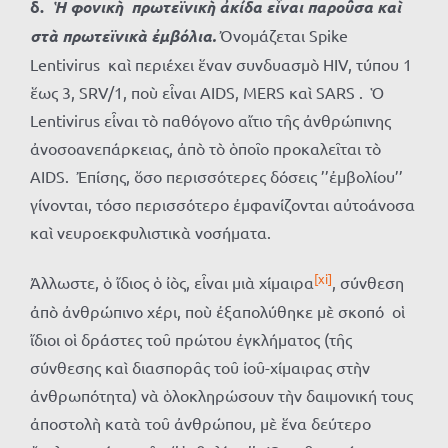
δ.
Ἡ φονικὴ πρωτεϊνικὴ ἀκίδα εἶναι παροῦσα καὶ
στὰ πρωτεϊνικὰ ἐμβόλια.
Ὀνομάζεται Spike
Lentivirus καὶ περιέχει ἕναν συνδυασμὸ HIV, τύπου 1
ἕως 3, SRV/1, ποὺ εἶναι AIDS, MERS καὶ SARS . Ὁ
Lentivirus εἶναι τὸ παθόγονο αἴτιο τῆς ἀνθρώπινης
ἀνοσοανεπάρκειας, ἀπὸ τὸ ὁποῖο προκαλεῖται τὸ
AIDS. Ἐπίσης, ὅσο περισσότερες δόσεις ’’ἐμβολίου’’
γίνονται, τόσο περισσότερο ἐμφανίζονται αὐτοάνοσα
καὶ νευροεκφυλιστικὰ νοσήματα.
[xi]
Ἀλλωστε, ὁ ἴδιος ὁ ἰὸς, εἶναι μιὰ χίμαιρα
, σύνθεση
ἀπὸ ἀνθρώπινο χέρι, ποὺ ἐξαπολύθηκε μὲ σκοπό οἱ
ἴδιοι οἱ δράστες τοῦ πρώτου ἐγκλήματος (τῆς
σύνθεσης καὶ διασπορᾶς τοῦ ἰοῦ-χίμαιρας στὴν
ἀνθρωπότητα) νὰ ὁλοκληρώσουν τὴν δαιμονική τους
ἀποστολὴ κατὰ τοῦ ἀνθρώπου, μὲ ἕνα δεύτερο