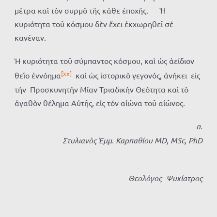
μέτρα καὶ τὸν συρμὸ τῆς κάθε ἐποχῆς. Ἡ
κυριότητα τοῦ κόσμου δὲν ἔχει ἐκχωρηθεῖ σέ
κανέναν.
Ἡ κυριότητα τοῦ σύμπαντος κόσμου, καὶ ὡς ἀείδιον
[xx]
θεῖο ἐννόημα
καὶ ὡς ἱστορικὸ γεγονός, ἀνήκει εἰς
τήν Προσκυνητὴν Μίαν Τριαδικὴν Θεότητα καὶ τὸ
ἀγαθὸν θέλημα Αὐτῆς, εἰς τόν αἰῶνα τοῦ αἰῶνος.
π.
Στυλιανὸς Ἐμμ. Καρπαθίου MD, MSc, PhD
Θεολόγος -Ψυχίατρος