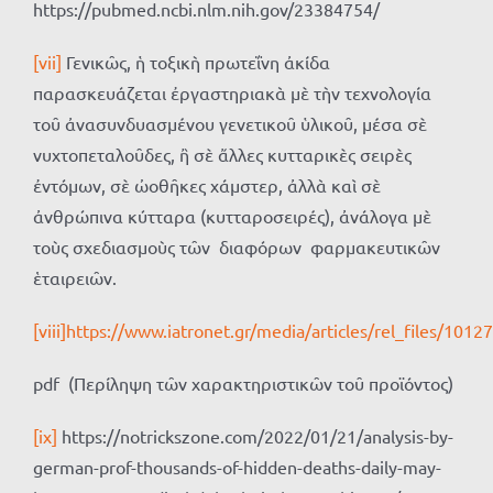
https://pubmed.ncbi.nlm.nih.gov/23384754/
[vii]
Γενικῶς, ἡ τοξικὴ πρωτεΐνη ἀκίδα
παρασκευάζεται ἐργαστηριακὰ μὲ τὴν τεχνολογία
τοῦ ἀνασυνδυασμένου γενετικοῦ ὑλικοῦ, μέσα σὲ
νυχτοπεταλοῦδες, ἢ σὲ ἄλλες κυτταρικὲς σειρὲς
ἐντόμων, σὲ ὠοθῆκες χάμστερ, ἀλλὰ καὶ σὲ
ἀνθρώπινα κύτταρα (κυτταροσειρές), ἀνάλογα μὲ
τοὺς σχεδιασμοὺς τῶν διαφόρων φαρμακευτικῶν
ἑταιρειῶν.
[viii]
https://www.iatronet.gr/media/articles/rel_files/101
pdf (Περίληψη τῶν χαρακτηριστικῶν τοῦ προϊόντος)
[ix]
https://notrickszone.com/2022/01/21/analysis-by-
german-prof-thousands-of-hidden-deaths-daily-may-