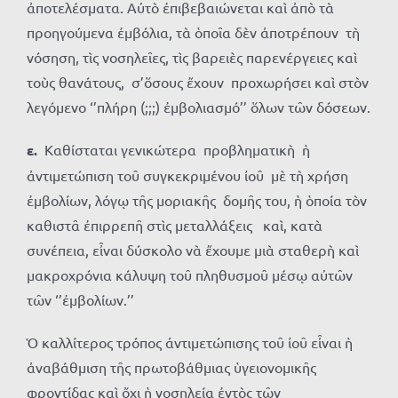
ἀποτελέσματα. Αὐτὸ ἐπιβεβαιώνεται καὶ ἀπὸ τὰ
προηγούμενα ἐμβόλια, τὰ ὁποῖα δὲν ἀποτρέπουν τὴ
νόσηση, τὶς νοσηλεῖες, τὶς βαρειὲς παρενέργειες καὶ
τοὺς θανάτους, σ’ὅσους ἔχουν προχωρήσει καὶ στὸν
λεγόμενο ‘’πλήρη (;;;) ἐμβολιασμό’’ ὅλων τῶν δόσεων.
ε.
Καθίσταται γενικώτερα προβληματικὴ ἡ
ἀντιμετώπιση τοῦ συγκεκριμένου ἰοῦ μὲ τὴ χρήση
ἐμβολίων, λόγῳ τῆς μοριακῆς δομῆς του, ἡ ὁποία τὸν
καθιστᾶ ἐπιρρεπῆ στὶς μεταλλάξεις καὶ, κατὰ
συνέπεια, εἶναι δύσκολο νὰ ἔχουμε μιὰ σταθερὴ καὶ
μακροχρόνια κάλυψη τοῦ πληθυσμοῦ μέσῳ αὐτῶν
τῶν ‘’ἐμβολίων.’’
Ὁ καλλίτερος τρόπος ἀντιμετώπισης τοῦ ἰοῦ εἶναι ἡ
ἀναβάθμιση τῆς πρωτοβάθμιας ὑγειονομικῆς
φροντίδας καὶ ὄχι ἡ νοσηλεία ἐντὸς τῶν