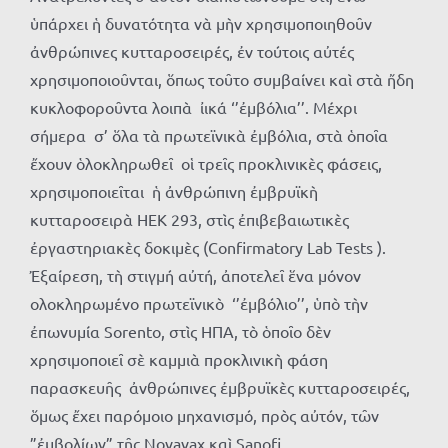
ὑπάρχει ἡ δυνατότητα νὰ μὴν χρησιμοποιηθοῦν
ἀνθρώπινες κυτταροσειρές, ἐν τούτοις αὐτές
χρησιμοποιοῦνται, ὅπως τοῦτο συμβαίνει καὶ στὰ ἤδη
κυκλοφοροῦντα λοιπὰ ἰικά ‘’ἐμβόλια’’. Μέχρι
σήμερα σ’ ὅλα τὰ πρωτεϊνικὰ ἐμβόλια, στὰ ὁποῖα
ἔχουν ὁλοκληρωθεῖ οἱ τρεῖς προκλινικὲς φάσεις,
χρησιμοποιεῖται ἡ ἀνθρώπινη ἐμβρυϊκὴ
κυτταροσειρὰ ΗΕΚ 293, στὶς ἐπιβεβαιωτικὲς
ἐργαστηριακὲς δοκιμὲς (Confirmatory Lab Tests ).
Ἐξαίρεση, τὴ στιγμή αὐτή, ἀποτελεῖ ἕνα μόνον
ολοκληρωμένο πρωτεϊνικὸ ‘’ἐμβόλιο’’, ὑπὸ τὴν
ἐπωνυμία Sorento, στὶς ΗΠΑ, τὸ ὁποῖο δὲν
χρησιμοποιεῖ σὲ καμμιὰ προκλινικὴ φάση
παρασκευῆς ἀνθρώπινες ἐμβρυϊκὲς κυτταροσειρές,
ὅμως ἔχει παρόμοιο μηχανισμό, πρὸς αὐτόν, τῶν
”ἐμβολίων” τῆς Novavax καὶ Sanofi.