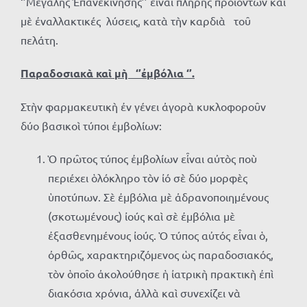
‘’Μεγάλης Ἐπανεκίνησης’’ εἶναι πλήρης προϊόντων καὶ
μὲ ἐναλλακτικές λύσεις, κατὰ τὴν καρδιὰ τοῦ
πελάτη.
Παραδοσιακὰ καὶ μὴ ‘’ἐμβόλια ‘’.
Στὴν φαρμακευτικὴ ἐν γένει ἀγορὰ κυκλοφοροῦν
δύο βασικοὶ τύποι ἐμβολίων:
Ὁ πρῶτος τύπος ἐμβολίων εἶναι αὐτὸς ποὺ
περιέχει ὁλόκληρο τὸν ἰό σὲ δύο μορφὲς
ὑποτύπων. Σὲ ἐμβόλια μὲ ἀδρανοποιημένους
(σκοτωμένους) ἰούς καὶ σὲ ἐμβόλια μὲ
ἐξασθενημένους ἰούς. Ὁ τύπος αὐτός εἶναι ὁ,
ὀρθῶς, χαρακτηριζόμενος ὡς παραδοσιακός,
τὸν ὁποῖο ἀκολούθησε ἡ ἰατρικὴ πρακτικὴ ἐπὶ
διακόσια χρόνια, ἀλλὰ καὶ συνεχίζει νὰ