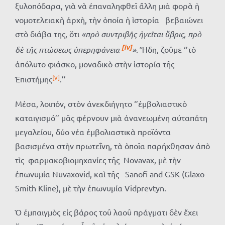
ξυλοπόδαρα, γιὰ νὰ ἐπαναληφθεῖ ἄλλη μιὰ φορὰ ἡ
νομοτελειακὴ ἀρχὴ, τὴν ὁποία ἡ ἱστορία βεβαιώνει
στὸ διάβα της, ὅτι
«πρὸ συντριβῆς ἡγεῖται ὕβρις, πρὸ
[iv]
δὲ τῆς πτώσεως ὑπερηφάνεια
»
. Ἤδη, ζοῦμε ‘’τὸ
ἀπόλυτο φιάσκο, μοναδικὸ στὴν ἱστορία τῆς
[v]
Ἐπιστήμης
.’’
Μέσα, λοιπόν, στὸν ἀνεκδιήγητο ‘’ἐμβολιαστικὸ
καταιγισμό’’ μᾶς φέρνουν μιὰ ἀνανεωμένη αὐταπάτη
μεγαλείου, δύο νέα ἐμβολιαστικὰ προϊόντα
βασισμένα στὴν πρωτεΐνη, τὰ ὁποῖα παρήχθησαν ἀπὸ
τὶς φαρμακοβιομηχανίες τῆς Novavax, μὲ τὴν
ἐπωνυμία Nuvaxovid, καὶ τῆς Sanofi and GSK (Glaxo
Smith Kline), μὲ τὴν ἐπωνυμία Vidprevtyn.
Ὁ ἐμπαιγμὸς εἰς βάρος τοῦ λαοῦ πράγματι δὲν ἔχει