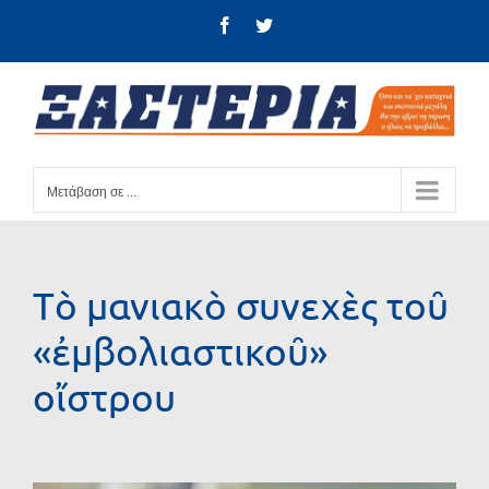
Μετάβαση
Facebook
Twitter
στο
περιεχόμενο
Μετάβαση σε ...
Τὸ μανιακὸ συνεχὲς τοῦ
«ἐμβολιαστικοῦ»
οἴστρου