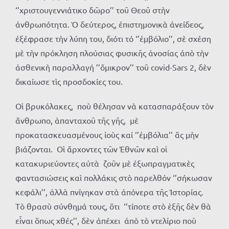
‘’χριστουγεννιάτικο δῶρο’’ τοῦ Θεοῦ στὴν
ἀνθρωπότητα. Ὁ δεύτερος, ἐπιστημονικὰ ἀνείδεος,
ἐξέφρασε τὴν λύπη του, διότι τό ‘’ἐμβόλιο’’, σὲ σχέση
μὲ τὴν πρόκληση πλούσιας φυσικῆς ἀνοσίας ἀπὸ τὴν
ἀσθενικὴ παραλλαγή ’’ὄμικρον’’ τοῦ covid-Sars 2, δὲν
δικαίωσε τὶς προσδοκίες του.
Οἱ βρυκόλακες, ποὺ θέλησαν νὰ κατασπαράξουν τὸν
ἄνθρωπο, ἁπανταχοῦ τῆς γῆς, μὲ
προκατασκευασμένους ἰοὺς καί ‘’ἐμβόλια’’ ἂς μὴν
βιάζονται. Οἱ ἄρχοντες τῶν Ἐθνῶν καὶ οἱ
κατακυριεύοντες αὐτὰ ζοῦν μὲ ἐξωπραγματικὲς
φαντασιώσεις καὶ πολλάκις στὸ παρελθόν ‘’σήκωσαν
κεφάλι’’, ἀλλὰ πνίγηκαν στὰ ἀπόνερα τῆς Ἱστορίας.
Τὸ θρασὺ σύνθημά τους, ὅτι ‘’τίποτε στὸ ἑξῆς δὲν θὰ
εἶναι ὅπως χθές’’, δὲν ἀπέχει ἀπὸ τὸ ντελίριο ποὺ