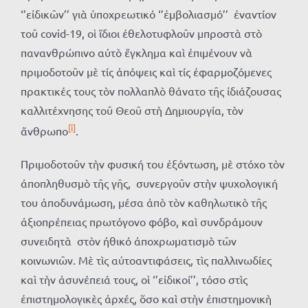
‘’εἰδικῶν’’ γιὰ ὑποχρεωτικό ‘’ἐμβολιασμό’’ ἐναντίον
τοῦ covid-19, οἱ ἴδιοι ἐθελοτυφλοῦν μπροστὰ στὸ
πανανθρώπινο αὐτὸ ἔγκλημα καὶ ἐπιμένουν νὰ
πριμοδοτοῦν μὲ τίς ἀπόψεις καὶ τίς ἐφαρμοζόμενες
πρακτικές τους τὸν πολλαπλὸ θάνατο τῆς ἰδιάζουσας
καλλιτέχνησης τοῦ Θεοῦ στὴ Δημιουργία, τὸν
[i]
ἄνθρωπο
.
Πριμοδοτοῦν τὴν φυσική του ἐξόντωση, μὲ στόχο τὸν
ἀποπληθυσμὸ τῆς γῆς, συνεργοῦν στὴν ψυχολογική
του ἀποδυνάμωση, μέσα ἀπὸ τὸν καθηλωτικὸ τῆς
ἀξιοπρέπειας πρωτόγονο φόβο, καὶ συνδράμουν
συνειδητὰ στὸν ἠθικό ἀποχρωματισμὸ τῶν
κοινωνιῶν. Μὲ τὶς αὐτοαντιφάσεις, τὶς παλλινωδίες
καὶ τὴν ἀσυνέπειά τους, οἱ ‘’εἰδικοί’’, τόσο στὶς
ἐπιστημολογικὲς ἀρχές, ὅσο καὶ στὴν ἐπιστημονικὴ