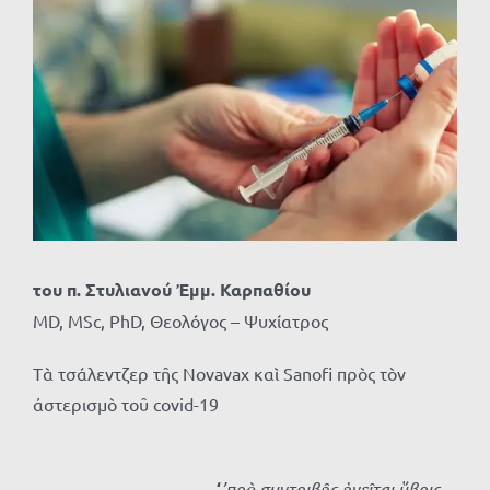
Προβολή
μεγαλύτερης
εικόνας
του π. Στυλιανού Ἐμμ. Καρπαθίου
MD, MSc, PhD, Θεολόγος – Ψυχίατρος
Τὰ τσάλεντζερ τῆς Novavax καὶ Sanofi πρὸς τὸν
ἀστερισμὸ τοῦ covid-19
‘
’πρὸ συντριβῆς ἡγεῖται ὕβρις,