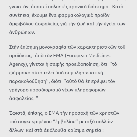
γνωστόν, ἀπαιτεῖ πολυετὲς χρονικὸ διάστημα. Κατὰ
συνέπεια, ἔχουμε ἕνα φαρμακολογικὸ προϊὸν
ἀμφιβόλου ἀσφαλείας γιὰ τὴν ζωὴ καὶ τὴν ὑγεία τῶν
ἀνθρώπων.
Στὴν ἐπίσημη μονογραφία τῶν χαρακτηριστικῶν τοῦ
προϊόντος, ἀπὸ τὸν EMA (European Medicines
Agency), γίνεται ἡ σαφὴς προειδοποίηση, ὅτι ‘’τὸ
φάρμακο αὐτὸ τελεῖ ὑπὸ συμπληρωματικὴ
παρακολούθηση’’, διότι ’’αὐτὸ θὰ ἐπιτρέψει τὸν
γρήγορο προσδιορισμὸ νέων πληροφοριῶν
ἀσφαλείας. ‘’
Ἐφιστᾶ, ἐπίσης, ο ΕΜΑ τὴν προσοχὴ τῶν χρηστῶν
τοῦ συγκεκριμένου ‘’ἐμβολίου’’ μεταξὺ πολλῶν
ἄλλων καὶ στὰ ἀκόλουθα κρίσιμα σημεῖα :