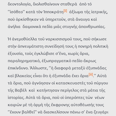
δεοντολογία, διολισθαίνουν σταθερὰ ἀπὸ τό
[ii]
’’ἰσόθεο’’ κατὰ τὸν Ἱπποκράτη
ἀξίωμα τῆς ἰατρικῆς,
ποὺ ὁρκίσθηκαν νὰ ὑπηρετοῦν, στὰ ἄναυγα καὶ
ἀνήλια δαιμονικὰ πεδία μιᾶς στυγνῆς ἀπανθρωπίας.
Ἡ ἀνεμοθύελλα τοῦ ναρκισσισμοῦ τους, ποὺ σήκωσε
στὴν ἀπνευμάτιστη συνείδησή τους ἡ πονηρὴ πολιτικὴ
ἐξουσία, τοὺς ἐγκλώβισε σ’ἕνα, χωρὶς ὅρια,
παραληρηματικό, ἐξωπραγματικὸ πεδίο ἄκρως
ἐπικίνδυνο. Ἄλλωστε, ’’ἡ διαφορὰ μεταξὺ ἐξυπνάδας
[iii]
καὶ βλακείας εἶναι ὅτι ἡ ἐξυπνάδα ἔχει ὄρια
.’’ Αὐτὰ
τὰ ὅρια, ποὺ ἀγνόησαν οἱ κατασκευαστὲς τοῦ πύργου
τῆς Βαβὲλ καὶ κατήντησαν περίγελος στὰ μάτια τῆς
ἱστορίας. Αὐτὰ τὰ ὅρια, ποὺ οἱ ὑπερόπτες τῶν νέων
καιρῶν μὲ τὴ ὁρμὴ τῆς ἔκφρονης αὐτοθέωσής τους
’’ἔχουν βαλθεῖ’’ νὰ διασκελίσουν πάνω σ’ ἕνα ζευγάρι