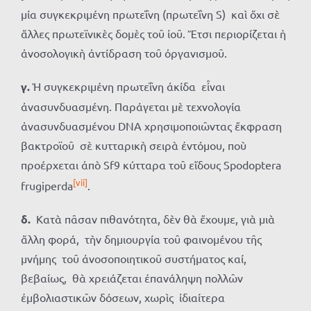
μία συγκεκριμένη πρωτεΐνη (πρωτεΐνη S) καὶ ὄχι σὲ
ἄλλες πρωτεϊνικὲς δομὲς τοῦ ἰοῦ. Ἔτσι περιορίζεται ἡ
ἀνοσολογικὴ ἀντίδραση τοῦ ὀργανισμοῦ.
γ.
Ἡ συγκεκριμένη πρωτεΐνη ἀκίδα εἶναι
ἀνασυνδυασμένη. Παράγεται μὲ τεχνολογία
ἀνασυνδυασμένου DNA χρησιμοποιῶντας ἔκφραση
βακτροϊοῦ σὲ κυτταρικὴ σειρὰ ἐντόμου, ποὺ
προέρχεται ἀπὸ Sf9 κύτταρα τοῦ εἴδους Spodoptera
[vii]
frugiperda
.
δ.
Κατὰ πᾶσαν πιθανότητα, δὲν θὰ ἔχουμε, γιὰ μιὰ
ἄλλη φορά, τὴν δημιουργία τοῦ φαινομένου τῆς
μνήμης τοῦ ἀνοσοποιητικοῦ συστήματος καί,
βεβαίως, θὰ χρειάζεται ἐπανάληψη πολλῶν
ἐμβολιαστικῶν δόσεων, χωρὶς ἰδιαίτερα