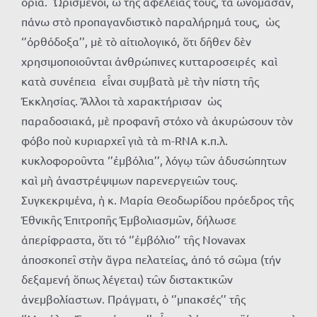
ὅρια. Ὡρισμένοι, ὦ τῆς ἀφελείας τους, τὰ ὠνόμασαν,
πάνω στὸ προπαγανδιστικὸ παραλήρημά τους, ὡς
‘’ὀρθόδοξα’’, μὲ τὸ αἰτιολογικό, ὅτι δῆθεν δὲν
χρησιμοποιοῦνται ἀνθρώπινες κυτταροσειρές καὶ
κατὰ συνέπεια εἶναι συμβατὰ μὲ τὴν πίστη τῆς
Ἐκκλησίας. Ἄλλοι τὰ χαρακτήρισαν ὡς
παραδοσιακά, μὲ προφανῆ στόχο νὰ ἀκυρώσουν τὸν
φόβο ποὺ κυριαρχεῖ γιὰ τὰ m-RNA κ.π.λ.
κυκλοφοροῦντα ‘’ἐμβόλια’’, λόγῳ τῶν ἀδυσώπητων
καὶ μὴ ἀναστρέψιμων παρενεργειῶν τους.
Συγκεκριμένα, ἡ κ. Μαρία Θεοδωρίδου πρόεδρος τῆς
Ἐθνικῆς Ἐπιτροπῆς Ἐμβολιασμῶν, δήλωσε
ἀπερίφραστα, ὅτι τό ‘’ἐμβόλιο’’ τῆς Novavax
ἀποσκοπεῖ στὴν ἄγρα πελατείας, ἀπό τό σῶμα (τήν
δεξαμενή ὅπως λέγεται) τῶν διστακτικῶν
ἀνεμβολίαστων. Πράγματι, ὁ ‘’μπακσές’’ τῆς