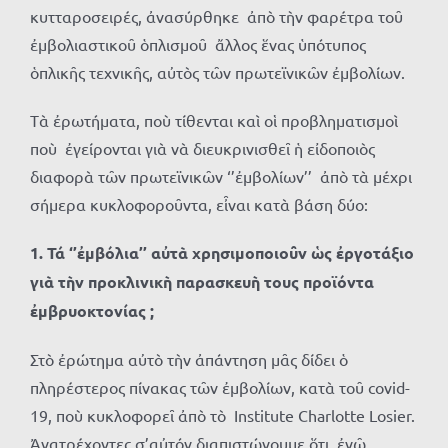
κυτταροσειρές, ἀνασύρθηκε ἀπὸ τὴν φαρέτρα τοῦ
ἐμβολιαστικοῦ ὁπλισμοῦ ἄλλος ἕνας ὑπότυπος
ὁπλικῆς τεχνικῆς, αὐτὸς τῶν πρωτεϊνικῶν ἐμβολίων.
Τὰ ἐρωτήματα, ποὺ τίθενται καὶ οἱ προβληματισμοὶ
ποὺ ἐγείρονται γιὰ νὰ διευκρινισθεῖ ἡ εἰδοποιὸς
διαφορὰ τῶν πρωτεϊνικῶν ‘’ἐμβολίων’’ ἀπὸ τὰ μέχρι
σήμερα κυκλοφοροῦντα, εἶναι κατὰ βάση δύο:
1. Τά ‘’ἐμβόλια’’ αὐτὰ χρησιμοποιοῦν ὡς ἐργοτάξιο
γιὰ τὴν προκλινικὴ παρασκευὴ τους προϊόντα
ἐμβρυοκτονίας ;
Στὸ ἐρώτημα αὐτὸ τὴν ἀπάντηση μᾶς δίδει ὁ
πληρέστερος πίνακας τῶν ἐμβολίων, κατὰ τοῦ covid-
19, ποὺ κυκλοφορεῖ ἀπὸ τὸ Institute Charlotte Losier.
Ἀνατρέχοντες σ’αὐτόν διαπιστώνουμε ὅτι, ἐνῶ