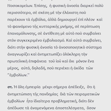
Νοσοκομείων. Ἐπίσης, ἡ φυσικὴ ἀνοσία διαρκεῖ πολὺ
περισσότερο, σὲ σχέση μὲ τὴν ἐλάχιστη ποὺ
παρέχουν τὰ ἐμβόλια, ἀλλὰ δημιουργεῖ ἐπὶ πλέον καὶ
τὸ φαινόμενο τῆς κυτταρικῆς μνήμης, σὲ περίπτωση
ἐπαναμόλυνσης, σὲ ἀντίθεση μὲ αὐτὸ ποὺ συμβαίνει
στὸν συγκεκριμένο ἐμβολιασμό. Καὶ αὐτὸ συμβαίνει,
διότι στὴν φυσικὴ ἀνοσία τὸ ἀνοσοποιητικὸ σύστημα
ἀναγνωρίζει καὶ ἀντιμετωπίζει ὁλόκληρη τὴν
πρωτεϊνικὴ ἐπιφάνεια τοῦ ἰοῦ καὶ ὄχι μόνον ἕνα
μέρος, αὐτό, δηλαδή, ποὺ περιέχει ἡ ἀκίδα τῶν
‘’ἐμβολίων.’’
στ.
Ἡ ὅλη ἐμπειρία μέχρι σήμερα ἀπέδειξε, ὅτι ἡ
ἀντιμετώπιση τῆς πανδημίας διὰ τῶν πειραματικῶν
ἐμβολίων ἦτο ἰδιαίτερα προβληματική, διότι δὲν
ἀπέδωσε τὰ ἀναμενόμενα ἀποστελέσματα, ὅσον