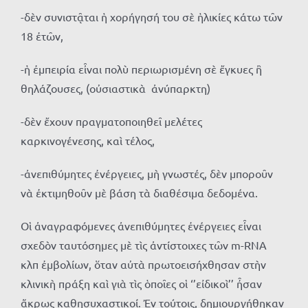
-δὲν συνιστᾷται ἡ χορήγησή του σὲ ἡλικίες κάτω τῶν
18 ἐτῶν,
-ἡ ἐμπειρία εἶναι πολὺ περιωρισμένη σὲ ἔγκυες ἢ
θηλάζουσες, (οὐσιαστικὰ ἀνύπαρκτη)
-δὲν ἔχουν πραγματοποιηθεῖ μελέτες
καρκινογένεσης, καὶ τέλος,
-ἀνεπιθύμητες ἐνέργειες, μὴ γνωστές, δὲν μποροῦν
νὰ ἐκτιμηθοῦν μὲ βάση τὰ διαθέσιμα δεδομένα.
Οἱ ἀναγραφόμενες ἀνεπιθύμητες ἐνέργειες εἶναι
σχεδὸν ταυτόσημες μὲ τὶς ἀντίστοιχες τῶν m-RNA
κλπ ἐμβολίων, ὅταν αὐτὰ πρωτοεισήχθησαν στὴν
κλινικὴ πράξη καὶ γιὰ τὶς ὁποῖες οἱ ‘’εἰδικοὶ’’ ἦσαν
ἄκρως καθησυχαστικοί. Ἐν τούτοις, δημιουργήθηκαν