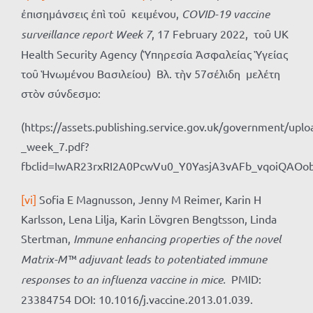
ἐπισημάνσεις ἐπὶ τοῦ κειμένου,
COVID-19 vaccine
surveillance report
Week
7
, 17 February 2022, τοῦ UK
Health Security Agency (Ὑπηρεσία Ἀσφαλείας Ὑγείας
τοῦ Ἡνωμένου Βασιλείου) Βλ. τὴν 57σέλιδη μελέτη
στὸν σύνδεσμο:
(https://assets.publishing.service.gov.uk/government/up
_week_7.pdf?
fbclid=IwAR23rxRI2A0PcwVu0_Y0YasjA3vAFb_vqoiQAOo
[vi]
Sofia E Magnusson, Jenny M Reimer, Karin H
Karlsson, Lena Lilja, Karin Lövgren Bengtsson, Linda
Stertman,
Immune enhancing properties of the novel
Matrix-M™ adjuvant leads to potentiated immune
responses to an influenza vaccine in mice.
PMID:
23384754 DOI: 10.1016/j.vaccine.2013.01.039.