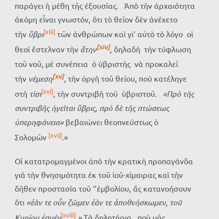
παράγει ἡ μέθη τῆς ἐξουσίας. Ἀπὸ τὴν ἀρχαιότητα
ἀκόμη εἶναι γνωστόν, ὅτι τὸ θεῖον δὲν ἀνέχετο
[xiii]
τὴν
ὕβρι
τῶν ἀνθρώπων καὶ γι’ αὐτὸ τὸ λόγο οἱ
[xiv]
θεοὶ ἔστελναν τὴν
ἄτην
,
δηλαδὴ τὴν τύφλωση
τοῦ νοῦ, μὲ συνέπεια ὁ ὑβριστὴς νὰ προκαλεῖ
[xv]
τὴν
νέμεση
,
τὴν ὀργὴ τοῦ θείου, ποὺ κατέληγε
[xvi]
στὴ
τίσι
,
τὴν συντριβὴ τοῦ ὑβριστοῦ.
«Πρὸ τῆς
συντριβῆς ἡγεῖται ὕβρις, πρὸ δὲ τῆς πτώσεως
ὑπερηφάνεια»
βεβαιώνει θεοπνεύστως ὁ
[xvii]
Σολομῶν
.»
Οἱ κατατρομαγμένοι ἀπὸ τὴν κρατικὴ προπαγάνδα
γιὰ τὴν θνησιμότητα ἐκ τοῦ ἰοῦ-χίμαιρας καὶ τὴν
δῆθεν προστασία τοῦ ‘’ἐμβολίου, ἄς κατανοήσουν
ὅτι
«ἐὰν τε οὖν ζῶμεν ἐὰν τε ἀποθνήσκωμεν, τοῦ
[xviii]
Κυρίου ἐσμέν
.»
Τὰ δηλητήρια, ποὺ μᾶς