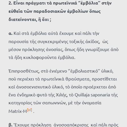
2. Εἶναι πράγματι τὰ πρωτεϊνικά ‘’ἐμβόλια’’ στὴν
εὐθεῖα τῶν παραδοσιακῶν ἐμβολίων ὅπως
διατείνονται, ἢ ὄχι ;
α.
Καὶ στὰ ἐμβόλια αὐτὰ ἔχουμε καὶ πάλι τὴν
παρουσία τῆς συγκεκριμένης τοξικῆς ἀκίδος, ὡς
μέσον πρόκλησης ἀνοσίας, ὅπως ἤδη γνωρίζουμε ἀπὸ
τὰ ἤδη κυκλοφοροῦντα ἐμβόλια.
Ἐπιπροσθέτως, στὸ ἐνιέμενο ‘’ἐμβολιαστικό’’ ὑλικό,
ποὺ περιέχει τὰ πρωτεϊνικὰ θραύσματα, προστίθεται
καὶ ἀνοσοενισχυτικὸ ὑλικό, τὸ ὁποῖο προέρχεται ἀπὸ
ἕνα ἐνδημικὸ φυτὸ τῆς Χιλής, τὸ Quillaja saponaria τῆς
κατηγορίας τῶν σαπωνινῶν, μὲ τὴν ὀνομασία
[vi]
Matrix-M
.
β.
Ἔχουμε πρόκληση ἀνοσοαπόκρισης καὶ πάλι πρὸς