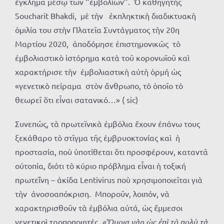
ἔγκλημα μέσῳ τῶν ‘’ἐμβολίων’’. Ὁ καθηγητής
Soucharit Bhakdi, μὲ τὴν ἐκπληκτικὴ διαδικτυακὴ
ὁμιλία του στὴν Πλατεῖα Συντάγματος τὴν 20η
Μαρτίου 2020, ἀποδόμησε ἐπιστημονικῶς τὸ
ἐμβολιαστικὸ ἱστόρημα κατὰ τοῦ κορονωϊοῦ καὶ
χαρακτήρισε τὴν ἐμβολιαστικὴ αὐτὴ ὁρμή ὡς
«γενετικὸ πείραμα στὸν ἄνθρωπο, τὸ ὁποῖο τὸ
θεωρεῖ ὅτι εἶναι σατανικό…» ( sic)
Συνεπῶς, τὰ πρωτεϊνικὰ ἐμβόλια ἔχουν ἐπάνω τους
ξεκάθαρo τὸ στῖγμα τῆς ἐμβρυοκτονίας καὶ ἡ
προστασία, ποὺ ὑποτίθεται ὅτι προσφέρουν, καταντᾶ
οὐτοπία, διότι τὸ κύριο πρόβλημα εἶναι ἡ τοξική
πρωτεΐνη – ἀκίδα Lentivirus ποὺ χρησιμοποιεῖται γιὰ
τὴν ἀνοσοαπόκριση. Μποροῦν, λοιπόν, νὰ
χαρακτηρισθοῦν τὰ ἐμβόλια αὐτά, ὡς ἔμμεσοι
γενετικοὶ τροποποιητές.
«Ὅμοια γὰρ ὡς ἐπὶ τὸ πολὺ τὰ