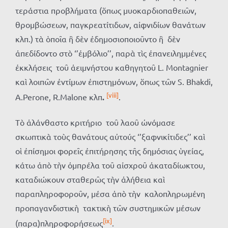
τεράστια προβλήματα (ὅπως μυοκαρδιοπαθειῶν,
θρομβώσεων, παγκρεατίτιδων, αἰφνιδίων θανάτων
κλπ.) τὰ ὁποῖα ἢ δὲν ἐδημοσιοποιοῦντο ἢ δὲν
ἀπεδίδοντο στὸ ‘’ἐμβόλιο’’, παρὰ τὶς ἐπανειλημμένες
ἐκκλήσεις τοῦ ἀειμνήστου καθηγητοῦ L. Montagnier
καὶ λοιπῶν ἐντίμων ἐπιστημόνων, ὅπως τῶν S. Bhakdi,
[viii]
A.Perone, R.Malone κλπ
.
.
Τὸ ἀλάνθαστο κριτήριο τοῦ λαοῦ ὠνόμασε
σκωπτικὰ τοὺς θανάτους αὐτούς ‘’ξαφνικίτιδες’’ καὶ
οἱ ἐπίσημοι φορεῖς ἐπιτήρησης τῆς δημόσιας ὑγείας,
κάτω ἀπὸ τὴν ὀμπρέλα τοῦ αἰσχροῦ ἀκαταδίωκτου,
καταδιώκουν σταθερῶς τὴν ἀλήθεια καὶ
παραπληροφοροῦν, μέσα ἀπὸ τὴν καλοπληρωμένη
προπαγανδιστικὴ τακτικὴ τῶν συστημικῶν μέσων
[ix]
(παρα)πληροφορήσεως
.