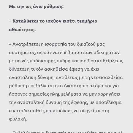
Με την ως άνω ρύθμιση:
–
Καταλύεται το ισχύον εισέτι τεκμήριο
αθωότητας.
– Ανατρέπεται η ισορροπία του δικαϊκού μας
συστήματος, αφού ενώ επί βαρύτατων αδικημάτων
με ποινές πρόσκαιρης ακόμη και ισοβίου καθείρξεως
δύναται η τυχόν ασκηθείσα έφεση να έχει
ανασταλτική δύναμη, αντιθέτως με τη νεοεισαχθείσα
ρύθμιση επιβάλλεται στο Δικαστήριο ακόμα και για
ήσσονος σημασίας πλημμελήματα να μην χορηγήσει
την ανασταλτική δύναμη της έφεσης, με αποτέλεσμα
ο καταδικασθείς πρωτοδίκως να οδηγείται στη
φυλακή.
– Εκδηλώνεται η δυσπιστία του νομοθέτη στο φυσικό