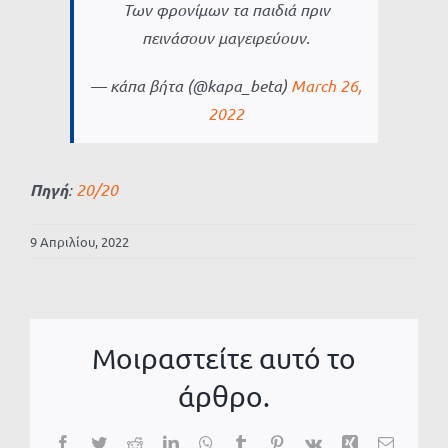
Των φρονίμων τα παιδιά πριν
πεινάσουν μαγειρεύουν.
— κάπα βήτα (@kapa_beta)
March 26,
2022
Πηγή
:
20/20
9 Απριλίου, 2022
Μοιραστείτε αυτό το
άρθρο.
Facebook
Twitter
Reddit
LinkedIn
WhatsApp
Tumblr
Pinterest
Vk
Xing
Email