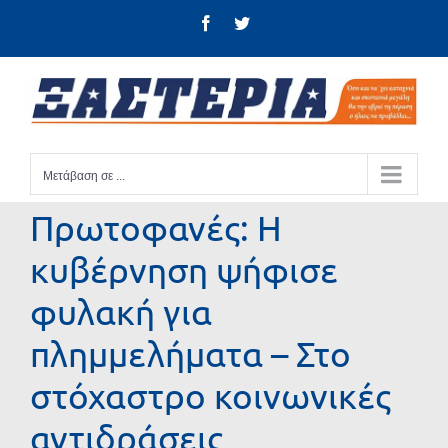
Μετάβαση
Facebook
Twitter
στο
περιεχόμενο
Μετάβαση σε ...
Πρωτοφανές: Η
κυβέρνηση ψήφισε
φυλακή για
πλημμελήματα – Στο
στόχαστρο κοινωνικές
αντιδράσεις