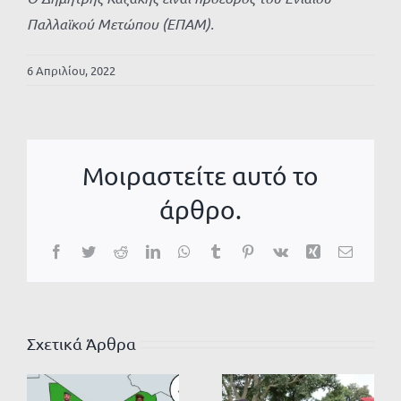
Παλλαϊκού Μετώπου (ΕΠΑΜ).
6 Απριλίου, 2022
Μοιραστείτε αυτό το
άρθρο.
Facebook
Twitter
Reddit
LinkedIn
WhatsApp
Tumblr
Pinterest
Vk
Xing
Email
Σχετικά Άρθρα