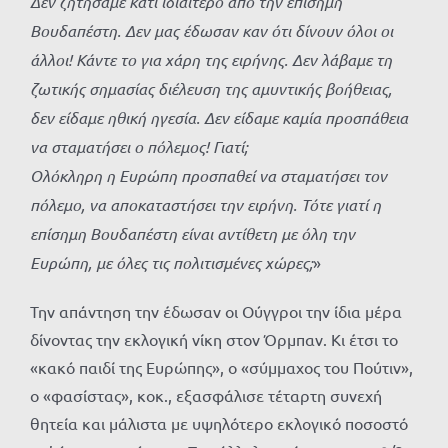
Δεν ζητήσαμε κάτι ιδιαίτερο από την επίσημη
Βουδαπέστη. Δεν μας έδωσαν καν ότι δίνουν όλοι οι
άλλοι! Κάντε το για χάρη της ειρήνης. Δεν λάβαμε τη
ζωτικής σημασίας διέλευση της αμυντικής βοήθειας,
δεν είδαμε ηθική ηγεσία. Δεν είδαμε καμία προσπάθεια
να σταματήσει ο πόλεμος! Γιατί;
Ολόκληρη η Ευρώπη προσπαθεί να σταματήσει τον
πόλεμο, να αποκαταστήσει την ειρήνη. Τότε γιατί η
επίσημη Βουδαπέστη είναι αντίθετη με όλη την
Ευρώπη, με όλες τις πολιτισμένες χώρες;
»
Την απάντηση την έδωσαν οι Ούγγροι την ίδια μέρα
δίνοντας την εκλογική νίκη στον Όρμπαν. Κι έτσι το
«κακό παιδί της Ευρώπης», ο «σύμμαχος του Πούτιν»,
ο «φασίστας», κοκ., εξασφάλισε τέταρτη συνεχή
θητεία και μάλιστα με υψηλότερο εκλογικό ποσοστό