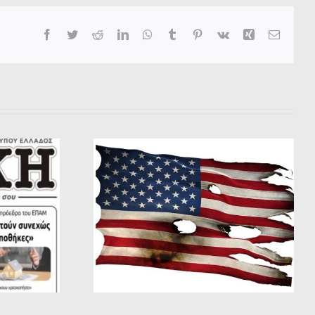
Facebook
Twitter
Reddit
LinkedIn
WhatsApp
Tumblr
Pinterest
Vk
Xing
Email