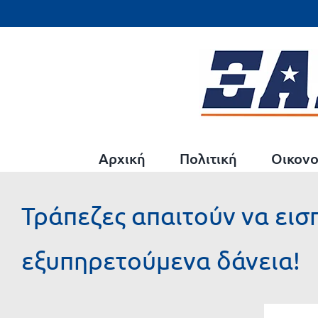
Μετάβαση
στο
περιεχόμενο
Αρχική
Πολιτική
Οικονο
Τράπεζες απαιτούν να ει
εξυπηρετούμενα δάνεια!
Προβολή