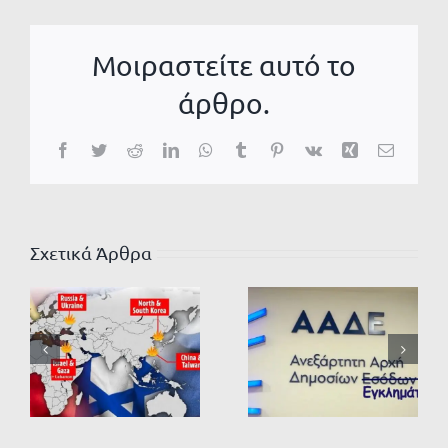
Μοιραστείτε αυτό το
άρθρο.
Facebook
Twitter
Reddit
LinkedIn
WhatsApp
Tumblr
Pinterest
Vk
Xing
Email
Σχετικά Άρθρα