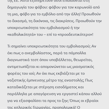
της ΕΕ. Αυτό εξυπηρετούν όσοι επιδίδονται στη
δημαγωγία του φόβου: φόβου για τον κορωνοϊό από
τη μια, φόβο για το εμβόλιο από την άλλη! Προωθούν
το διχασμό, τη διχόνοια, τις διακρίσεις. Προωθούν την
υποχρεωτικότητα του εμβολιασμού ή την
«καθολικότητά» του – επί το «προοδευτικότερο»!
Τι σημαίνει υποχρεωτικότητα του εμβολιασμού; Αν
όχι πως ο ανεμβολίαστος, παρά τα πάμπολλα
διαγνωστικά τεστ όπου υποβάλλεται, θεωρείται,
αντιμετωπίζεται κι απομονώνεται ως μιασματικός
φορέας του ιού; Αν όχι πως εκβιάζεται με το
ναζιστικής έμπνευσης μέτρο της αναστολής; Πως
καταδικάζεται με στέρηση εισοδήματος και
παράλληλα με απαγόρευση να εργαστεί κάπου αλλού
για να εξασφαλίσει τα προς το ζην; Όπως οι εβραίοι
της χιτλερικής Γερμανίας, προπολεμικά! Ο