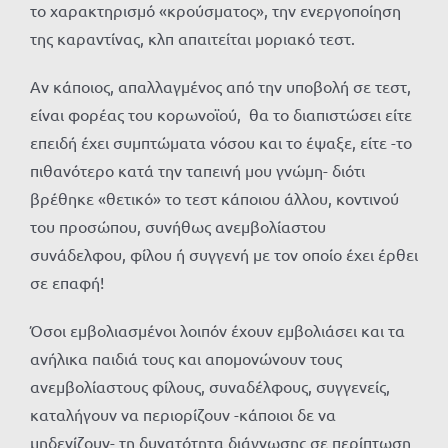
το χαρακτηρισμό «κρούσματος», την ενεργοποίηση
της καραντίνας, κλπ απαιτείται μοριακό τεστ.
Αν κάποιος, απαλλαγμένος από την υποβολή σε τεστ,
είναι φορέας του κορωνοϊού, θα το διαπιστώσει είτε
επειδή έχει συμπτώματα νόσου και το έψαξε, είτε -το
πιθανότερο κατά την ταπεινή μου γνώμη- διότι
βρέθηκε «θετικό» το τεστ κάποιου άλλου, κοντινού
του προσώπου, συνήθως ανεμβολίαστου
συνάδελφου, φίλου ή συγγενή με τον οποίο έχει έρθει
σε επαφή!
Όσοι εμβολιασμένοι λοιπόν έχουν εμβολιάσει και τα
ανήλικα παιδιά τους και απομονώνουν τους
ανεμβολίαστους φίλους, συναδέλφους, συγγενείς,
καταλήγουν να περιορίζουν -κάποιοι δε να
μηδενίζουν- τη δυνατότητα διάγνωσης σε περίπτωση