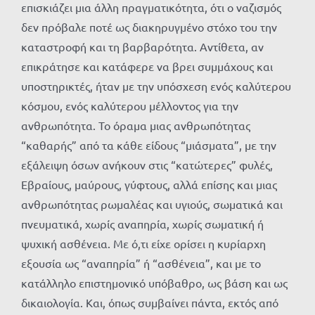
επισκιάζει μια άλλη πραγματικότητα, ότι ο ναζισμός
δεν πρόβαλε ποτέ ως διακηρυγμένο στόχο του την
καταστροφή και τη βαρβαρότητα. Αντίθετα, αν
επικράτησε και κατάφερε να βρει συμμάχους και
υποστηρικτές, ήταν με την υπόσχεση ενός καλύτερου
κόσμου, ενός καλύτερου μέλλοντος για την
ανθρωπότητα. Το όραμα μιας ανθρωπότητας
“καθαρής” από τα κάθε είδους “μιάσματα”, με την
εξάλειψη όσων ανήκουν στις “κατώτερες” φυλές,
Εβραίους, μαύρους, γύφτους, αλλά επίσης και μιας
ανθρωπότητας ρωμαλέας και υγιούς, σωματικά και
πνευματικά, χωρίς αναπηρία, χωρίς σωματική ή
ψυχική ασθένεια. Με ό,τι είχε ορίσει η κυρίαρχη
εξουσία ως “αναπηρία” ή “ασθένεια”, και με το
κατάλληλο επιστημονικό υπόβαθρο, ως βάση και ως
δικαιολογία. Και, όπως συμβαίνει πάντα, εκτός από