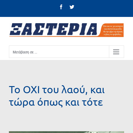
Μετάβαση
Facebook
Twitter
στο
περιεχόμενο
Μετάβαση σε ...
Το ΟΧΙ του λαού, και
τώρα όπως και τότε