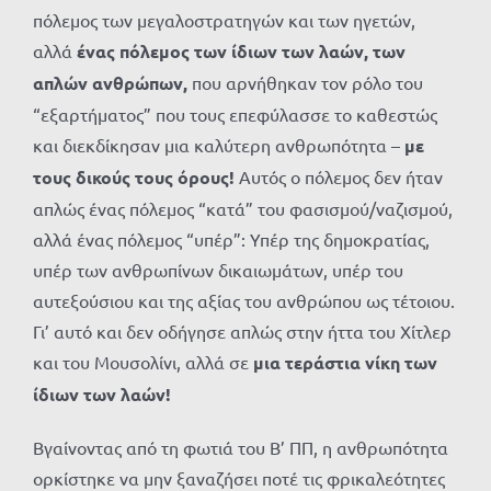
πόλεμος των μεγαλοστρατηγών και των ηγετών,
αλλά
ένας πόλεμος των ίδιων των λαών, των
απλών ανθρώπων,
που αρνήθηκαν τον ρόλο του
“εξαρτήματος” που τους επεφύλασσε το καθεστώς
και διεκδίκησαν μια καλύτερη ανθρωπότητα –
με
τους δικούς τους όρους!
Αυτός ο πόλεμος δεν ήταν
απλώς ένας πόλεμος “κατά” του φασισμού/ναζισμού,
αλλά ένας πόλεμος “υπέρ”: Υπέρ της δημοκρατίας,
υπέρ των ανθρωπίνων δικαιωμάτων, υπέρ του
αυτεξούσιου και της αξίας του ανθρώπου ως τέτοιου.
Γι’ αυτό και δεν οδήγησε απλώς στην ήττα του Χίτλερ
και του Μουσολίνι, αλλά σε
μια τεράστια νίκη των
ίδιων των λαών!
Βγαίνοντας από τη φωτιά του Β’ ΠΠ, η ανθρωπότητα
ορκίστηκε να μην ξαναζήσει ποτέ τις φρικαλεότητες