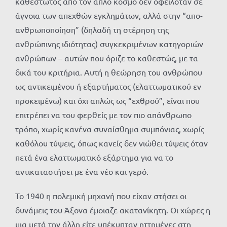
καθεστώτος από τον απλό κόσμο δεν οφειλόταν σε
άγνοια των απεχθών εγκλημάτων, αλλά στην “απο-
ανθρωποποίηση” (δηλαδή τη στέρηση της
ανθρώπινης ιδιότητας) συγκεκριμένων κατηγοριών
ανθρώπων – αυτών που όριζε το καθεστώς, με τα
δικά του κριτήρια. Αυτή η θεώρηση του ανθρώπου
ως αντικειμένου ή εξαρτήματος (ελαττωματικού εν
προκειμένω) και όχι απλώς ως “εχθρού”, είναι που
επιτρέπει να του φερθείς με τον πιο απάνθρωπο
τρόπο, χωρίς κανένα συναίσθημα συμπόνιας, χωρίς
καθόλου τύψεις, όπως κανείς δεν νιώθει τύψεις όταν
πετά ένα ελαττωματικό εξάρτημα για να το
αντικαταστήσει με ένα νέο και γερό.
Το 1940 η πολεμική μηχανή που είχαν στήσει οι
δυνάμεις του Άξονα έμοιαζε ακατανίκητη. Οι χώρες η
μια μετά την άλλη είτε υπέκυπταν ηττημένες στη