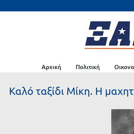
Μετάβαση
στο
περιεχόμενο
Αρχική
Πολιτική
Οικονο
Καλό ταξίδι Μίκη. Η μαχη
Προβολή
μεγαλύτερης
εικόνας