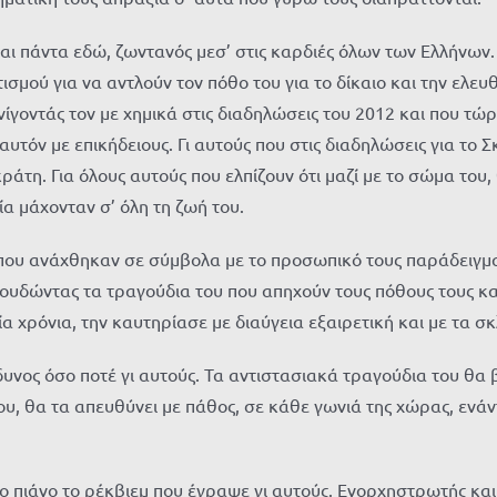
 είναι πάντα εδώ, ζωντανός μεσ’ στις καρδιές όλων των Ελλήνων
μού για να αντλούν τον πόθο του για το δίκαιο και την ελευθε
ίγοντάς τον με χημικά στις διαδηλώσεις του 2012 και που τώρ
ι αυτόν με επικήδειους. Γι αυτούς που στις διαδηλώσεις για τ
τη. Για όλους αυτούς που ελπίζουν ότι μαζί με το σώμα του,
α μάχονταν σ’ όλη τη ζωή του.
ς που ανάχθηκαν σε σύμβολα με το προσωπικό τους παράδειγμα
αγουδώντας τα τραγούδια του που απηχούν τους πόθους τους κ
α χρόνια, την καυτηρίασε με διαύγεια εξαιρετική και με τα σ
ίνδυνος όσο ποτέ γι αυτούς. Τα αντιστασιακά τραγούδια του θα
υ, θα τα απευθύνει με πάθος, σε κάθε γωνιά της χώρας, ενάντ
 πιάνο το ρέκβιεμ που έγραψε γι αυτούς. Ενορχηστρωτής και 