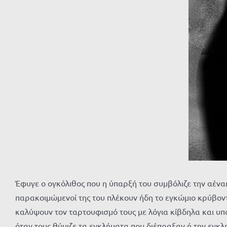
Έφυγε ο ογκόλιθος που η ύπαρξή του συμβόλιζε την αένα
παρακοιμώμενοί της του πλέκουν ήδη το εγκώμιο κρύβον
καλύψουν τον ταρτουφισμό τους με λόγια κίβδηλα και υπο
όταν τους θύμιζε τα εγκλήματα που διέπραξαν ή την εγκλ