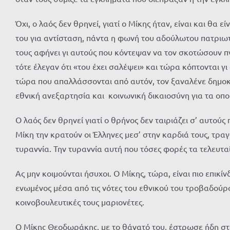
Όχι, ο λαός δεν θρηνεί, γιατί ο Μίκης ήταν, είναι και θα
του για αντίσταση, πάντα η φωνή του αδούλωτου πατριωτισ
τους αφήνει γι αυτούς που κόντεψαν να τον σκοτώσουν πν
τότε έλεγαν ότι «του έχει σαλέψει» και τώρα κόπτονται γ
τώρα που απαλλάσσονται από αυτόν, τον ξαναλένε δημοκρά
εθνική ανεξαρτησία και κοινωνική δικαιοσύνη για τα οποί
Ο λαός δεν θρηνεί γιατί ο θρήνος δεν ταιριάζει σ’ αυτού
Μίκη την κρατούν οι Έλληνες μεσ’ στην καρδιά τους, τρ
τυραννία. Την τυραννία αυτή που τόσες φορές τα τελευταί
Ας μην κοιμούνται ήσυχοι. Ο Μίκης, τώρα, είναι πιο επικ
ενωμένος μέσα από τις νότες του εθνικού του τροβαδούρο
κοινοβουλευτικές τους μαριονέτες.
Ο Μίκης Θεοδωράκης, με το θάνατό του, έστρωσε ήδη στο