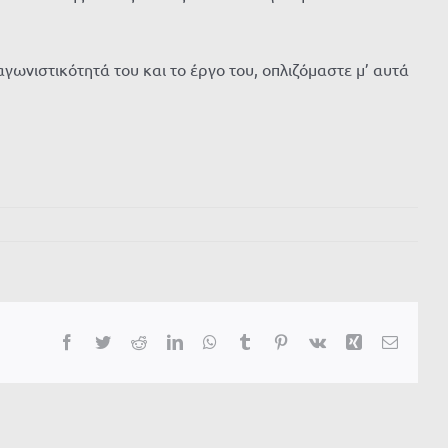
γωνιστικότητά του και το έργο του, οπλιζόμαστε μ’ αυτά
Facebook
Twitter
Reddit
LinkedIn
WhatsApp
Tumblr
Pinterest
Vk
Xing
Email