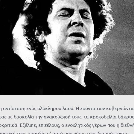
η αντίσταση ενός ολόκληρου λαού. Η χούντα των κυβερνώντων 
τας με δυσκολία την ανακούφισή τους, τα κροκοδείλια δάκρ
κριτικά. Εξέλιπε, επιτέλους, ο ενοχλητικός γέρων που η διεθ
ηματική τους απραξία σ’ αυτά που γύρω τους διαπράττονται.