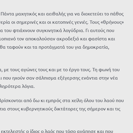
. Πάντα μαχητικός και αειθαλής για να διοχετεύει το πάθος
ρία οι σημερινές και οι κατοπινές γενιές. Τους «θρήνους»
α του φτιάχνουν συγκινητικά λογύδρια. Γι αυτούς που
ο Σκοπιανό τον αποκαλούσαν ακροδεξιό και φασίστα και
 θα ταφούν και τα προτάγματά του για δημοκρατία,
, με τους αγώνες τους και με το έργο τους. Τη φωνή του
αι που ηχούν σαν σάλπισμα εξέγερσης ενάντια στην νέα
κληρότερα λόγια.
 βρίσκονται από δω κι εμπρός στα χείλη όλου του λαού που
ια στους κυβερνητικούς δικτάτορες της σήμερον και τις
εκτελεστής ο ίδιος ο λαός που τόσο αγάπησε και που