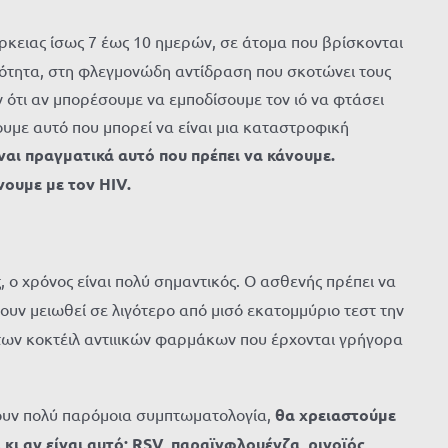
ρκειας ίσως 7 έως 10 ημερών, σε άτομα που βρίσκονται
ότητα, στη φλεγμονώδη αντίδραση που σκοτώνει τους
ότι αν μπορέσουμε να εμποδίσουμε τον ιό να φτάσει
υμε αυτό που μπορεί να είναι μια καταστροφική
αι πραγματικά αυτό που πρέπει να κάνουμε.
νουμε με τον HIV.
 ο χρόνος είναι πολύ σημαντικός. Ο ασθενής πρέπει να
χουν μειωθεί σε λιγότερο από μισό εκατομμύριο τεστ την
 των κοκτέιλ αντιιικών φαρμάκων που έρχονται γρήγορα
ίζουν πολύ παρόμοια συμπτωματολογία,
θα χρειαστούμε
 κι αν είναι αυτό; RSV, παραϊνφλουένζα, ρινοϊός,