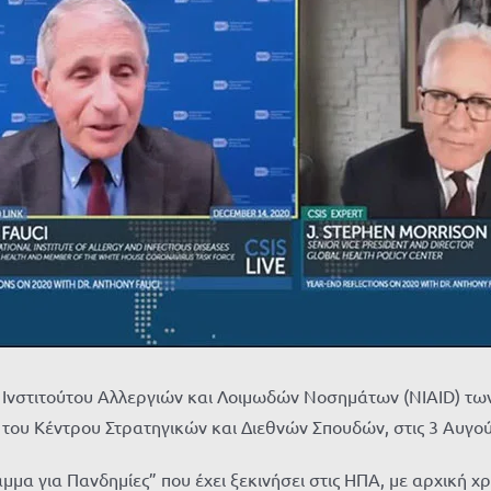
ού Ινστιτούτου Αλλεργιών και Λοιμωδών Νοσημάτων (NIAID) τ
του Κέντρου Στρατηγικών και Διεθνών Σπουδών, στις 3 Αυγο
μα για Πανδημίες” που έχει ξεκινήσει στις ΗΠΑ, με αρχική χ