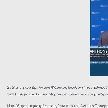
Συζήτηση του Δρ. Άντονι Φάουτσι, διευθυντή του Εθνικ
των ΗΠΑ με τον Στήβεν Μόρρισον, ανώτερο αντιπρόεδρο 
Η συζήτηση περιστρέφεται γύρω από το “Αντιιικό Πρόγραμ