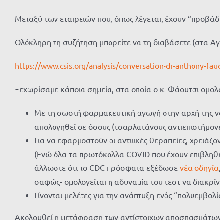
Μεταξύ των εταιρειών που, όπως λέγεται, έχουν “προβάδισ
Ολόκληρη τη συζήτηση μπορείτε να τη διαβάσετε (στα Αγ
https://www.csis.org/analysis/conversation-dr-anthony-fau
Ξεχωρίσαμε κάποια σημεία, στα οποία ο κ. Φάουτσι ομολογ
Με τη σωστή φαρμακευτική αγωγή στην αρχή της νόσ
απολογηθεί σε όσους (τσαρλατάνους αντιεπιστήμονε
Για να εφαρμοστούν οι αντιιικές θεραπείες, χρειάζ
(Ενώ όλα τα πρωτόκολλα COVID που έχουν επιβληθε
άλλωστε ότι το CDC πρόσφατα εξέδωσε
νέα οδηγία
σαφώς- ομολογείται η αδυναμία του τεστ να διακρίνε
Γίνονται μελέτες για την ανάπτυξη ενός “πολυεμβο
Ακολουθεί η μετάφραση των αντίστοιχων αποσπασμάτων