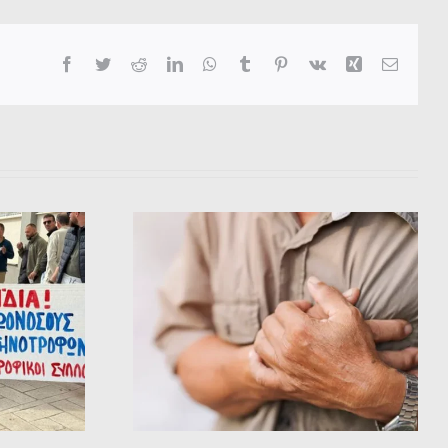
Facebook
Twitter
Reddit
LinkedIn
WhatsApp
Tumblr
Pinterest
Vk
Xing
Email