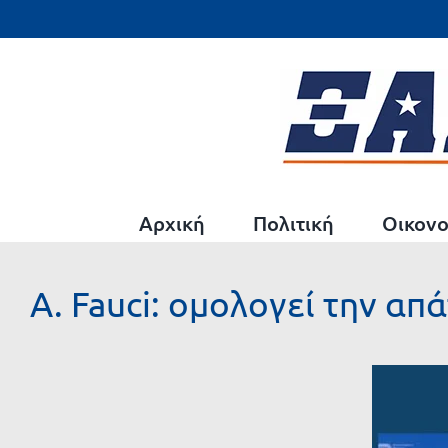
Μετάβαση
στο
περιεχόμενο
Αρχική
Πολιτική
Οικονο
A. Fauci: ομολογεί την απ
Προβολή
μεγαλύτερης
εικόνας