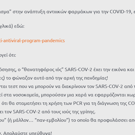
μα” στην ανάπτυξη αντιιικών φαρμάκων για την COVID-19, είνα
γλικά) εδώ:
ci-antiviral-program-pandemics
εί ότι:
ησης, ο “θανατηφόρος ιός” SARS-COV-2 έχει την εικόνα και 
ς) το φώναζαν αυτό από την αρχή της πανδημίας!
ονται τεστ που να μπορούν να διακρίνουν τον SARS-COV-2 από 
ί στα νοσοκομεία, μπορούσαν μια χαρά να εφαρμόζονται χωρί
, ότι θα σταματήσει τη χρήση των PCR για τη διάγνωση της C
ι τον SARS-COV-2 από τους ιούς της γρίπης.
λίου” (ή μάλλον… “παν-εμβολίου”) το οποίο θα προφυλάσσει απ
. Απολαύστε υπεύθυνα!