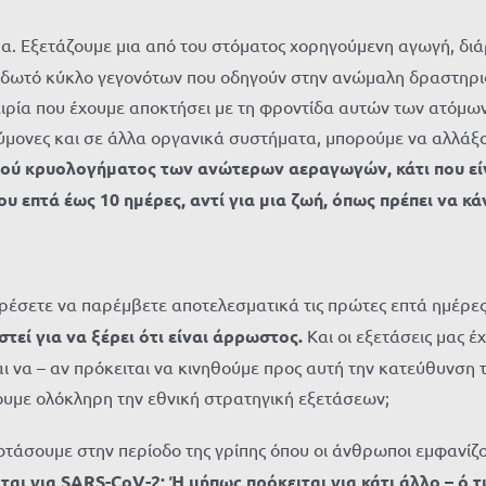
. Εξετάζουμε μια από του στόματος χορηγούμενη αγωγή, διά
σιδωτό κύκλο γεγονότων που οδηγούν στην ανώμαλη δραστηρι
ρία που έχουμε αποκτήσει με τη φροντίδα αυτών των ατόμων 
ύμονες και σε άλλα οργανικά συστήματα, μπορούμε να αλλάξο
νού κρυολογήματος των ανώτερων αεραγωγών, κάτι που είν
υ επτά έως 10 ημέρες, αντί για μια ζωή, όπως πρέπει να κά
έσετε να παρέμβετε αποτελεσματικά τις πρώτες επτά ημέρες,
τεί για να ξέρει ότι είναι άρρωστος.
Και οι εξετάσεις μας έ
αι να – αν πρόκειται να κινηθούμε προς αυτή την κατεύθυνση
ουμε ολόκληρη την εθνική στρατηγική εξετάσεων;
 αν φτάσουμε στην περίοδο της γρίπης όπου οι άνθρωποι εμφαν
ται για SARS-CoV-2; Ή μήπως πρόκειται για κάτι άλλο – ό,τι