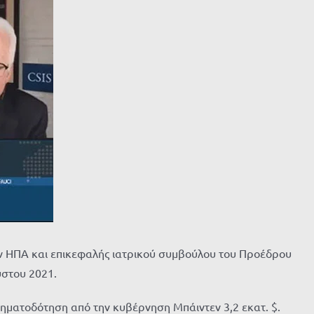
ων ΗΠΑ και επικεφαλής ιατρικού συμβούλου του Προέδρου
ύστου 2021.
ρηματοδότηση από την κυβέρνηση Μπάιντεν 3,2 εκατ. $.