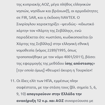
της κυπριακής ΑΟΖ, μέγα πλήθος ελληνικών
νησιών, νησίδων και βράχων(!), οι αρμοδιότητες
σε FIR, SAR, και η έκδοση NAVTEX. Ο
Σινιρίογλου χαρακτηρίζει –ψευδώς– «ιδιωτικό
χάρτη» τον «Χάρτη της Σεβίλλης», ενώ
παραδέχεται ότι: «ωστόσο, κωδικοποιείται (ο
Χάρτης της Σεβίλλης) στην ελληνική εθνική
νομοθεσία (νόμος 2289/1995, όπως
τροποποιήθηκε με τον νόμο 4001/2011), βάσει
της εφαρμογής της μεθόδου
ίσης απόστασης
»
[
την οποία όμως
] «θεωρεί άκυρη η Τουρκία»!
Οι ίδιες ελίτ των ΗΠΑ, εμμέσως πλην
σαφέστατα, με την στάση τους (βλ. σημεία 5, 6,
9, 10)
απαγορεύουν στην Ελλάδα την
ανακήρυξη 12 ν.μ. και ΑΟΖ
συνορεύουσα με