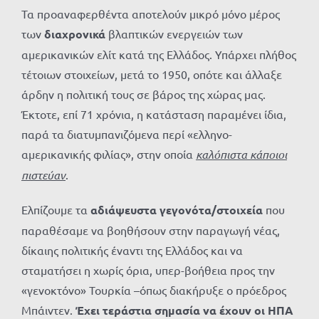
Τα προαναφερθέντα αποτελούν μικρό μόνο μέρος
των
διαχρονικά
βλαπτικών ενεργειών των
αμερικανικών ελίτ κατά της Ελλάδος. Υπάρχει πλήθος
τέτοιων στοιχείων, μετά το 1950, οπότε και άλλαξε
άρδην η πολιτική τους σε βάρος της χώρας μας.
Έκτοτε, επί 71 χρόνια, η κατάσταση παραμένει ίδια,
παρά τα διατυμπανιζόμενα περί «ελληνο-
αμερικανικής φιλίας», στην οποία
καλόπιστα κάποιοι
πιστεύαν
.
Ελπίζουμε τα
αδιάψευστα γεγονότα/στοιχεία
που
παραθέσαμε να βοηθήσουν στην παραγωγή νέας,
δίκαιης πολιτικής έναντι της Ελλάδος και να
σταματήσει η χωρίς όρια, υπερ-βοήθεια προς την
«γενοκτόνο» Τουρκία –όπως διακήρυξε ο πρόεδρος
Μπάιντεν.
Έχει τεράστια σημασία να έχουν οι ΗΠΑ