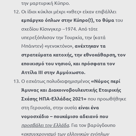
την μαρτυρική Κύπρο.
Οι ίδιοι κύκλοι μέχρι «χθες» είχαν επιβάλλει
εμπάργκο όπλων στην Κύπρο(!),
το θύμα
του
σχεδίου Κίσινγκερ –1974. Από τότε
υπερεξόπλισαν την Τουρκία, την (κατά
Μπάιντεν) «γενοκτόνο»,
ανέχτηκαν τα
στρατεύματα κατοχής, την εθνοκάθαρση, τον
εποικισμό του νησιού, και πρόσφατα τον
Αττίλα ΙΙΙ στην Αμμόχωστο.
Ο εσχάτως πολυδιαφημισμένος
«Νόμος περί
Άμυνας και Διακοινοβουλευτικής Εταιρικής
Σχέσης ΗΠΑ-Ελλάδας 2021»
που προωθήθηκε
στη Γερουσία, στην ουσία
είναι ένα
νομοσχέδιο – πουκάμισο αδειανό που
προσβάλει την Ελλάδα
. Για τον βαρύγδουπο
«
εκσυγχρονισμό των ελληνικών ενόπλων