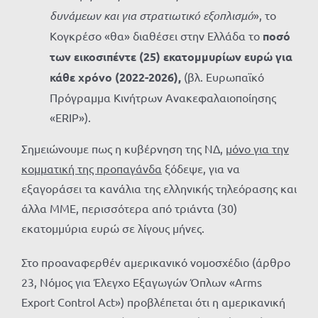
δυνάμεων και για στρατιωτικό εξοπλισμό
», το
Κογκρέσο «θα» διαθέσει στην Ελλάδα το
ποσό
των εικοσιπέντε (25) εκατομμυρίων ευρώ για
κάθε χρόνο (2022-2026),
(βλ. Ευρωπαϊκό
Πρόγραμμα Κινήτρων Ανακεφαλαιοποίησης
«ERIP»).
Σημειώνουμε πως η κυβέρνηση της ΝΔ,
μόνο για την
κομματική της προπαγάνδα
ξόδεψε, για να
εξαγοράσει τα κανάλια της ελληνικής τηλεόρασης και
άλλα ΜΜΕ, περισσότερα από τριάντα (30)
εκατομμύρια ευρώ σε λίγους μήνες.
Στο προαναφερθέν αμερικανικό νομοσχέδιο (άρθρο
23, Νόμος για Έλεγχο Εξαγωγών Όπλων «Arms
Export Control Act») προβλέπεται ότι η αμερικανική