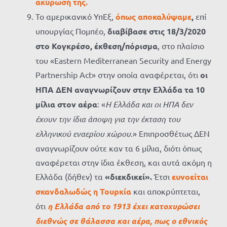
ακύρωσή της.
Το αμερικανικό ΥπΕξ,
όπως αποκαλύψαμε
,
επί
υπουργίας Πομπέο,
διαβίβασε στις 18/3/2020
στο Κογκρέσο, έκθεση/πόρισμα
, στο πλαίσιο
του «Eastern Mediterranean Security and Energy
Partnership Act» στην οποία αναφέρεται, ότι
οι
ΗΠΑ ΔΕΝ αναγνωρίζουν στην Ελλάδα τα 10
μίλια στον αέρα
: «
Η Ελλάδα και οι ΗΠΑ δεν
έχουν την ίδια άποψη για την έκταση του
ελληνικού εναερίου χώρου
.» Επιπροσθέτως ΔΕΝ
αναγνωρίζουν ούτε καν τα 6 μίλια, διότι όπως
αναφέρεται στην ίδια έκθεση, και αυτά ακόμη η
Ελλάδα (δήθεν) τα
«διεκδικεί».
Έτσι
ευνοείται
σκανδαλωδώς η Τουρκία
και αποκρύπτεται,
ότι
η Ελλάδα
από το 1913 έχει κατοχυρώσει
διεθνώς σε θάλασσα και αέρα, πως ο εθνικός