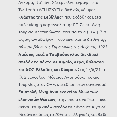
Άγκυρα, Ντέιβιντ Σάτερφιλντ, έγραψε στο
Twitter ότι ΔΕΝ ΙΣΧΥΕΙ ο διεθνώς νόμιμος
«
Χάρτης της Σεβίλλης
» που εκδόθηκε μετά
από επίσημη παραγγελία της ΕΕ. Σε αυτόν η
Τουρκία αποτυπώνεται έχουσα τρία (3) ν. μίλια,
ως αιγιαλίτιδα ζώνη,
που είναι και τα διεθνή της
σύνορα βάσει της Συμφωνίας της Λοζάνης, 1923
.
Αμέσως
μετά ο Τσαβούσογλου διεκδικεί
σχεδόν τα πάντα σε Αιγαίο, αέρα, θάλασσα
και ΑΟΖ Ελλάδος και Κύπρου.
Στις 15/6/21, ο
Φ. Σινιρίογλου, Μόνιμος Αντιπρόσωπος της
Τουρκίας στον ΟΗΕ, κατέθεσε στον οργανισμό
Επιστολή–Μνημόνιο εναντίον όλων των
ελληνικών θέσεων
, στην οποία αναφέρει πως
«είναι τουρκικά»
σχεδόν τα πάντα σε Αιγαίο/
Μεσόγειο, όπως το 70% της ελληνικής και 85%