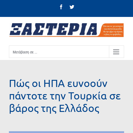
Μετάβαση
Facebook
Twitter
στο
περιεχόμενο
Μετάβαση σε ...
Πώς οι ΗΠΑ ευνοούν
πάντοτε την Τουρκία σε
βάρος της Ελλάδος