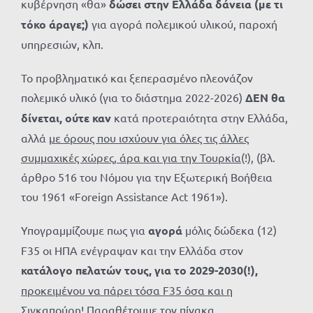
κυβέρνηση «θα»
δώσει στην Ελλάδα δάνεια (με τι
τόκο άραγε;)
για αγορά πολεμικού υλικού, παροχή
υπηρεσιών, κλπ.
Το προβληματικό και ξεπερασμένο πλεονάζον
πολεμικό υλικό (για το διάστημα 2022-2026)
ΔΕΝ θα
δίνεται, ούτε καν
κατά προτεραιότητα στην Ελλάδα,
αλλά
με όρους που ισχύουν για όλες τις άλλες
συμμαχικές χώρες, άρα και για την Τουρκία
(!), (βλ.
άρθρο 516 του Νόμου για την Εξωτερική Βοήθεια
του 1961 «Foreign Assistance Act 1961»).
Υπογραμμίζουμε πως για
αγορά
μόλις δώδεκα (12)
F35 οι ΗΠΑ ενέγραψαν και την Ελλάδα στον
κατάλογο πελατών τους,
για το 2029-2030(!),
προκειμένου να πάρει τόσα
F
35 όσα και η
Σιγκαπούρη!
Παραθέτουμε τον πίνακα.