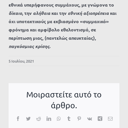
εθνικά υπερήφανους συμμάχους, με γνώμονα το
δίκαιο
, την
αλήθεια
και την
εθνική αξιοπρέπεια
και
όχι υποτακτικούς με εκβιασμένο «συμμαχικό»
φρόνημα και αμφίβολο εθελοντισμό, σε
περίπτωση μιας, (παντελώς απευκταίας),
παγκόσμιας
κρίσης
.
5 Ιουλίου, 2021
Μοιραστείτε αυτό το
άρθρο.
Facebook
Twitter
Reddit
LinkedIn
WhatsApp
Tumblr
Pinterest
Vk
Xing
Email