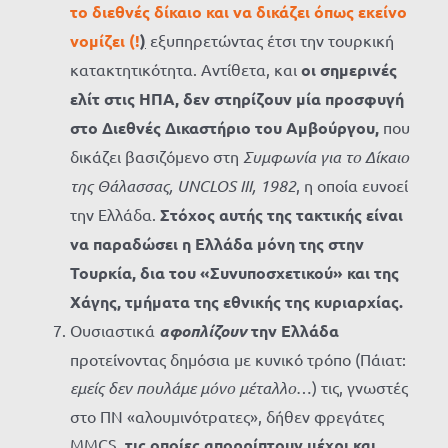
το διεθνές δίκαιο και να δικάζει όπως εκείνο
νομίζει (!
)
εξυπηρετώντας έτσι την τουρκική
κατακτητικότητα. Αντίθετα, και
οι σημερινές
ελίτ στις ΗΠΑ, δεν στηρίζουν μία προσφυγή
στο Διεθνές Δικαστήριο του Αμβούργου,
που
δικάζει βασιζόμενο στη
Συμφωνία για το Δίκαιο
της Θάλασσας,
UNCLOS
III
, 1982
, η οποία ευνοεί
την Ελλάδα.
Στόχος αυτής της τακτικής είναι
να παραδώσει η Ελλάδα μόνη της στην
Τουρκία, δια του «Συνυποσχετικού» και της
Χάγης, τμήματα της εθνικής της κυριαρχίας.
Ουσιαστικά
αφοπλίζουν
την Ελλάδα
προτείνοντας δημόσια με κυνικό τρόπο (Πάιατ:
εμείς δεν πουλάμε μόνο μέταλλο
…) τις, γνωστές
στο ΠΝ «αλουμινότρατες», δήθεν φρεγάτες
MMCS,
τις οποίες απορρίπτουν μέχρι και