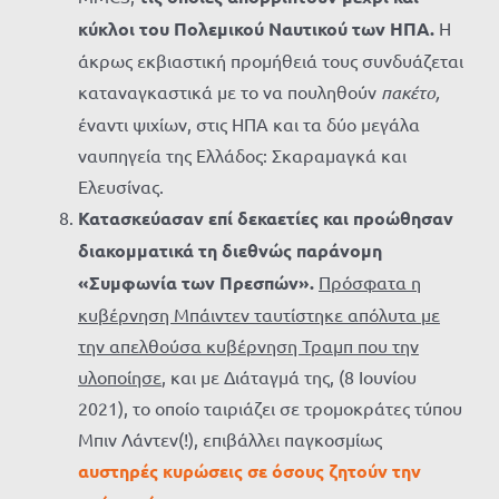
κύκλοι του Πολεμικού Ναυτικού των ΗΠΑ.
Η
άκρως εκβιαστική προμήθειά τους συνδυάζεται
καταναγκαστικά με το να πουληθούν
πακέτο,
έναντι ψιχίων, στις ΗΠΑ και τα δύο μεγάλα
ναυπηγεία της Ελλάδος: Σκαραμαγκά και
Ελευσίνας.
Κατασκεύασαν επί δεκαετίες και προώθησαν
διακομματικά τη διεθνώς παράνομη
«Συμφωνία των Πρεσπών».
Πρόσφατα
η
κυβέρνηση Μπάιντεν ταυτίστηκε απόλυτα με
την απελθούσα κυβέρνηση Τραμπ που την
υλοποίησε
, και με Διάταγμά της, (8 Ιουνίου
2021), το οποίο ταιριάζει σε τρομοκράτες τύπου
Μπιν Λάντεν(!), επιβάλλει παγκοσμίως
αυστηρές κυρώσεις σε όσους ζητούν την