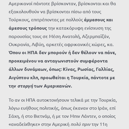
Αμερικανοί πάντοτε βρίσκονταν, βρίσκονται και θα
εξακολουθούν να βρίσκονται πίσω από τους
Τούρκους, επιτρέποντας με πολλούς
έμμεσους και
άμεσους τρόπους
την κατακόρυφη ενίσχυση της
παρουσίας τους σε Μέση Ανατολή, Αζερμπαϊζάν,
Ουκρανία, Λιβύη, αρκετές αφρικανικές χώρες, κα.
Όπου οι ΗΠΑ δεν μπορούν ή δεν θέλουν να πάνε,
προκειμένου να ανταγωνιστούν συμφέροντα
άλλων δυνάμεων, όπως: Κίνας, Ρωσίας, Γαλλίας,
Αιγύπτου κλπ, προωθείται η Τουρκία, πάντοτε με
την
στοργή
των Αμερικανών.
Το αν οι ΗΠΑ αυτοκτονήσουν τελικά με την Τουρκία,
λόγω ευήθους πολιτικής, όπως έκαναν στο Ιράν, επί
Σάχη, ή στο Βιετνάμ, ή με τον Μπιν Λάντεν, ο οποίος
«αναδείχθηκε» στην Αμερική
πολύ πριν
την 11η