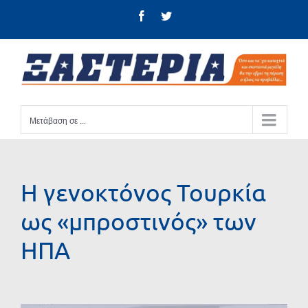
Μετάβαση
Facebook
Twitter
στο
περιεχόμενο
Μετάβαση σε ...
Η γενοκτόνος Τουρκία
ως «μπροστινός» των
ΗΠΑ