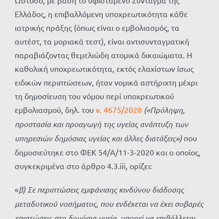
Ωστόσο, με βάση το υφιστάμενο Σύνταγμα της
Ελλάδος, η επιβαλλόμενη υποχρεωτικότητα κάθε
ιατρικής πράξης (όπως είναι ο εμβολιασμός, τα
αυτέστ, τα μοριακά τεστ), είναι αντισυνταγματική
παραβιάζοντας θεμελιώδη ατομικά δικαιώματα. Η
καθολική υποχρεωτικότητα, εκτός ελαχίστων ίσως
ειδικών περιπτώσεων, ήταν νομικά αστήριχτη μέχρι
τη δημοσίευση του νόμου περί υποχρεωτικού
εμβολιασμού, δηλ. του
ν. 4675/2020
(«Πρόληψη,
προστασία και προαγωγή της υγείας ανάπτυξη των
υπηρεσιών δημόσιας υγείας και άλλες διατάξεις»)
που
δημοσιεύτηκε στο ΦΕΚ 54/Α/11-3-2020 και ο οποίος,
συγκεκριμένα στο άρθρο 4.3.iii, ορίζει:
«
β) Σε περιπτώσεις εμφάνισης κινδύνου διάδοσης
μεταδοτικού νοσήματος, που ενδέχεται να έχει σοβαρές
επιπτώσεις στη δημόσια υγεία, μπορεί να επιβάλλεται,