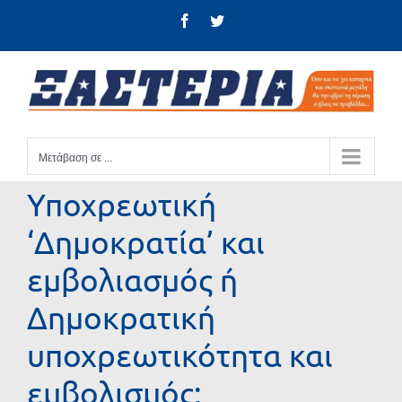
Μετάβαση
Facebook
Twitter
στο
περιεχόμενο
Μετάβαση σε ...
Υποχρεωτική
‘Δημοκρατία’ και
εμβολιασμός ή
Δημοκρατική
υποχρεωτικότητα και
εμβολισμός;