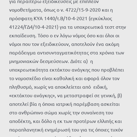
για περαιτέρω εξειδικεύσεις με επιπλέον
νομοθετήματα, όπως ο ν. 4722/15-9-2020 και η
πρόσφατη ΚΥΑ 1440/τ.Β/10-4-2021 (εγκύκλιος
41224/ΓΔ4/10-4-2021) για τα υποχρεωτικά τεστ στην
εκπαίδευση. Τόσο ο εν λόγω νόμος όσο και όλοι οι
νόμοι που τον εξειδικεύουν, αποτελούν ένα ακόμη
παράδειγμα αντισυνταγματικότητας στα χρόνια των
μνημονιακών δεσμεύσεων. Διότι: α) η
υποχρεωτικότητα εκτάκτου ανάγκης που προβλέπει
το νομοσχέδιο είναι καθολική και αφορά όλον τον
πληθυσμό, χωρίς να αποκλείεται από ειδική,
«εκτάκτου ανάγκης», να μεταστραφεί σε γενική, β)
αποτελεί βία η όποια ιατρική παρέμβαση ασκείται
στο ανθρώπινο σώμα χωρίς την συναίνεση του
αποδέκτη, και δόλο η εκ των προτέρων ελλιπής και
παραπλανητική ενημέρωσή του για τις όποιες τυχόν