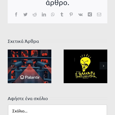
άρθρο.
Facebook
Twitter
Reddit
LinkedIn
WhatsApp
Tumblr
Pinterest
Vk
Xing
Email
Σχετικά Άρθρα
Αφήστε ένα σχόλιο
Σχόλιο