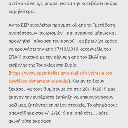
αντί να κάνει ό,τι μπορεί για να την κατεβάσει ακόμα
χαμηλότερα.
Αν το ΕΣΡ ενοχλείται πραγματικά από τη “μετάδοση
ανυπόστατων ισχυρισμών”, και ανησυχεί μήπως και
προκληθεί “σύγχυση του κοινού”, ας βρει λίγο χρόνο
να ερευνήσει την από 17/10/2019 καταγγελία του
ΕΠΑΜ σχετικά με την κάλυψη από τον ΣΚΑΪ της
εισβολής της Τουρκίας στη Συρία
(
https://www.epamhellas.gr/o-skai-stin-ypiresia-ton-
toyrkikon-dynameon-eisvolis/
). Και αν το έχουν
ξεχάσει, να τους θυμίσουμε ότι στις 28/11/2019 μας
έκαναν την ευχάριστη έκπληξη να επικοινωνήσουν
μαζί μας, ζητώντας επιπλέον στοιχεία. Το αίτημά τους
απαντήθηκε στις 4/12/2019 και από τότε… ούτε
φωνή ούτε ακρόαση!