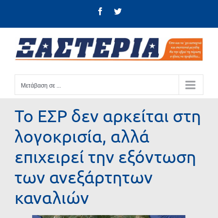
Μετάβαση
Facebook
Twitter
στο
περιεχόμενο
Μετάβαση σε ...
Το ΕΣΡ δεν αρκείται στη
λογοκρισία, αλλά
επιχειρεί την εξόντωση
των ανεξάρτητων
καναλιών