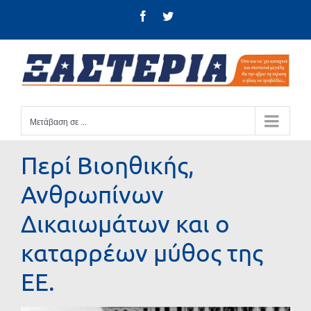
Μετάβαση
Facebook
Twitter
στο
περιεχόμενο
Μετάβαση σε ...
Περί Βιοηθικής,
Ανθρωπίνων
Δικαιωμάτων και ο
καταρρέων μύθος της
ΕΕ.