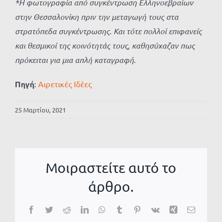
*Η φωτογραφία από συγκέντρωση Ελληνοεβραίων
στην Θεσσαλονίκη πριν την μεταγωγή τους στα
στρατόπεδα συγκέντρωσης. Και τότε πολλοί επιφανείς
και θεσμικοί της κοινότητάς τους, καθησύχαζαν πως
πρόκειται για μια απλή καταγραφή.
Πηγή
:
Αιρετικές Ιδέες
25 Μαρτίου, 2021
Μοιραστείτε αυτό το
άρθρο.
Facebook
Twitter
Reddit
LinkedIn
WhatsApp
Tumblr
Pinterest
Vk
Xing
Email