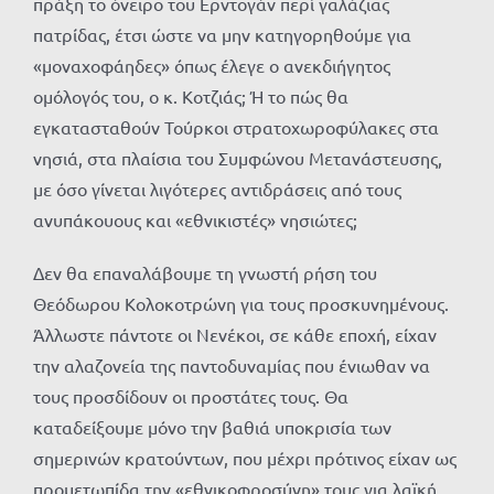
πράξη το όνειρο του Ερντογάν περί γαλάζιας
πατρίδας, έτσι ώστε να μην κατηγορηθούμε για
«μοναχοφάηδες» όπως έλεγε ο ανεκδιήγητος
ομόλογός του, ο κ. Κοτζιάς; Ή το πώς θα
εγκατασταθούν Τούρκοι στρατοχωροφύλακες στα
νησιά, στα πλαίσια του Συμφώνου Μετανάστευσης,
με όσο γίνεται λιγότερες αντιδράσεις από τους
ανυπάκουους και «εθνικιστές» νησιώτες;
Δεν θα επαναλάβουμε τη γνωστή ρήση του
Θεόδωρου Κολοκοτρώνη για τους προσκυνημένους.
Άλλωστε πάντοτε οι Νενέκοι, σε κάθε εποχή, είχαν
την αλαζονεία της παντοδυναμίας που ένιωθαν να
τους προσδίδουν οι προστάτες τους. Θα
καταδείξουμε μόνο την βαθιά υποκρισία των
σημερινών κρατούντων, που μέχρι πρότινος είχαν ως
προμετωπίδα την «εθνικοφροσύνη» τους για λαϊκή