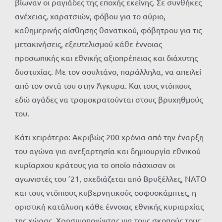
βίωναν οι ραγιάδες της εποχής εκείνης. Σε συνθήκες
ανέχειας, χαρατσιών, φόβου για το αύριο,
καθημερινής αίσθησης θανατικού, φόβητρου για τις
μετακινήσεις, εξευτελισμού κάθε έννοιας
προσωπικής και εθνικής αξιοπρέπειας και διάχυτης
δυστυχίας. Με τον σουλτάνο, παράλληλα, να απειλεί
από τον οντά του στην Άγκυρα. Και τους ντόπιους
εδώ αγάδες να τρομοκρατούνται στους βρυχηθμούς
του.
Κάτι χειρότερο: Ακριβώς 200 χρόνια από την έναρξη
του αγώνα για ανεξαρτησία και δημιουργία εθνικού
κυρίαρχου κράτους για το οποίο πάσχισαν οι
αγωνιστές του ’21, σχεδιάζεται από Βρυξέλλες, ΝΑΤΟ
και τους ντόπιους κυβερνητικούς οσφυοκάμπτες, η
οριστική κατάλυση κάθε έννοιας εθνικής κυριαρχίας
της χώρας. Χρησιμοποιώντας για τους σκοπούς τους,