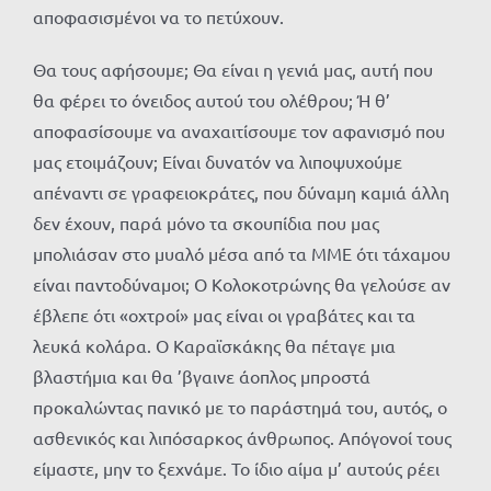
αποφασισμένοι να το πετύχουν.
Θα τους αφήσουμε; Θα είναι η γενιά μας, αυτή που
θα φέρει το όνειδος αυτού του ολέθρου; Ή θ’
αποφασίσουμε να αναχαιτίσουμε τον αφανισμό που
μας ετοιμάζουν; Είναι δυνατόν να λιποψυχούμε
απέναντι σε γραφειοκράτες, που δύναμη καμιά άλλη
δεν έχουν, παρά μόνο τα σκουπίδια που μας
μπολιάσαν στο μυαλό μέσα από τα ΜΜΕ ότι τάχαμου
είναι παντοδύναμοι; Ο Κολοκοτρώνης θα γελούσε αν
έβλεπε ότι «οχτροί» μας είναι οι γραβάτες και τα
λευκά κολάρα. Ο Καραϊσκάκης θα πέταγε μια
βλαστήμια και θα ’βγαινε άοπλος μπροστά
προκαλώντας πανικό με το παράστημά του, αυτός, ο
ασθενικός και λιπόσαρκος άνθρωπος. Απόγονοί τους
είμαστε, μην το ξεχνάμε. Το ίδιο αίμα μ’ αυτούς ρέει