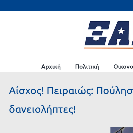
Μετάβαση
στο
περιεχόμενο
Αρχική
Πολιτική
Οικονο
Αίσχος! Πειραιώς: Πούλησ
δανειολήπτες!
Προβολή