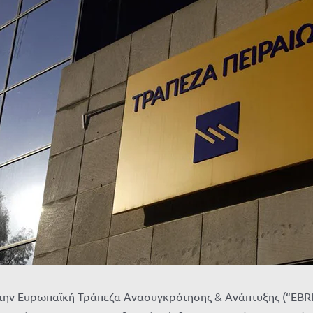
με την Ευρωπαϊκή Τράπεζα Ανασυγκρότησης & Ανάπτυξης (“EBR