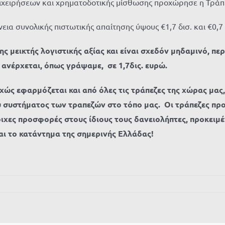
ιχειρήσεων και χρηματοδοτικής μίσθωσης προχώρησε η Τράπ
ια συνολικής πιστωτικής απαίτησης ύψους €1,7 δισ. και €0,7 δ
ης μεικτής λογιστικής αξίας και είναι σχεδόν μηδαμινό, πε
 ανέρχεται, όπως γράψαμε, σε 1,7δις. ευρώ.
υχώς εφαρμόζεται και από όλες τις τράπεζες της χώρας μας
 συστήματος των τραπεζών στο τόπο μας. Οι τράπεζες προτ
οιχες προσφορές στους ίδιους τους δανειολήπτες, προκειμ
αι το κατάντημα της σημερινής Ελλάδας!