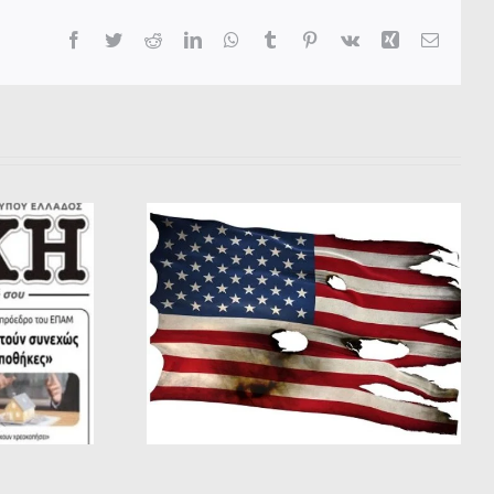
Facebook
Twitter
Reddit
LinkedIn
WhatsApp
Tumblr
Pinterest
Vk
Xing
Email